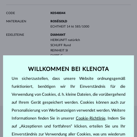
CODE
K0548044
MATERIALIEN
ROSÉGOLD
ECHTHEIT
14 kt 585/1000
EDELSTEINE
DIAMANT
HERKUNFT
natürlich
SCHLIFF
Rund
REINHEIT
SI
FARBE
G
DURCHMESSER
1.2 mm
GEWICHT
0.008 ct
WILLKOMMEN BEI KLENOTA
BREITE
12.0 mm
Um sicherzustellen, dass unsere Website ordnungsgemäß
LÄNGE
420.00 mm
funktioniert, benötigen wir Ihr Einverständnis für die
GEWICHT
2 g
Verwendung von Cookies, d. h. kleine Dateien, die vorübergehend
auf Ihrem Gerät gespeichert werden. Cookies können auch zur
Personalisierung von Werbeanzeigen verwendet werden. Weitere
SCHMUCK AUS DEM
KLENOTA ATELIER
Informationen finden Sie in unserer
Cookie-Richtlinie
. Indem Sie
auf „Akzeptieren und fortfahren“ klicken, erteilen Sie uns Ihr
Einverständnis zur Verwendung aller Cookies, was uns wiederum