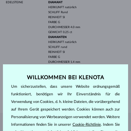
EDELSTEINE
DIAMANT
HERKUNFT
natürlich
SCHLIFF
Rund
REINHEIT
SI
FARBE
G
DURCHMESSER
4.0 mm
GEWICHT
0.25 ct
DIAMANTEN
HERKUNFT
natürlich
SCHLIFF
rund
REINHEIT
SI
FARBE
G
DURCHMESSER
1.4 mm
GEWICHT
0.144 ct
BREITE
7.60 mm
WILLKOMMEN BEI KLENOTA
HÖHE
7.60 mm
Um sicherzustellen, dass unsere Website ordnungsgemäß
LÄNGE
420.00 mm
funktioniert, benötigen wir Ihr Einverständnis für die
GEWICHT
1.80 g
Verwendung von Cookies, d. h. kleine Dateien, die vorübergehend
auf Ihrem Gerät gespeichert werden. Cookies können auch zur
Personalisierung von Werbeanzeigen verwendet werden. Weitere
SCHMUCK AUS DEM
KLENOTA ATELIER
Informationen finden Sie in unserer
Cookie-Richtlinie
. Indem Sie