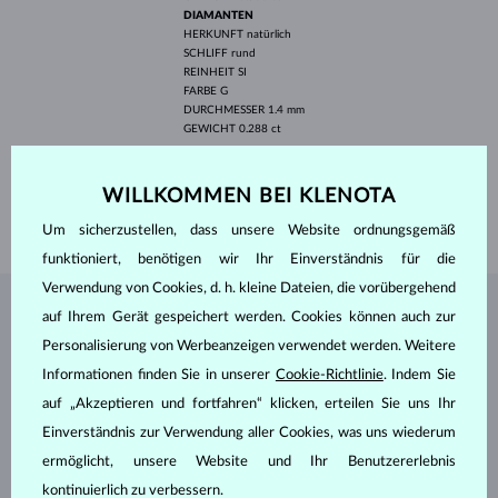
DIAMANTEN
HERKUNFT
natürlich
SCHLIFF
rund
REINHEIT
SI
FARBE
G
DURCHMESSER
1.4 mm
GEWICHT
0.288 ct
BREITE
7.3 mm
HÖHE
22 mm
WILLKOMMEN BEI KLENOTA
GEWICHT
2.70 g
Um sicherzustellen, dass unsere Website ordnungsgemäß
funktioniert, benötigen wir Ihr Einverständnis für die
Verwendung von Cookies, d. h. kleine Dateien, die vorübergehend
auf Ihrem Gerät gespeichert werden. Cookies können auch zur
SCHMUCK AUS DEM
KLENOTA ATELIER
Personalisierung von Werbeanzeigen verwendet werden. Weitere
Informationen finden Sie in unserer
Cookie-Richtlinie
. Indem Sie
auf „Akzeptieren und fortfahren“ klicken, erteilen Sie uns Ihr
Einverständnis zur Verwendung aller Cookies, was uns wiederum
ermöglicht, unsere Website und Ihr Benutzererlebnis
kontinuierlich zu verbessern.