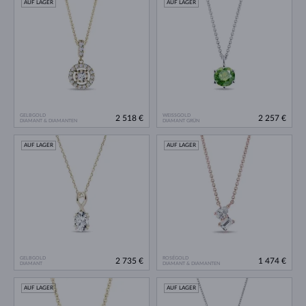
AUF LAGER
AUF LAGER
GELBGOLD
WEISSGOLD
2 518 €
2 257 €
DIAMANT & DIAMANTEN
DIAMANT GRÜN
AUF LAGER
AUF LAGER
GELBGOLD
ROSÉGOLD
2 735 €
1 474 €
DIAMANT
DIAMANT & DIAMANTEN
AUF LAGER
AUF LAGER