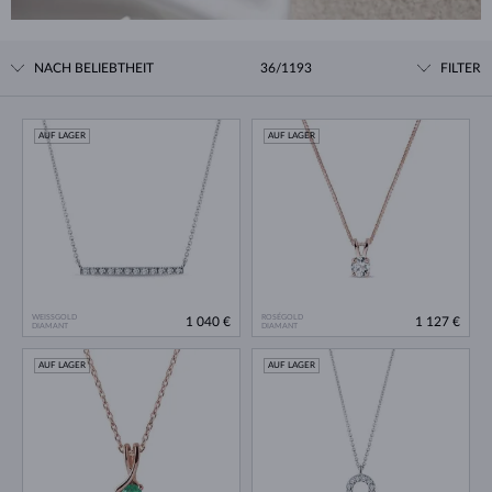
NACH BELIEBTHEIT
36/1193
FILTER
AUF LAGER
AUF LAGER
WEISSGOLD
ROSÉGOLD
1 040 €
1 127 €
DIAMANT
DIAMANT
AUF LAGER
AUF LAGER