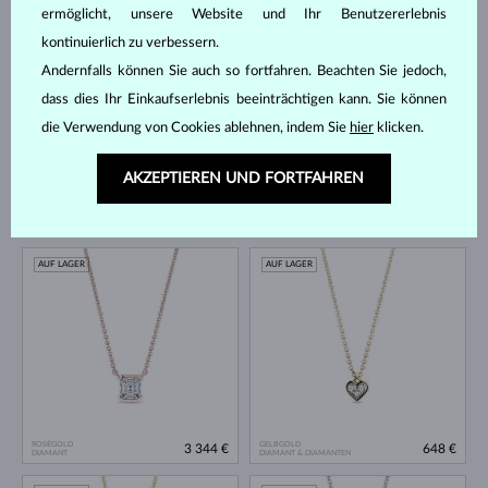
ermöglicht, unsere Website und Ihr Benutzererlebnis
AUF LAGER
AUF LAGER
kontinuierlich zu verbessern.
Andernfalls können Sie auch so fortfahren. Beachten Sie jedoch,
dass dies Ihr Einkaufserlebnis beeinträchtigen kann. Sie können
die Verwendung von Cookies ablehnen, indem Sie
hier
klicken.
AKZEPTIEREN UND FORTFAHREN
ROSÉGOLD
GELBGOLD & DIAMANTEN
548 €
1 300 €
SÜSSWASSER
SÜSSWASSER
AUF LAGER
AUF LAGER
ROSÉGOLD
GELBGOLD
3 344 €
648 €
DIAMANT
DIAMANT & DIAMANTEN