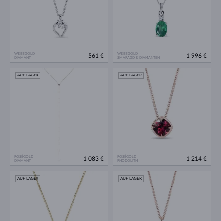
WEISSGOLD
WEISSGOLD
561 €
1 996 €
DIAMANT
SMARAGD & DIAMANTEN
AUF LAGER
AUF LAGER
ROSÉGOLD
ROSÉGOLD
1 083 €
1 214 €
DIAMANT
RHODOLITH
AUF LAGER
AUF LAGER