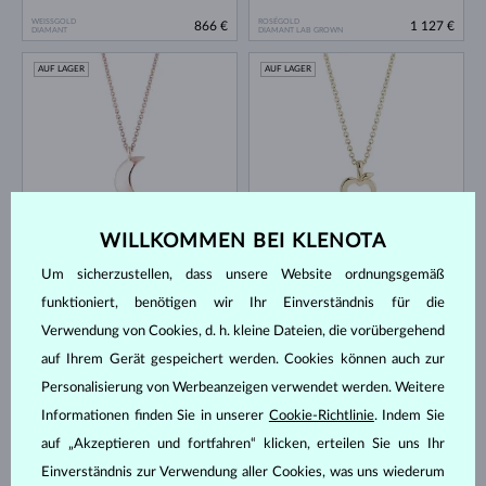
WEISSGOLD
ROSÉGOLD
866 €
1 127 €
DIAMANT
DIAMANT LAB GROWN
AUF LAGER
AUF LAGER
WILLKOMMEN BEI KLENOTA
ROSÉGOLD
GELBGOLD
605 €
561 €
OHNE EDELSTEIN
DIAMANT
Um sicherzustellen, dass unsere Website ordnungsgemäß
AUF LAGER
AUF LAGER
funktioniert, benötigen wir Ihr Einverständnis für die
Verwendung von Cookies, d. h. kleine Dateien, die vorübergehend
auf Ihrem Gerät gespeichert werden. Cookies können auch zur
Personalisierung von Werbeanzeigen verwendet werden. Weitere
Informationen finden Sie in unserer
Cookie-Richtlinie
. Indem Sie
auf „Akzeptieren und fortfahren“ klicken, erteilen Sie uns Ihr
Einverständnis zur Verwendung aller Cookies, was uns wiederum
WEISSGOLD
WEISSGOLD
6 083 €
2 605 €
DIAMANT
DIAMANT LAB GROWN