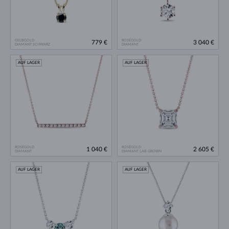
GELBGOLD
ROSÉGOLD
779 €
3 040 €
DIAMANT SCHWARZ
DIAMANT
AUF LAGER
AUF LAGER
ROSÉGOLD
ROSÉGOLD
1 040 €
2 605 €
DIAMANT
DIAMANT LAB GROWN
AUF LAGER
AUF LAGER