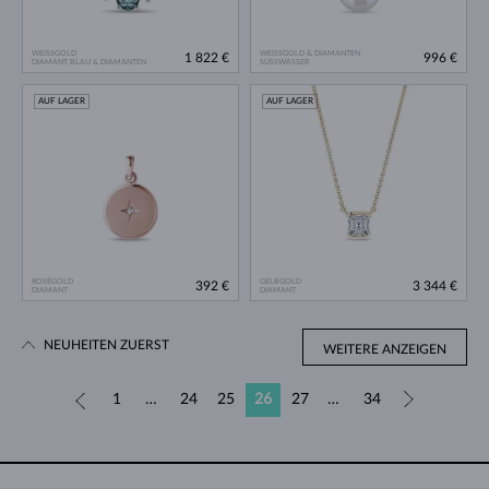
WEISSGOLD
WEISSGOLD & DIAMANTEN
1 822 €
996 €
DIAMANT BLAU & DIAMANTEN
SÜSSWASSER
AUF LAGER
AUF LAGER
ROSÉGOLD
GELBGOLD
392 €
3 344 €
DIAMANT
DIAMANT
NEUHEITEN ZUERST
WEITERE ANZEIGEN
«
1
…
24
25
26
27
…
34
»