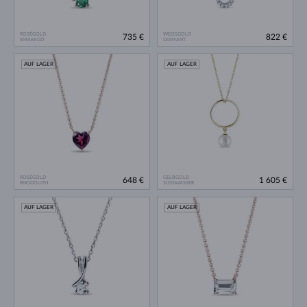
ROSÉGOLD
WEISSGOLD
735 €
822 €
SMARAGD
DIAMANT
AUF LAGER
AUF LAGER
ROSÉGOLD
GELBGOLD
648 €
1 605 €
RHODOLITH
SÜSSWASSER
AUF LAGER
AUF LAGER