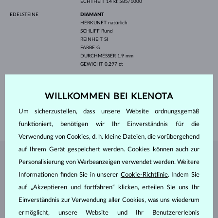
ECHTHEIT
14 kt 585/1000
EDELSTEINE
DIAMANT
HERKUNFT
natürlich
SCHLIFF
Rund
REINHEIT
SI
FARBE
G
DURCHMESSER
1.9 mm
GEWICHT
0.297 ct
BREITE
24.40 mm
HÖHE
2.00 mm
WILLKOMMEN BEI KLENOTA
LÄNGE
420.00 mm
Um sicherzustellen, dass unsere Website ordnungsgemäß
GEWICHT
2.20 g
funktioniert, benötigen wir Ihr Einverständnis für die
Verwendung von Cookies, d. h. kleine Dateien, die vorübergehend
auf Ihrem Gerät gespeichert werden. Cookies können auch zur
SCHMUCK AUS DEM
KLENOTA ATELIER
Personalisierung von Werbeanzeigen verwendet werden. Weitere
Informationen finden Sie in unserer
Cookie-Richtlinie
. Indem Sie
auf „Akzeptieren und fortfahren“ klicken, erteilen Sie uns Ihr
Einverständnis zur Verwendung aller Cookies, was uns wiederum
ermöglicht, unsere Website und Ihr Benutzererlebnis