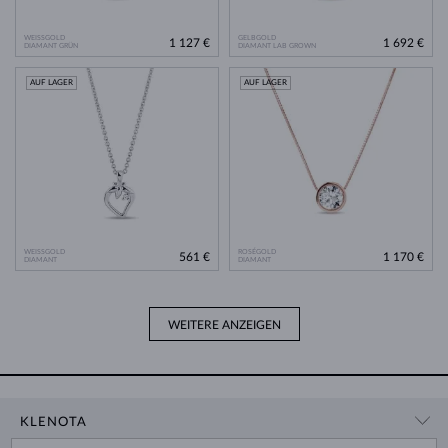
WEISSGOLD
GELBGOLD
1 127 €
1 692 €
DIAMANT GRÜN
DIAMANT LAB GROWN
AUF LAGER
AUF LAGER
WEISSGOLD
ROSÉGOLD
561 €
1 170 €
DIAMANT
DIAMANT
WEITERE ANZEIGEN
KLENOTA