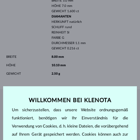
BREITE
5.0 mm
HÖHE
7.0 mm
GEWICHT
1.600 ct
DIAMANTEN
HERKUNFT
natürlich
SCHLIFF
rund
REINHEIT
SI
FARBE
G
DURCHMESSER
1.1 mm
GEWICHT
0.216 ct
BREITE
8.00 mm
HÖHE
10.10 mm
GEWICHT
2.50 g
WILLKOMMEN BEI KLENOTA
SCHMUCK AUS DEM
KLENOTA ATELIER
Um sicherzustellen, dass unsere Website ordnungsgemäß
funktioniert, benötigen wir Ihr Einverständnis für die
Verwendung von Cookies, d. h. kleine Dateien, die vorübergehend
auf Ihrem Gerät gespeichert werden. Cookies können auch zur