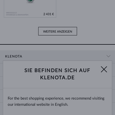
WEISSGOLD
2 431 €
SMARAGD & DIAMANTEN
WEITERE ANZEIGEN
KLENOTA
KONTAKTINFORMATIONEN
EINKAUF
SIE BEFINDEN SICH AUF
SHOWROOM
KLENOTA.DE
ZAHLUNG UND VERSAND
ÜBER UNS
SCHMUCK
RÜCKGABE UND UMTAUSCH
PRESSE
RINGGRÖSSEN UND ANPASSUNGEN
REKLAMATION
IMPRESSUM
CHANGE COUNTRY
For the best shopping experience, we recommend visiting
KETTENGRÖSSEN UND -ARTEN
TRAURINGE AUSWÄHLEN
BLOG
our international website in English.
ARMBANDGRÖSSEN
ECHTHEITSZERTIFIKATE
Deutschland & Österreich
NEWSLETTER
OHRRINGVERSCHLÜSSE
GESCHÄFTSBEDINGUNGEN