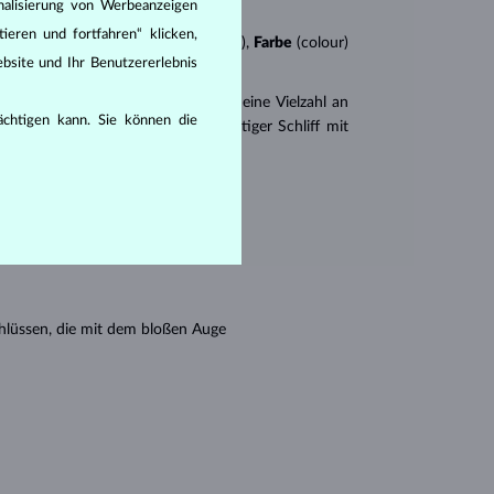
nalisierung von Werbeanzeigen
ieren und fortfahren“ klicken,
n
4Cs
:
Schliff
(cut),
Reinheit
(clarity),
Farbe
(colour)
bsite und Ihr Benutzererlebnis
er
Brillantschliff
. Es gibt aber auch eine Vielzahl an
rächtigen kann. Sie können die
r Princess (ein drei- oder vierseitiger Schliff mit
en seine Reinheit:
hlüssen, die mit dem bloßen Auge