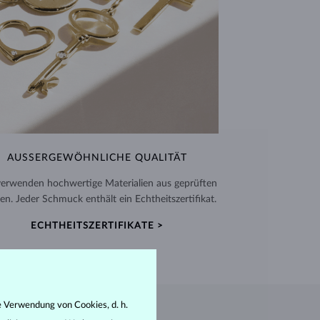
AUSSERGEWÖHNLICHE QUALITÄT
verwenden hochwertige Materialien aus geprüften
en. Jeder Schmuck enthält ein Echtheitszertifikat.
ECHTHEITSZERTIFIKATE >
e Verwendung von Cookies, d. h.