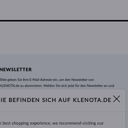
NEWSLETTER
Bitte geben Sie Ihre E-Mail-Adresse ein, um den Newsletter von
KLENOTA.de zu abonnieren. Melden Sie sich jetzt für den Newsletter an und
bleiben Sie auch in Zukunft informiert. So verpassen Sie keine Neuheit und
kein Sonderangebot mehr!
SIE BEFINDEN SICH AUF KLENOTA.DE
ABONNIEREN
he best shopping experience, we recommend visiting our
Ja, ich möchte interessante
Neuigkeiten per E-Mail erhalten.