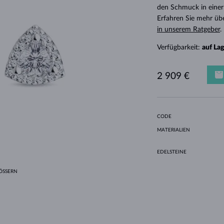
HALO-DESIGN
ORIGINELLE SETS
AMETHYSTE
EINZELOHRRINGE
EDELSTEINE
SÜSSWASSERPERLEN
LÜNETTENFASSUNG
FÜR DIE MUTTER
WEISSGOLD
MORGANITE
TOPASE
RUBINE
GESCHENKIDEEN
den Schmuck in einer
Erfahren Sie mehr üb
GELBGOLD
MAGNETISCHE HALSKETTEN
ROSÉGOLD
in unserem Ratgeber
.
ROSÉGOLD
GRAVIERBARER SCHMUCK
Verfügbarkeit:
auf La
LETNÍ VRSTVENÍ
2 909 €
CODE
MATERIALIEN
EDELSTEINE
SSERN