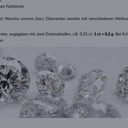
n;
nen Farbtönen.
fancy
et. Manche unserer
Diamanten werden mit verschiedenen Methode
nten, angegeben mit zwei Dezimalstellen, z.B. 0,25 ct.
1 ct = 0,2 g
. Bei S
an.