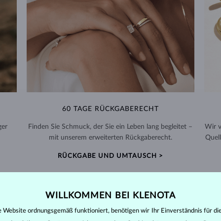
60 TAGE RÜCKGABERECHT
ger
Finden Sie Schmuck, der Sie ein Leben lang begleitet –
Wir 
mit unserem erweiterten Rückgaberecht.
Quell
RÜCKGABE UND UMTAUSCH >
WILLKOMMEN BEI KLENOTA
e Website ordnungsgemäß funktioniert, benötigen wir Ihr Einverständnis für di