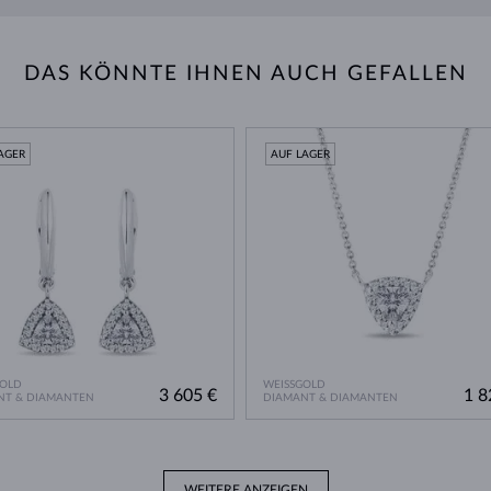
DAS KÖNNTE IHNEN AUCH GEFALLEN
AGER
AUF LAGER
GOLD
WEISSGOLD
3 605 €
1 8
NT & DIAMANTEN
DIAMANT & DIAMANTEN
WEITERE ANZEIGEN