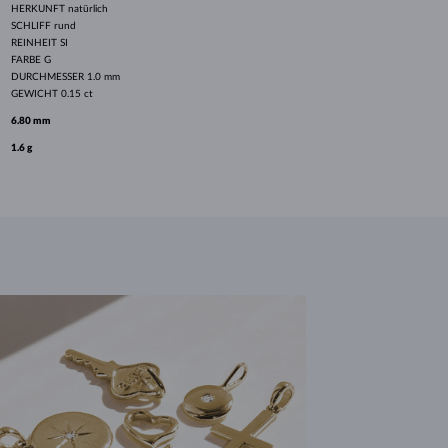
HERKUNFT
natürlich
SCHLIFF
rund
REINHEIT
SI
FARBE
G
DURCHMESSER
1.0 mm
GEWICHT
0.15 ct
6.80 mm
1.6 g