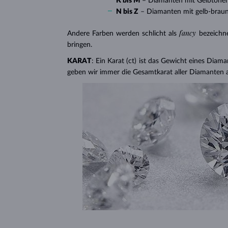
K bis M
– Diamanten mit Gelbtöne
N bis Z
– Diamanten mit gelb-brau
fancy
Andere Farben werden schlicht als
bezeichn
bringen.
KARAT
: Ein Karat (ct) ist das Gewicht eines Diama
geben wir immer die Gesamtkarat aller Diamanten 