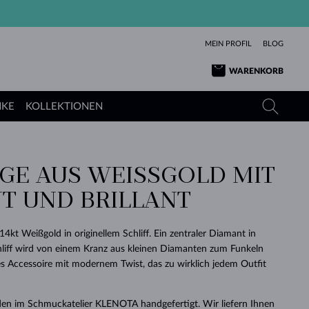
MEIN PROFIL
BLOG
WARENKORB
NKE
KOLLEKTIONEN
E AUS WEISSGOLD MIT D
GELBGOLD
TANSANITE
TURMALINE
SAPHIRE
 UND BRILLANT
ROSÉGOLD
TOPASE
MOLDAVITE
SMARAGDE
TURMALINE
MINERALKETTEN
MOLDAVITE
14kt Weißgold in originellem Schliff. Ein zentraler Diamant in
ARMBÄNDER
KOLLEKTIONEN
SCHENKEN
RICHTIGEN
ANGEBOT
KLENOTA
SIMPLEN
PERLEN
SCHÖN
LIEBE
Schliff wird von einem Kranz aus kleinen Diamanten zum Funkeln
MOLDAVITE
PERLEN ANHÄNGER
MINERALIEN
es Accessoire mit modernem Twist, das zu wirklich jedem Outfit
BABY-OHRRINGE
WEISSGOLD
HOCHZEITSSCHMUCK
DINGE
HOCHZEITSOHRRINGE
GELBGOLD
GELBGOLD
DURCHSEHEN
DURCHSEHEN
DURCHSEHEN
DURCHSEHEN
DURCHSEHEN
DURCHSEHEN
DURCHSEHEN
DURCHSEHEN
DURCHSEHEN
en im Schmuckatelier KLENOTA handgefertigt. Wir liefern Ihnen