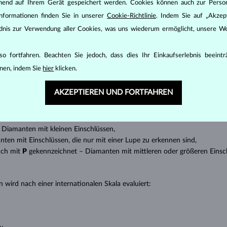
DIAMANT
SCHMUCK
ehend auf Ihrem Gerät gespeichert werden. Cookies können auch zur Perso
nformationen finden Sie in unserer
Cookie-Richtlinie
. Indem Sie auf „Akzept
den zunächst die grundsätzlichen Parameter bewertet - die sogenannte
ändnis zur Verwendung aller Cookies, was uns wiederum ermöglicht, unsere We
inen wesentlichen Einfluss auf den Preis eines Diamanten.
ten seinen strahlenden Glanz. Der beliebteste Schliff ein Rundschliff, d
o fortfahren. Beachten Sie jedoch, dass dies Ihr Einkaufserlebnis beeint
t gebracht werden kann, z.B. Marquise, Baguette, Herz, Tropfen, Oval ode
nen, indem Sie
hier
klicken.
ingen
).
nannter “Einschlüsse” oder innerer Unreinheiten eines Diamanten bestimm
AKZEPTIEREN UND FORTFAHREN
transparente Diamanten ohne Einschlüsse,
ncluded) – Diamanten mit sehr kleinen Einschlüssen,
 – Diamanten mit kleinen Einschlüssen,
anten mit Einschlüssen, die nur mit einer Lupe zu erkennen sind,
uch mit
P
gekennzeichnet – Diamanten mit mittleren oder größeren Einsc
 wird nach einer internationalen Skala evaluiert: