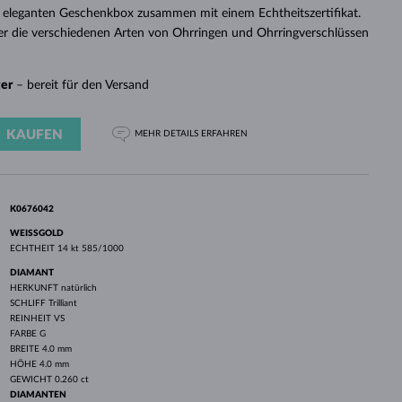
WEISSGOLD
ROSÉGOLD
WEISSGOLD
 eleganten Geschenkbox zusammen mit einem Echtheitszertifikat.
DURCHSEHEN
er die verschiedenen Arten von Ohrringen und Ohrringverschlüssen
ger
– bereit für den Versand
KAUFEN
MEHR DETAILS
ERFAHREN
K0676042
WEISSGOLD
ECHTHEIT
14 kt 585/1000
DIAMANT
HERKUNFT
natürlich
SCHLIFF
Trilliant
REINHEIT
VS
FARBE
G
BREITE
4.0 mm
HÖHE
4.0 mm
GEWICHT
0.260 ct
DIAMANTEN