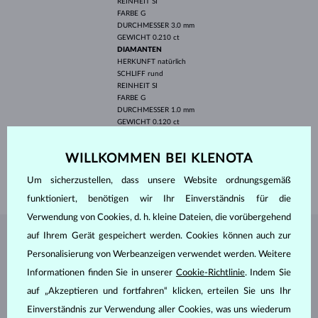
REINHEIT
SI
FARBE
G
DURCHMESSER
3.0 mm
GEWICHT
0.210 ct
DIAMANTEN
HERKUNFT
natürlich
SCHLIFF
rund
REINHEIT
SI
FARBE
G
DURCHMESSER
1.0 mm
GEWICHT
0.120 ct
BREITE
5.5 mm
WILLKOMMEN BEI KLENOTA
HÖHE
5.5 mm
GEWICHT
1.00 g
Um sicherzustellen, dass unsere Website ordnungsgemäß
funktioniert, benötigen wir Ihr Einverständnis für die
Verwendung von Cookies, d. h. kleine Dateien, die vorübergehend
auf Ihrem Gerät gespeichert werden. Cookies können auch zur
SCHMUCK AUS DEM
KLENOTA ATELIER
Personalisierung von Werbeanzeigen verwendet werden. Weitere
Informationen finden Sie in unserer
Cookie-Richtlinie
. Indem Sie
auf „Akzeptieren und fortfahren“ klicken, erteilen Sie uns Ihr
Einverständnis zur Verwendung aller Cookies, was uns wiederum