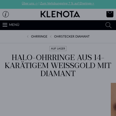
Über uns ->
|
Zum Verlobungsring 7 % auf Eheringe->
MENÜ
OHRRINGE
OHRSTECKER DIAMANT
AUF LAGER
HALO-OHRRINGE AUS 14-
KARÄTIGEM WEISSGOLD MIT D
IAMANT