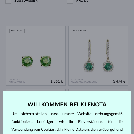
SÜSSWASSER
AKOYA
AUF LAGER
AUF LAGER
GELBGOLD
GELBGOLD
1 561 €
3 474 €
DIAMANT GRÜN
SMARAGD & DIAMANTEN
AUF LAGER
AUF LAGER
WILLKOMMEN BEI KLENOTA
Um sicherzustellen, dass unsere Website ordnungsgemäß
funktioniert, benötigen wir Ihr Einverständnis für die
Verwendung von Cookies, d. h. kleine Dateien, die vorübergehend