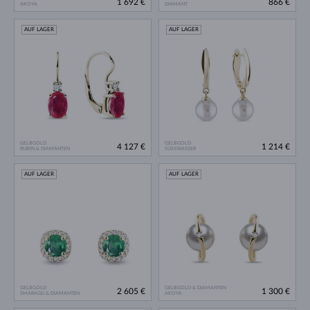
1 692 €
866 €
AKOYA
DIAMANT
AUF LAGER
AUF LAGER
GELBGOLD
GELBGOLD
4 127 €
1 214 €
RUBIN & DIAMANTEN
SÜSSWASSER
AUF LAGER
AUF LAGER
GELBGOLD
GELBGOLD & DIAMANTEN
2 605 €
1 300 €
SMARAGD & DIAMANTEN
AKOYA