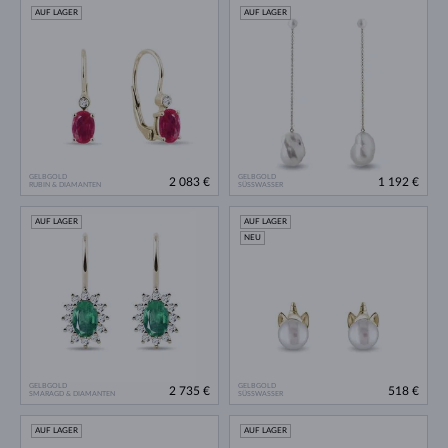
AUF LAGER
AUF LAGER
GELBGOLD
GELBGOLD
2 083 €
1 192 €
RUBIN & DIAMANTEN
SÜSSWASSER
AUF LAGER
AUF LAGER
NEU
GELBGOLD
GELBGOLD
2 735 €
518 €
SMARAGD & DIAMANTEN
SÜSSWASSER
AUF LAGER
AUF LAGER