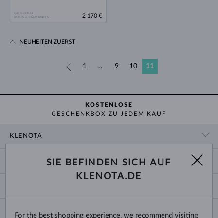
GELBGOLD
2 170 €
RUBIN & DIAMANTEN
NEUHEITEN ZUERST
«
1
…
9
10
11
KOSTENLOSE
GESCHENKBOX ZU JEDEM KAUF
KLENOTA
KONTAKTINFORMATIONEN
EINKAUF
SIE BEFINDEN SICH AUF
SHOWROOM
KLENOTA.DE
ZAHLUNG UND VERSAND
ÜBER UNS
SCHMUCK
RÜCKGABE UND UMTAUSCH
PRESSE
RINGGRÖSSEN UND ANPASSUNGEN
REKLAMATION
IMPRESSUM
CHANGE COUNTRY
For the best shopping experience, we recommend visiting
KETTENGRÖSSEN UND -ARTEN
TRAURINGE AUSWÄHLEN
BLOG