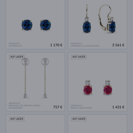
GELBGOLD
GELBGOLD
1 170 €
3 561 €
SAPHIR BLAU
SAPHIR BLAU & DIAMANTEN
AUF LAGER
AUF LAGER
GELBGOLD
DIAMANT LAB GROWN & PERLE
GELBGOLD
757 €
1 431 €
SÜSSWASSER
RUBIN & DIAMANTEN
AUF LAGER
AUF LAGER