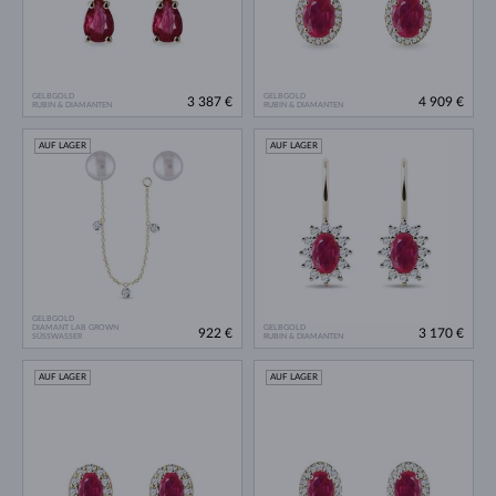
GELBGOLD
GELBGOLD
3 387 €
4 909 €
RUBIN & DIAMANTEN
RUBIN & DIAMANTEN
AUF LAGER
AUF LAGER
GELBGOLD
DIAMANT LAB GROWN
GELBGOLD
922 €
3 170 €
SÜSSWASSER
RUBIN & DIAMANTEN
AUF LAGER
AUF LAGER