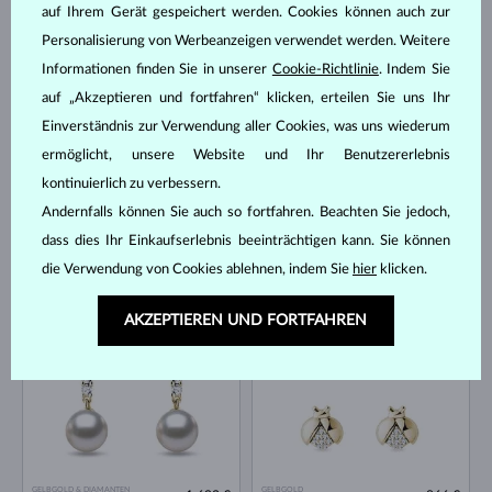
auf Ihrem Gerät gespeichert werden. Cookies können auch zur
GELBGOLD
GELBGOLD
1 127 €
409 €
Personalisierung von Werbeanzeigen verwendet werden. Weitere
MOLDAVIT & DIAMANTEN
DIAMANT
Informationen finden Sie in unserer
Cookie-Richtlinie
. Indem Sie
AUF LAGER
AUF LAGER
auf „Akzeptieren und fortfahren“ klicken, erteilen Sie uns Ihr
Einverständnis zur Verwendung aller Cookies, was uns wiederum
ermöglicht, unsere Website und Ihr Benutzererlebnis
kontinuierlich zu verbessern.
Andernfalls können Sie auch so fortfahren. Beachten Sie jedoch,
dass dies Ihr Einkaufserlebnis beeinträchtigen kann. Sie können
GELBGOLD
GELBGOLD
1 822 €
3 735 €
die Verwendung von Cookies ablehnen, indem Sie
hier
klicken.
SAPHIR BLAU & DIAMANTEN
RUBIN & DIAMANTEN
AUF LAGER
AUF LAGER
AKZEPTIEREN UND FORTFAHREN
GELBGOLD & DIAMANTEN
GELBGOLD