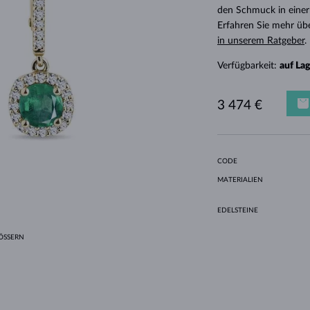
HALO-DESIGN
ORIGINELLE SETS
AMETHYSTE
EINZELOHRRINGE
EDELSTEINE
SÜSSWASSERPERLEN
LÜNETTENFASSUNG
FÜR DIE MUTTER
WEISSGOLD
MORGANITE
TOPASE
RUBINE
GESCHENKIDEEN
den Schmuck in einer
Erfahren Sie mehr üb
GELBGOLD
MAGNETISCHE HALSKETTEN
ROSÉGOLD
in unserem Ratgeber
.
ROSÉGOLD
GRAVIERBARER SCHMUCK
Verfügbarkeit:
auf La
LETNÍ VRSTVENÍ
3 474 €
CODE
MATERIALIEN
EDELSTEINE
SSERN