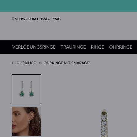
SHOWROOM DUŠNÍ 6, PRAG
VERLOBUNGSRINGE
TRAURINGE
RINGE
OHRRINGE
OHRRINGE
OHRRINGE MIT SMARAGD
Verlobungsringe
Trauringe
Ringe
Ohrringe
Ketten
Armbänder
Perlen
Schmuck
Geschenke
KLENOTA Kollektionen