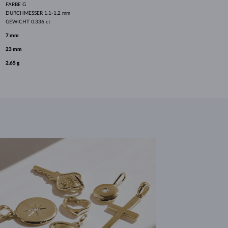
FARBE
G
DURCHMESSER
1.1-1.2 mm
GEWICHT
0.336 ct
7 mm
23 mm
2.65 g