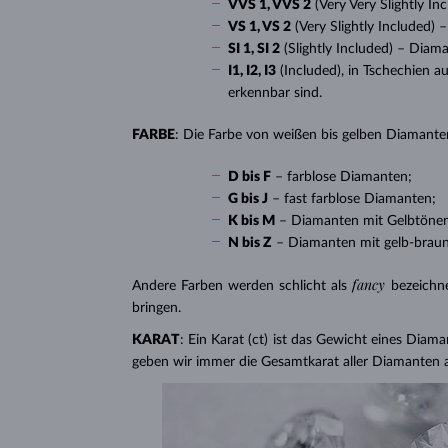
VVS 1, VVS 2
(Very Very Slightly I
VS 1, VS 2
(Very Slightly Included)
SI 1, SI 2
(Slightly Included) – Diam
I1, I2, I3
(Included), in Tschechien a
erkennbar sind.
FARBE
: Die Farbe von weißen bis gelben Diamanten
D bis F
– farblose Diamanten;
G bis J
– fast farblose Diamanten;
K bis M
– Diamanten mit Gelbtöne
N bis Z
– Diamanten mit gelb-brau
fancy
Andere Farben werden schlicht als
bezeichn
bringen.
KARAT
: Ein Karat (ct) ist das Gewicht eines Diama
geben wir immer die Gesamtkarat aller Diamanten 