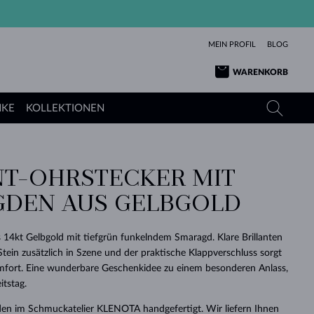
MEIN PROFIL
BLOG
WARENKORB
NKE
KOLLEKTIONEN
NT-OHRSTECKER MIT
GELBGOLD
TANSANITE
TURMALINE
SAPHIRE
DEN AUS GELBGOLD
ROSÉGOLD
TOPASE
MOLDAVITE
SMARAGDE
TURMALINE
MINERALKETTEN
MOLDAVITE
 14kt Gelbgold mit tiefgrün funkelndem Smaragd. Klare Brillanten
ARMBÄNDER
KOLLEKTIONEN
SCHENKEN
RICHTIGEN
ANGEBOT
KLENOTA
SIMPLEN
PERLEN
SCHÖN
LIEBE
Stein zusätzlich in Szene und der praktische Klappverschluss sorgt
MOLDAVITE
PERLEN ANHÄNGER
MINERALIEN
mfort. Eine wunderbare Geschenkidee zu einem besonderen Anlass,
BABY-OHRRINGE
WEISSGOLD
HOCHZEITSSCHMUCK
DINGE
tstag.
HOCHZEITSOHRRINGE
GELBGOLD
GELBGOLD
DURCHSEHEN
DURCHSEHEN
DURCHSEHEN
DURCHSEHEN
DURCHSEHEN
DURCHSEHEN
DURCHSEHEN
DURCHSEHEN
DURCHSEHEN
en im Schmuckatelier KLENOTA handgefertigt. Wir liefern Ihnen