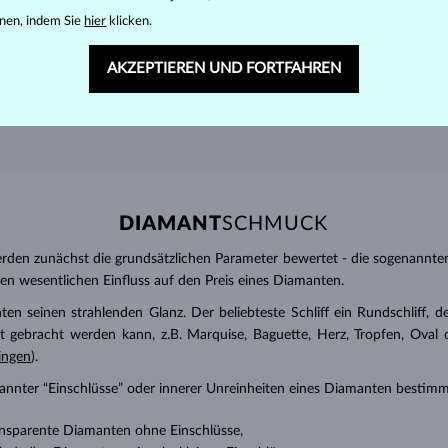
nen, indem Sie
hier
klicken.
AKZEPTIEREN UND FORTFAHREN
DIAMANT
SCHMUCK
den zunächst die grundsätzlichen Parameter bewertet - die sogenannte
inen wesentlichen Einfluss auf den Preis eines Diamanten.
ten seinen strahlenden Glanz. Der beliebteste Schliff ein Rundschliff, d
t gebracht werden kann, z.B. Marquise, Baguette, Herz, Tropfen, Oval ode
ingen
).
nannter “Einschlüsse” oder innerer Unreinheiten eines Diamanten bestimm
transparente Diamanten ohne Einschlüsse,