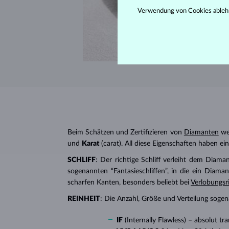
Verwendung von Cookies ableh
Beim Schätzen und Zertifizieren von
Diamanten
wer
und
Karat
(carat). All diese Eigenschaften haben e
SCHLIFF
: Der richtige Schliff verleiht dem Diaman
sogenannten “Fantasieschliffen”, in die ein Diaman
scharfen Kanten, besonders beliebt bei
Verlobungsr
REINHEIT
: Die Anzahl, Größe und Verteilung soge
IF
(Internally Flawless) – absolut 