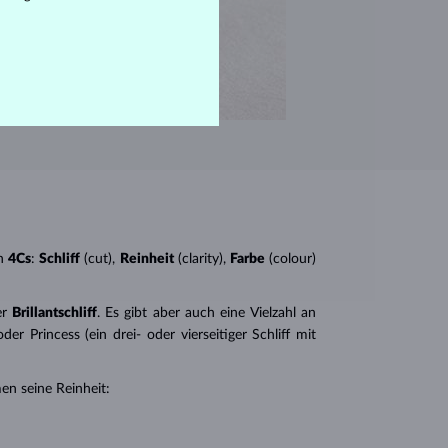
n
4Cs
:
Schliff
(cut),
Reinheit
(clarity),
Farbe
(colour)
er
Brillantschliff
. Es gibt aber auch eine Vielzahl an
r Princess (ein drei- oder vierseitiger Schliff mit
en seine Reinheit: