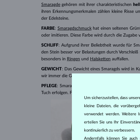
Smaragde
gehören mit ihrer charakteristischen
hel
ihren Erkennungsmerkmalen zählen kleine Risse un
der Edelsteine.
FARBE
:
Smaragdschmuck
hat einen seltenen Grün
oder imitieren. Diese Farbe wird durch die Zugabe 
SCHLIFF
: Aufgrund ihrer Beliebtheit wurde für Sm
den Stein besser vor Belastungen durch Verschleiß 
besonders in
Ringen
und
Halsketten
auffallen.
GEWICHT
: Das Gewicht eines Smaragds wird in Ka
wir immer die Gesamtkaratzahl aller Steine ​​an.
PFLEGE
: Smaragde sind zerbrechlich und relativ e
Tuch erfolgen. Für ein schönes Gesamtbild reiben 
Um sicherzustellen, dass unser
kleine Dateien, die vorüberg
verwendet werden. Weitere I
erteilen Sie uns Ihr Einverst
kontinuierlich zu verbessern.
Andernfalls können Sie auch s