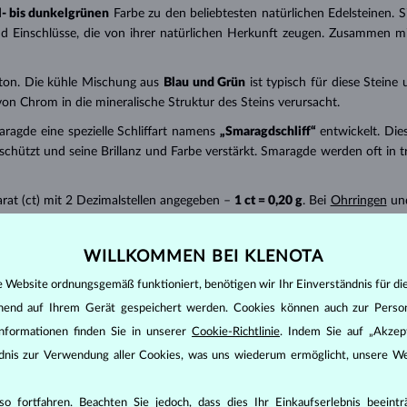
l- bis dunkelgrünen
Farbe zu den beliebtesten natürlichen Edelsteinen. Si
d Einschlüsse, die von ihrer natürlichen Herkunft zeugen. Zusammen mi
ton. Die kühle Mischung aus
Blau und Grün
ist typisch für diese Steine 
von Chrom in die mineralische Struktur des Steins verursacht.
aragde eine spezielle Schliffart namens
„Smaragdschliff“
entwickelt. Dies
schützt und seine Brillanz und Farbe verstärkt. Smaragde werden oft in tr
rat (ct) mit 2 Dezimalstellen angegeben –
1 ct = 0,20 g
. Bei
Ohrringen
und
mpfindlich, daher sollten Sie Stöße oder heißes Wasser vermeiden. Die R
WILLKOMMEN BEI KLENOTA
Sie den Smaragd mit einem in Öl getauchten Wattestäbchen ab.
e Website ordnungsgemäß funktioniert, benötigen wir Ihr Einverständnis für di
ehend auf Ihrem Gerät gespeichert werden. Cookies können auch zur Perso
nformationen finden Sie in unserer
Cookie-Richtlinie
. Indem Sie auf „Akzept
ändnis zur Verwendung aller Cookies, was uns wiederum ermöglicht, unsere We
o fortfahren. Beachten Sie jedoch, dass dies Ihr Einkaufserlebnis beeint