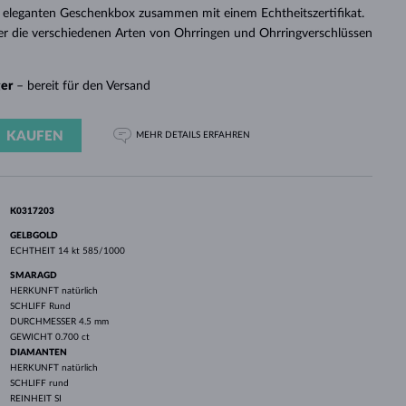
WEISSGOLD
ROSÉGOLD
WEISSGOLD
 eleganten Geschenkbox zusammen mit einem Echtheitszertifikat.
DURCHSEHEN
er die verschiedenen Arten von Ohrringen und Ohrringverschlüssen
ger
– bereit für den Versand
KAUFEN
MEHR DETAILS
ERFAHREN
K0317203
GELBGOLD
ECHTHEIT
14 kt 585/1000
SMARAGD
HERKUNFT
natürlich
SCHLIFF
Rund
DURCHMESSER
4.5 mm
GEWICHT
0.700 ct
DIAMANTEN
HERKUNFT
natürlich
SCHLIFF
rund
REINHEIT
SI