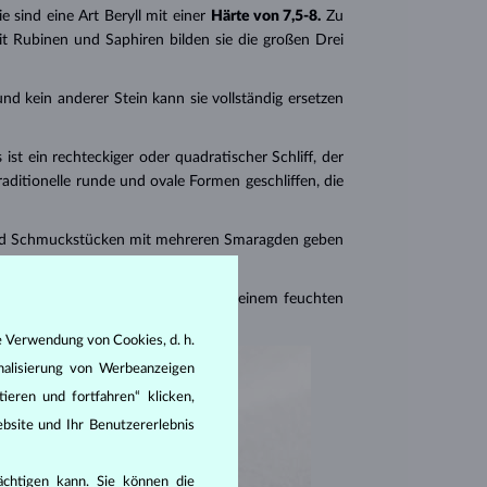
e sind eine Art Beryll mit einer
Härte von 7,5-8.
Zu
t Rubinen und Saphiren bilden sie die großen Drei
​​und kein anderer Stein kann sie vollständig ersetzen
 ist ein rechteckiger oder quadratischer Schliff, der
aditionelle runde und ovale Formen geschliffen, die
 Schmuckstücken mit mehreren Smaragden geben
einigung sollte idealerweise nur mit einem feuchten
e Verwendung von Cookies, d. h.
nalisierung von Werbeanzeigen
ieren und fortfahren“ klicken,
bsite und Ihr Benutzererlebnis
rächtigen kann. Sie können die