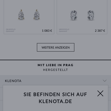
GELBGOLD
WEISSGOLD
1 083 €
2 387 €
DIAMANT
DIAMANT
WEITERE ANZEIGEN
MIT LIEBE IN PRAG
HERGESTELLT
KLENOTA
KONTAKTINFORMATIONEN
EINKAUF
SIE BEFINDEN SICH AUF
SHOWROOM
KLENOTA.DE
ZAHLUNG UND VERSAND
ÜBER UNS
SCHMUCK
RÜCKGABE UND UMTAUSCH
PRESSE