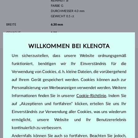
REINHEIT
SI
FARBE
G
DURCHMESSER
4.0 mm
GEWICHT
0.5 ct
BREITE
6.30 mm
GEWICHT
1.80 g
WILLKOMMEN BEI KLENOTA
Um sicherzustellen, dass unsere Website ordnungsgemäß
SCHMUCK AUS DEM
KLENOTA ATELIER
funktioniert, benötigen wir Ihr Einverständnis für die
Verwendung von Cookies, d. h. kleine Dateien, die vorübergehend
auf Ihrem Gerät gespeichert werden. Cookies können auch zur
Personalisierung von Werbeanzeigen verwendet werden. Weitere
Informationen finden Sie in unserer
Cookie-Richtlinie
. Indem Sie
auf „Akzeptieren und fortfahren“ klicken, erteilen Sie uns Ihr
Einverständnis zur Verwendung aller Cookies, was uns wiederum
ermöglicht, unsere Website und Ihr Benutzererlebnis
kontinuierlich zu verbessern.
Andernfalls können Sie auch so fortfahren. Beachten Sie jedoch,