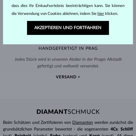
dass dies Ihr Einkaufserlebnis beeinträchtigen kann. Sie können
die Verwendung von Cookies ablehnen, indem Sie
hier
klicken.
AKZEPTIEREN UND FORTFAHREN
HANDGEFERTIGT IN PRAG
Jedes Stück wird in unserem Atelier in der Prager Altstadt
gefertigt und weltweit versendet.
VERSAND >
DIAMANT
SCHMUCK
Beim Schätzen und Zertifizieren von
Diamanten
werden zunächst die
grundsätzlichen Parameter bewertet - die sogenannten
4Cs
:
Schliff
(cut),
Reinheit
(clarity),
Farbe
(colour) und
Karat
(carat). All diese