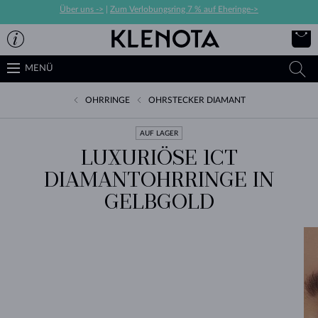
Über uns ->
|
Zum Verlobungsring 7 % auf Eheringe->
MENÜ
OHRRINGE
OHRSTECKER DIAMANT
AUF LAGER
LUXURIÖSE 1CT
DIAMANTOHRRINGE IN
GELBGOLD