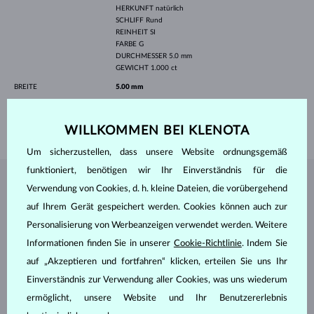
HERKUNFT
natürlich
SCHLIFF
Rund
REINHEIT
SI
FARBE
G
DURCHMESSER
5.0 mm
GEWICHT
1.000 ct
BREITE
5.00 mm
HÖHE
5.00 mm
GEWICHT
1.30 g
WILLKOMMEN BEI KLENOTA
Um sicherzustellen, dass unsere Website ordnungsgemäß
funktioniert, benötigen wir Ihr Einverständnis für die
SCHMUCK AUS DEM
KLENOTA ATELIER
Verwendung von Cookies, d. h. kleine Dateien, die vorübergehend
auf Ihrem Gerät gespeichert werden. Cookies können auch zur
Personalisierung von Werbeanzeigen verwendet werden. Weitere
Informationen finden Sie in unserer
Cookie-Richtlinie
. Indem Sie
auf „Akzeptieren und fortfahren“ klicken, erteilen Sie uns Ihr
Einverständnis zur Verwendung aller Cookies, was uns wiederum
ermöglicht, unsere Website und Ihr Benutzererlebnis