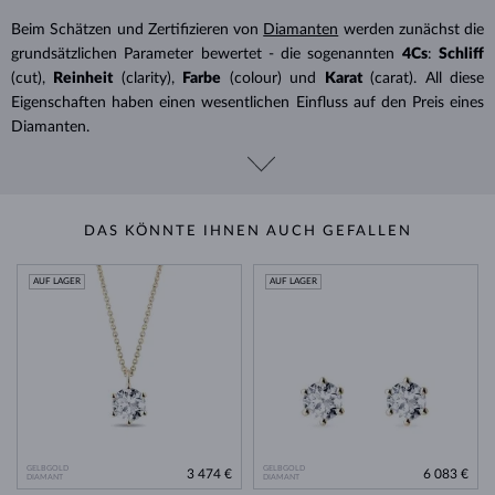
Beim Schätzen und Zertifizieren von
Diamanten
werden zunächst die
grundsätzlichen Parameter bewertet - die sogenannten
4Cs
:
Schliff
(cut),
Reinheit
(clarity),
Farbe
(colour) und
Karat
(carat). All diese
Eigenschaften haben einen wesentlichen Einfluss auf den Preis eines
Diamanten.
DAS KÖNNTE IHNEN AUCH GEFALLEN
AUF LAGER
AUF LAGER
GELBGOLD
GELBGOLD
3 474 €
6 083 €
DIAMANT
DIAMANT