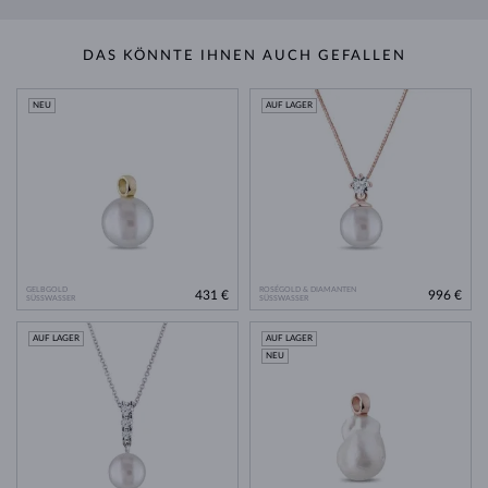
DAS KÖNNTE IHNEN AUCH GEFALLEN
NEU
AUF LAGER
GELBGOLD
ROSÉGOLD & DIAMANTEN
431 €
996 €
SÜSSWASSER
SÜSSWASSER
AUF LAGER
AUF LAGER
NEU