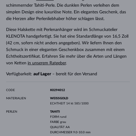
schimmernder Tahiti-Perle. Die dunklen Perlen verleihen dem
simplen Design eine luxuriöse Note. Ein elegantes Geschenk, das
die Herzen aller Perlenliebhaber höher schlagen lässt.
Diese Halskette mit Perlenanhänger wird im Schmuckatelier
KLENOTA handgefertigt. Sie hat eine Standardlänge von 16,5 Zoll
(42 cm, sofern nicht anders angegeben). Wir liefern Ihnen den
Schmuck in einer eleganten Geschenkbox zusammen mit einem
Echtheitszertifikat. Erfahren Sie mehr über die Arten und Längen
von Ketten
in unserem Ratgeber
.
Verfügbarkeit:
auf Lager
– bereit für den Versand
CODE
K0294012
MATERIALIEN
WEISSGOLD
ECHTHEIT
14 kt 585/1000
PERLEN
TAHITI
FORM
rund
FARBE
grau
QUALITÄT
AA
DURCHMESSER
9.0-10.0 mm