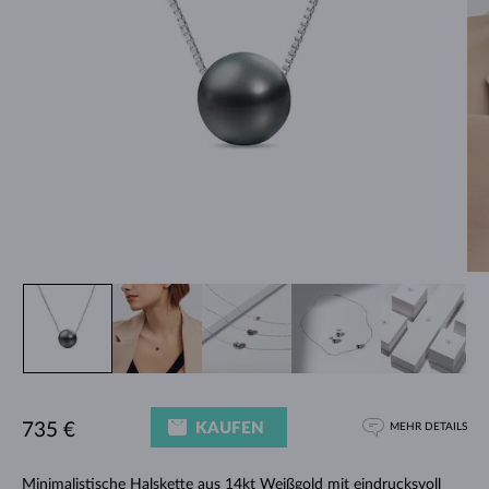
KAUFEN
735 €
MEHR DETAILS
Minimalistische
Halskette
aus 14kt Weißgold mit eindrucksvoll