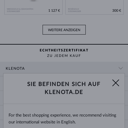
WEISSGOLD & DIAMANTEN
ROSÉGOLD
1 127 €
300 €
SÜSSWASSER
SÜSSWASSER
WEITERE ANZEIGEN
ECHTHEITSZERTIFIKAT
ZU JEDEM KAUF
KLENOTA
KONTAKTINFORMATIONEN
EINKAUF
SIE BEFINDEN SICH AUF
SHOWROOM
KLENOTA.DE
ZAHLUNG UND VERSAND
ÜBER UNS
SCHMUCK
RÜCKGABE UND UMTAUSCH
PRESSE
RINGGRÖSSEN UND ANPASSUNGEN
REKLAMATION
IMPRESSUM
CHANGE COUNTRY
For the best shopping experience, we recommend visiting
KETTENGRÖSSEN UND -ARTEN
TRAURINGE AUSWÄHLEN
BLOG
our international website in English.
ARMBANDGRÖSSEN
ECHTHEITSZERTIFIKATE
Deutschland & Österreich
NEWSLETTER