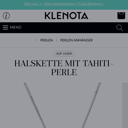
Über uns ->
|
Zum Verlobungsring 7 % auf Eheringe->
MENÜ
PERLEN
PERLEN ANHÄNGER
AUF LAGER
HALSKETTE MIT TAHITI-
PERLE