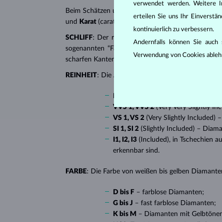
verwendet werden. Weitere I
Beim Schätzen und Zertifizieren von
Diamanten
wer
erteilen Sie uns Ihr Einverst
und
Karat
(carat). All diese Eigenschaften haben e
kontinuierlich zu verbessern.
SCHLIFF
: Der richtige Schliff verleiht dem Diaman
Andernfalls können Sie auch s
sogenannten “Fantasieschliffen”, in die ein Diaman
Verwendung von Cookies ableh
scharfen Kanten, besonders beliebt bei
Verlobungsr
REINHEIT
: Die Anzahl, Größe und Verteilung soge
IF
(Internally Flawless) – absolut 
VVS 1, VVS 2
(Very Very Slightly I
VS 1, VS 2
(Very Slightly Included)
SI 1, SI 2
(Slightly Included) – Diam
I1, I2, I3
(Included), in Tschechien a
erkennbar sind.
FARBE
: Die Farbe von weißen bis gelben Diamanten
D bis F
– farblose Diamanten;
G bis J
– fast farblose Diamanten;
K bis M
– Diamanten mit Gelbtöne