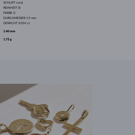
SCHLIFF
rund
REINHEIT
SI
FARBE
G
DURCHMESSER
1.9 mm
GEWICHT
0.054 ct
1.40 mm
1.75 g