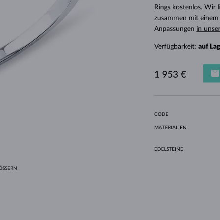
HALO-DESIGN
ORIGINELLE SETS
AMETHYSTE
EINZELOHRRINGE
EDELSTEINE
SÜSSWASSERPERLEN
LÜNETTENFASSUNG
FÜR DIE MUTTER
WEISSGOLD
MORGANITE
TOPASE
RUBINE
GESCHENKIDEEN
Rings kostenlos. Wir
zusammen mit einem E
GELBGOLD
MAGNETISCHE HALSKETTEN
ROSÉGOLD
Anpassungen
in unse
ROSÉGOLD
GRAVIERBARER SCHMUCK
Verfügbarkeit:
auf La
LETNÍ VRSTVENÍ
1 953 €
CODE
MATERIALIEN
EDELSTEINE
SSERN