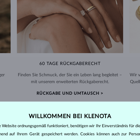
60 TAGE RÜCKGABERECHT
ger
Finden Sie Schmuck, der Sie ein Leben lang begleitet –
Wir 
mit unserem erweiterten Rückgaberecht.
Quell
RÜCKGABE UND UMTAUSCH >
WILLKOMMEN BEI KLENOTA
e Website ordnungsgemäß funktioniert, benötigen wir Ihr Einverständnis für di
ehend auf Ihrem Gerät gespeichert werden. Cookies können auch zur Perso
DIAMANT
SCHMUCK