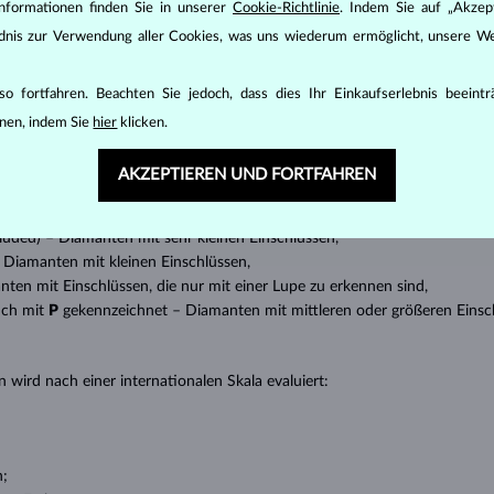
nformationen finden Sie in unserer
Cookie-Richtlinie
. Indem Sie auf „Akzept
den zunächst die grundsätzlichen Parameter bewertet - die sogenannte
ändnis zur Verwendung aller Cookies, was uns wiederum ermöglicht, unsere We
inen wesentlichen Einfluss auf den Preis eines Diamanten.
ten seinen strahlenden Glanz. Der beliebteste Schliff ein Rundschliff, d
o fortfahren. Beachten Sie jedoch, dass dies Ihr Einkaufserlebnis beeint
t gebracht werden kann, z.B. Marquise, Baguette, Herz, Tropfen, Oval ode
nen, indem Sie
hier
klicken.
ingen
).
nannter “Einschlüsse” oder innerer Unreinheiten eines Diamanten bestimm
AKZEPTIEREN UND FORTFAHREN
transparente Diamanten ohne Einschlüsse,
ncluded) – Diamanten mit sehr kleinen Einschlüssen,
 – Diamanten mit kleinen Einschlüssen,
anten mit Einschlüssen, die nur mit einer Lupe zu erkennen sind,
uch mit
P
gekennzeichnet – Diamanten mit mittleren oder größeren Einsc
 wird nach einer internationalen Skala evaluiert:
n;