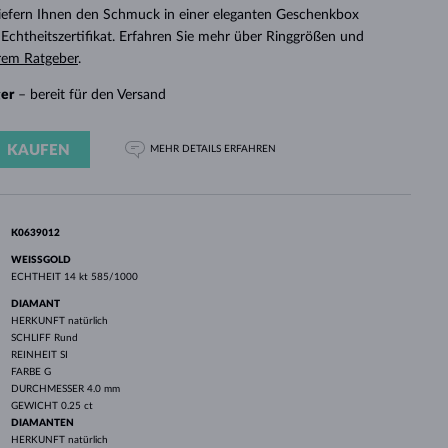
WEISSGOLD
ROSÉGOLD
WEISSGOLD
 liefern Ihnen den Schmuck in einer eleganten Geschenkbox
DURCHSEHEN
chtheitszertifikat. Erfahren Sie mehr über Ringgrößen und
rem Ratgeber
.
ger
– bereit für den Versand
KAUFEN
MEHR DETAILS
ERFAHREN
K0639012
WEISSGOLD
ECHTHEIT
14 kt 585/1000
DIAMANT
HERKUNFT
natürlich
SCHLIFF
Rund
REINHEIT
SI
FARBE
G
DURCHMESSER
4.0 mm
GEWICHT
0.25 ct
DIAMANTEN
HERKUNFT
natürlich