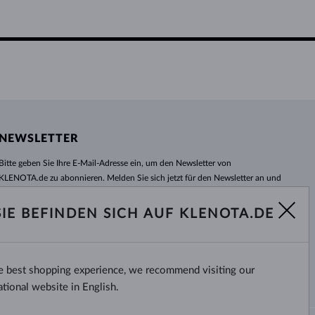
NEWSLETTER
Bitte geben Sie Ihre E-Mail-Adresse ein, um den Newsletter von
KLENOTA.de zu abonnieren. Melden Sie sich jetzt für den Newsletter an und
bleiben Sie auch in Zukunft informiert. So verpassen Sie keine Neuheit und
kein Sonderangebot mehr!
SIE BEFINDEN SICH AUF KLENOTA.DE
ABONNIEREN
he best shopping experience, we recommend visiting our
Ja, ich möchte interessante
Neuigkeiten per E-Mail erhalten.
ational website in English.