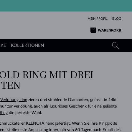
MEIN PROFIL
BLOG
WARENKORB
NKE
KOLLEKTIONEN
LD RING MIT DREI D
GELBGOLD
TANSANITE
TURMALINE
SAPHIRE
TEN
ROSÉGOLD
TOPASE
MOLDAVITE
SMARAGDE
TURMALINE
MINERALKETTEN
MOLDAVITE
n
Verlobungsring
zieren drei strahlende Diamanten, gefasst in 14kt
ARMBÄNDER
KOLLEKTIONEN
SCHENKEN
RICHTIGEN
ANGEBOT
KLENOTA
SIMPLEN
PERLEN
SCHÖN
LIEBE
nur zur Verlobung, auch als luxuriöses Geschenk für eine geliebte
MOLDAVITE
PERLEN ANHÄNGER
MINERALIEN
Ring
die perfekte Wahl.
BABY-OHRRINGE
WEISSGOLD
HOCHZEITSSCHMUCK
DINGE
Schmuckatelier KLENOTA handgefertigt. Wenn Sie Ihre Ringgröße
HOCHZEITSOHRRINGE
GELBGOLD
GELBGOLD
DURCHSEHEN
DURCHSEHEN
DURCHSEHEN
DURCHSEHEN
DURCHSEHEN
DURCHSEHEN
DURCHSEHEN
DURCHSEHEN
DURCHSEHEN
n, ist die erste Anpassung innerhalb von 60 Tagen nach Erhalt des