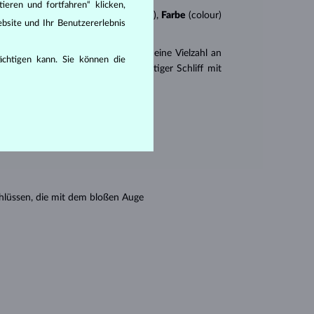
ieren und fortfahren“ klicken,
n
4Cs
:
Schliff
(cut),
Reinheit
(clarity),
Farbe
(colour)
bsite und Ihr Benutzererlebnis
er
Brillantschliff
. Es gibt aber auch eine Vielzahl an
rächtigen kann. Sie können die
r Princess (ein drei- oder vierseitiger Schliff mit
en seine Reinheit:
hlüssen, die mit dem bloßen Auge