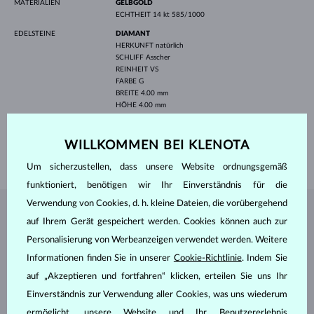
MATERIALIEN
GELBGOLD
ECHTHEIT
14 kt 585/1000
EDELSTEINE
DIAMANT
HERKUNFT
natürlich
SCHLIFF
Asscher
REINHEIT
VS
FARBE
G
BREITE
4.00 mm
HÖHE
4.00 mm
GEWICHT
0.400 ct
BREITE
1.80 mm
WILLKOMMEN BEI KLENOTA
GEWICHT
2.15 g
Um sicherzustellen, dass unsere Website ordnungsgemäß
funktioniert, benötigen wir Ihr Einverständnis für die
Verwendung von Cookies, d. h. kleine Dateien, die vorübergehend
SCHMUCK AUS DEM
KLENOTA ATELIER
auf Ihrem Gerät gespeichert werden. Cookies können auch zur
Personalisierung von Werbeanzeigen verwendet werden. Weitere
Informationen finden Sie in unserer
Cookie-Richtlinie
. Indem Sie
auf „Akzeptieren und fortfahren“ klicken, erteilen Sie uns Ihr
Einverständnis zur Verwendung aller Cookies, was uns wiederum
ermöglicht, unsere Website und Ihr Benutzererlebnis