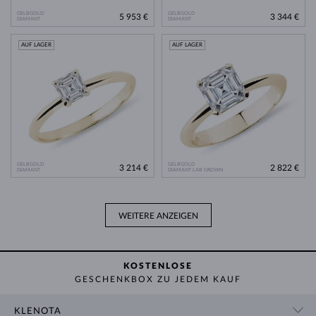
GELBGOLD
GELBGOLD
5 953 €
3 344 €
DIAMANT
DIAMANT
AUF LAGER
AUF LAGER
GELBGOLD
GELBGOLD
3 214 €
2 822 €
DIAMANT
DIAMANT LAB GROWN
WEITERE ANZEIGEN
KOSTENLOSE
GESCHENKBOX ZU JEDEM KAUF
KLENOTA