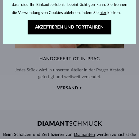
dass dies Ihr Einkaufserlebnis beeinträchtigen kann. Sie können
die Verwendung von Cookies ablehnen, indem Sie
hier
klicken.
AKZEPTIEREN UND FORTFAHREN
HANDGEFERTIGT IN PRAG
Jedes Stück wird in unserem Atelier in der Prager Altstadt
gefertigt und weltweit versendet.
VERSAND >
DIAMANT
SCHMUCK
Beim Schätzen und Zertifizieren von
Diamanten
werden zunächst die