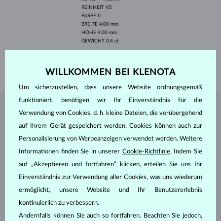
REINHEIT
VS
FARBE
G
BREITE
4.00 mm
HÖHE
4.00 mm
GEWICHT
0.4 ct
BREITE
2.0 mm
GEWICHT
1.35 g
WILLKOMMEN BEI KLENOTA
Um sicherzustellen, dass unsere Website ordnungsgemäß
funktioniert, benötigen wir Ihr Einverständnis für die
SCHMUCK AUS DEM
KLENOTA ATELIER
Verwendung von Cookies, d. h. kleine Dateien, die vorübergehend
auf Ihrem Gerät gespeichert werden. Cookies können auch zur
Personalisierung von Werbeanzeigen verwendet werden. Weitere
Informationen finden Sie in unserer
Cookie-Richtlinie
. Indem Sie
auf „Akzeptieren und fortfahren“ klicken, erteilen Sie uns Ihr
Einverständnis zur Verwendung aller Cookies, was uns wiederum
ermöglicht, unsere Website und Ihr Benutzererlebnis
kontinuierlich zu verbessern.
Andernfalls können Sie auch so fortfahren. Beachten Sie jedoch,