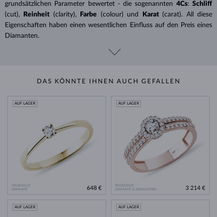
grundsätzlichen Parameter bewertet - die sogenannten
4Cs
:
Schliff
(cut),
Reinheit
(clarity),
Farbe
(colour) und
Karat
(carat). All diese
Eigenschaften haben einen wesentlichen Einfluss auf den Preis eines
Diamanten.
DAS KÖNNTE IHNEN AUCH GEFALLEN
AUF LAGER
AUF LAGER
GELBGOLD
ROSÉGOLD
648 €
3 214 €
DIAMANT
DIAMANT & DIAMANTEN
AUF LAGER
AUF LAGER