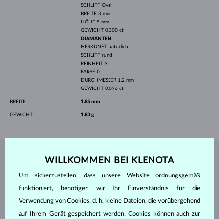
SCHLIFF
Oval
BREITE
3 mm
HÖHE
5 mm
GEWICHT
0.300 ct
DIAMANTEN
HERKUNFT
natürlich
SCHLIFF
rund
REINHEIT
SI
FARBE
G
DURCHMESSER
1.2 mm
GEWICHT
0.096 ct
BREITE
1.85 mm
GEWICHT
1.80 g
SCHMUCK AUS DEM
KLENOTA ATELIER
WILLKOMMEN BEI KLENOTA
Um sicherzustellen, dass unsere Website ordnungsgemäß
funktioniert, benötigen wir Ihr Einverständnis für die
Verwendung von Cookies, d. h. kleine Dateien, die vorübergehend
auf Ihrem Gerät gespeichert werden. Cookies können auch zur