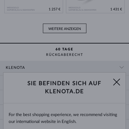
WEISSGOLD
WEISSGOLD
1 257 €
1 431 €
SAPHIR BLAU & DIAMANTEN
SAPHIR BLAU & DIAMANTEN
WEITERE ANZEIGEN
60 TAGE
RÜCKGABERECHT
KLENOTA
KONTAKTINFORMATIONEN
EINKAUF
SIE BEFINDEN SICH AUF
SHOWROOM
KLENOTA.DE
ZAHLUNG UND VERSAND
ÜBER UNS
SCHMUCK
RÜCKGABE UND UMTAUSCH
PRESSE
RINGGRÖSSEN UND ANPASSUNGEN
REKLAMATION
IMPRESSUM
CHANGE COUNTRY
For the best shopping experience, we recommend visiting
KETTENGRÖSSEN UND -ARTEN
TRAURINGE AUSWÄHLEN
BLOG
our international website in English.
ARMBANDGRÖSSEN
ECHTHEITSZERTIFIKATE
Deutschland & Österreich
NEWSLETTER