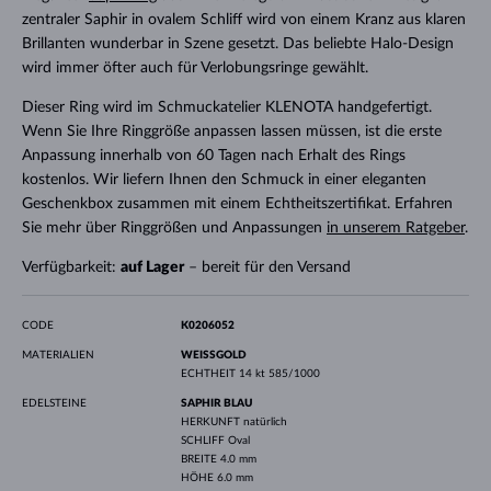
zentraler Saphir in ovalem Schliff wird von einem Kranz aus klaren
Brillanten wunderbar in Szene gesetzt. Das beliebte Halo-Design
wird immer öfter auch für Verlobungsringe gewählt.
Dieser Ring wird im Schmuckatelier KLENOTA handgefertigt.
Wenn Sie Ihre Ringgröße anpassen lassen müssen, ist die erste
Anpassung innerhalb von 60 Tagen nach Erhalt des Rings
kostenlos. Wir liefern Ihnen den Schmuck in einer eleganten
Geschenkbox zusammen mit einem Echtheitszertifikat. Erfahren
Sie mehr über Ringgrößen und Anpassungen
in unserem Ratgeber
.
Verfügbarkeit:
auf Lager
– bereit für den Versand
CODE
K0206052
MATERIALIEN
WEISSGOLD
ECHTHEIT
14 kt 585/1000
EDELSTEINE
SAPHIR BLAU
HERKUNFT
natürlich
SCHLIFF
Oval
BREITE
4.0 mm
HÖHE
6.0 mm