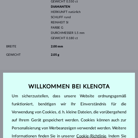
GEWICHT
0.550 ct
DIAMANTEN
HERKUNFT
natürlich
SCHLIFF
rund
REINHEIT
SI
FARBE
G
DURCHMESSER
1.5 mm
GEWICHT
0.180 ct
BREITE
2.00 mm
GEWICHT
2.05 g
SCHMUCK AUS DEM
KLENOTA ATELIER
WILLKOMMEN BEI KLENOTA
Um sicherzustellen, dass unsere Website ordnungsgemäß
funktioniert, benötigen wir Ihr Einverständnis für die
Verwendung von Cookies, d. h. kleine Dateien, die vorübergehend
auf Ihrem Gerät gespeichert werden. Cookies können auch zur
Personalisierung von Werbeanzeigen verwendet werden. Weitere
Informationen finden Sie in unserer
Cookie-Richtlinie
. Indem Sie