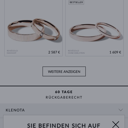
BESTSELLER
ROSÉGOLD
ROSÉGOLD
2 587 €
1 609 €
DIAMANT
OHNE EDELSTEIN
WEITERE ANZEIGEN
60 TAGE
RÜCKGABERECHT
KLENOTA
KONTAKTINFORMATIONEN
EINKAUF
SIE BEFINDEN SICH AUF