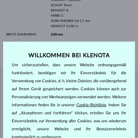
SCHLIFF
Rund
REINHEIT
SI
FARBE
G
DURCHMESSER
0.8-1.7 mm
GEWICHT
0.238 ct
BREITE DAMENRING
2.00 mm
BREITE HERRENRING
4 mm
GEWICHT
6.35 g
WILLKOMMEN BEI KLENOTA
Um sicherzustellen, dass unsere Website ordnungsgemäß
funktioniert, benötigen wir Ihr Einverständnis für die
SCHMUCK AUS DEM
KLENOTA ATELIER
Verwendung von Cookies, d. h. kleine Dateien, die vorübergehend
auf Ihrem Gerät gespeichert werden. Cookies können auch zur
Personalisierung von Werbeanzeigen verwendet werden. Weitere
Informationen finden Sie in unserer
Cookie-Richtlinie
. Indem Sie
auf „Akzeptieren und fortfahren“ klicken, erteilen Sie uns Ihr
Einverständnis zur Verwendung aller Cookies, was uns wiederum
ermöglicht, unsere Website und Ihr Benutzererlebnis
kontinuierlich zu verbessern.