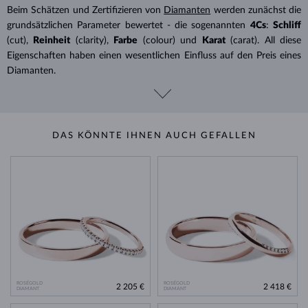
Beim Schätzen und Zertifizieren von
Diamanten
werden zunächst die
grundsätzlichen Parameter bewertet - die sogenannten
4Cs
:
Schliff
(cut),
Reinheit
(clarity),
Farbe
(colour) und
Karat
(carat). All diese
Eigenschaften haben einen wesentlichen Einfluss auf den Preis eines
Diamanten.
DAS KÖNNTE IHNEN AUCH GEFALLEN
ROSÉGOLD
ROSÉGOLD
2 205 €
2 418 €
DIAMANT
DIAMANT