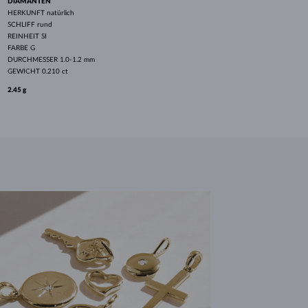
DIAMANTEN
HERKUNFT
natürlich
SCHLIFF
rund
REINHEIT
SI
FARBE
G
DURCHMESSER
1.0-1.2 mm
GEWICHT
0.210 ct
2.45 g