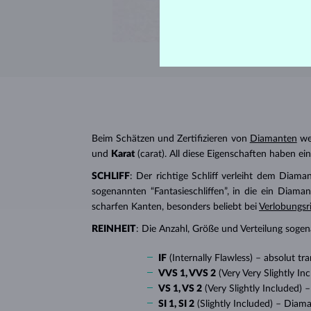
Beim Schätzen und Zertifizieren von
Diamanten
wer
und
Karat
(carat). All diese Eigenschaften haben e
SCHLIFF
: Der richtige Schliff verleiht dem Diaman
sogenannten “Fantasieschliffen”, in die ein Diaman
scharfen Kanten, besonders beliebt bei
Verlobungsr
REINHEIT
: Die Anzahl, Größe und Verteilung soge
IF
(Internally Flawless) – absolut 
VVS 1, VVS 2
(Very Very Slightly I
VS 1, VS 2
(Very Slightly Included)
SI 1, SI 2
(Slightly Included) – Diam