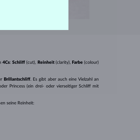
n
4Cs
:
Schliff
(cut),
Reinheit
(clarity),
Farbe
(colour)
er
Brillantschliff
. Es gibt aber auch eine Vielzahl an
r Princess (ein drei- oder vierseitiger Schliff mit
en seine Reinheit: