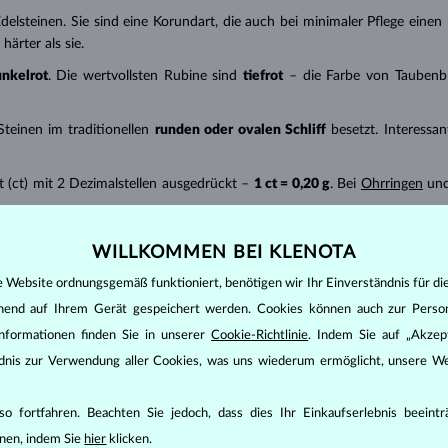
delsteinen. Sie sind eine Korundart, die auch bei minimaler Pflege eine
ärter als sie.
unkelrot
. Die wertvollsten Rubine sind
tiefrot
– die Farbe von Taubenbl
teinen im traditionellen
runden oder ovalen Schliff
besetzt. Interess
 (ct) mit 2 Dezimalstellen ausgedrückt –
1 ct = 0,20 g
. Bei
Ohrringen
und
enwasser und reinigen Sie ihn mit einer weichen Bürste. Schützen Sie d
WILLKOMMEN BEI KLENOTA
e Website ordnungsgemäß funktioniert, benötigen wir Ihr Einverständnis für di
ehend auf Ihrem Gerät gespeichert werden. Cookies können auch zur Perso
nformationen finden Sie in unserer
Cookie-Richtlinie
. Indem Sie auf „Akzept
ändnis zur Verwendung aller Cookies, was uns wiederum ermöglicht, unsere We
o fortfahren. Beachten Sie jedoch, dass dies Ihr Einkaufserlebnis beeint
nen, indem Sie
hier
klicken.