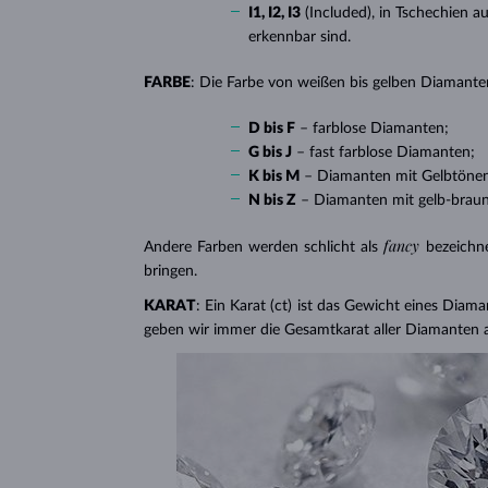
I1, I2, I3
(Included), in Tschechien a
erkennbar sind.
FARBE
: Die Farbe von weißen bis gelben Diamanten
D bis F
– farblose Diamanten;
G bis J
– fast farblose Diamanten;
K bis M
– Diamanten mit Gelbtöne
N bis Z
– Diamanten mit gelb-brau
fancy
Andere Farben werden schlicht als
bezeichn
bringen.
KARAT
: Ein Karat (ct) ist das Gewicht eines Diama
geben wir immer die Gesamtkarat aller Diamanten 