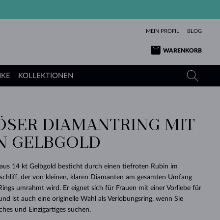
MEIN PROFIL
BLOG
WARENKORB
NKE
KOLLEKTIONEN
ÖSER DIAMANTRING MIT
GELBGOLD
TANSANITE
TURMALINE
SAPHIRE
IN GELBGOLD
ROSÉGOLD
TOPASE
MOLDAVITE
SMARAGDE
TURMALINE
MINERALKETTEN
MOLDAVITE
 aus 14 kt Gelbgold besticht durch einen tiefroten Rubin im
ARMBÄNDER
KOLLEKTIONEN
SCHENKEN
RICHTIGEN
ANGEBOT
KLENOTA
SIMPLEN
PERLEN
SCHÖN
LIEBE
chliff, der von kleinen, klaren Diamanten am gesamten Umfang
MOLDAVITE
PERLEN ANHÄNGER
MINERALIEN
Rings umrahmt wird. Er eignet sich für Frauen mit einer Vorliebe für
BABY-OHRRINGE
WEISSGOLD
HOCHZEITSSCHMUCK
DINGE
​​und ist auch eine originelle Wahl als Verlobungsring, wenn Sie
hes und Einzigartiges suchen.
HOCHZEITSOHRRINGE
GELBGOLD
GELBGOLD
DURCHSEHEN
DURCHSEHEN
DURCHSEHEN
DURCHSEHEN
DURCHSEHEN
DURCHSEHEN
DURCHSEHEN
DURCHSEHEN
DURCHSEHEN