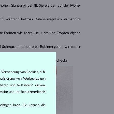
n hohen Glanzgrad behält. Sie werden auf der
Mohs-
ut, während hellrosa Rubine eigentlich als Saphire
ante Formen wie Marquise, Herz und Tropfen eignen
 Schmuck mit mehreren Rubinen geben wir immer
en Stein vor Druck- und Temperaturschocks.
e Verwendung von Cookies, d. h.
nalisierung von Werbeanzeigen
ieren und fortfahren“ klicken,
bsite und Ihr Benutzererlebnis
rächtigen kann. Sie können die