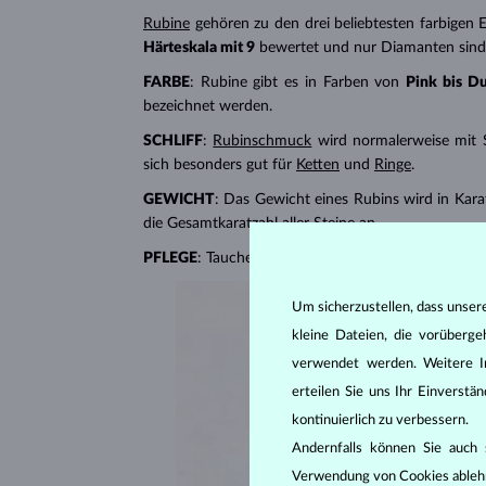
Rubine
gehören zu den drei beliebtesten farbigen E
Härteskala mit 9
bewertet und nur Diamanten sind h
FARBE
: Rubine gibt es in Farben von
Pink bis D
bezeichnet werden.
SCHLIFF
:
Rubinschmuck
wird normalerweise mit S
sich besonders gut für
Ketten
und
Ringe
.
GEWICHT
: Das Gewicht eines Rubins wird in Karat
die Gesamtkaratzahl aller Steine ​​an.
PFLEGE
: Tauchen Sie Rubinschmuck in warmes Seif
Um sicherzustellen, dass unser
kleine Dateien, die vorüberg
verwendet werden. Weitere I
erteilen Sie uns Ihr Einverst
kontinuierlich zu verbessern.
Andernfalls können Sie auch s
Verwendung von Cookies ableh