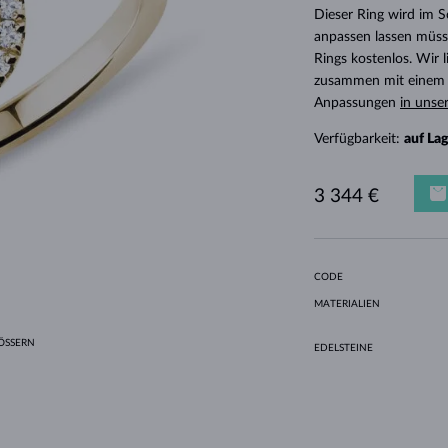
HALO-DESIGN
ORIGINELLE SETS
AMETHYSTE
EINZELOHRRINGE
EDELSTEINE
SÜSSWASSERPERLEN
LÜNETTENFASSUNG
FÜR DIE MUTTER
WEISSGOLD
MORGANITE
TOPASE
RUBINE
GESCHENKIDEEN
Dieser Ring wird im 
anpassen lassen müsse
GELBGOLD
MAGNETISCHE HALSKETTEN
ROSÉGOLD
Rings kostenlos. Wir
ROSÉGOLD
GRAVIERBARER SCHMUCK
zusammen mit einem E
Anpassungen
in unse
LETNÍ VRSTVENÍ
Verfügbarkeit:
auf La
3 344 €
CODE
MATERIALIEN
SSERN
EDELSTEINE