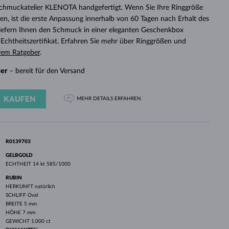
WEISSGOLD
ROSÉGOLD
WEISSGOLD
Schmuckatelier KLENOTA handgefertigt. Wenn Sie Ihre Ringgröße
DURCHSEHEN
n, ist die erste Anpassung innerhalb von 60 Tagen nach Erhalt des
 liefern Ihnen den Schmuck in einer eleganten Geschenkbox
chtheitszertifikat. Erfahren Sie mehr über Ringgrößen und
rem Ratgeber
.
ger
– bereit für den Versand
KAUFEN
MEHR DETAILS
ERFAHREN
R0139703
GELBGOLD
ECHTHEIT
14 kt 585/1000
RUBIN
HERKUNFT
natürlich
SCHLIFF
Oval
BREITE
5 mm
HÖHE
7 mm
GEWICHT
1.000 ct