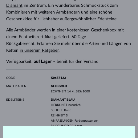
Diamant
im Zentrum. Ein wunderbares Schmuckstück zum
Kombinieren mit weiteren Armbändern und eine schöne
Geschenkidee für Liebhaber außergewöhnlicher Edelsteine.
Alle Armbänder werden in einer kostenlosen Geschenkbox mit
einem Echtheitszertifikat geliefert. 60 Tage
Rückgaberecht. Erfahren Sie mehr über die Arten und Längen von
Ketten
in unserem Ratgeber
.
Verfügbarkeit:
auf Lager
– bereit für den Versand
CODE
K0687123
MATERIALIEN
GELBGOLD
ECHTHEIT
14 kt 585/1000
EDELSTEINE
DIAMANT BLAU
HERKUNFT
natürlich
SCHLIFF
Rund
REINHEIT
SI
ANPASSUNGEN
Farbanpassungen
DURCHMESSER
3 mm
GEWICHT
0.105 ct