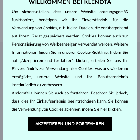
WILLKOMMEN BEI KLENOTA
BREITE
3.20 mm
HÖHE
3.20 mm
Um sicherzustellen, dass unsere Website ordnungsgemäß
LÄNGE
180.00 mm
funktioniert, benötigen wir Ihr Einverständnis für die
GEWICHT
1.15 g
Verwendung von Cookies, d. h. kleine Dateien, die vorübergehend
auf Ihrem Gerät gespeichert werden. Cookies können auch zur
Personalisierung von Werbeanzeigen verwendet werden. Weitere
Informationen finden Sie in unserer
Cookie-Richtlinie
. Indem Sie
SCHMUCK AUS DEM
KLENOTA ATELIER
auf „Akzeptieren und fortfahren“ klicken, erteilen Sie uns Ihr
Einverständnis zur Verwendung aller Cookies, was uns wiederum
ermöglicht, unsere Website und Ihr Benutzererlebnis
kontinuierlich zu verbessern.
Andernfalls können Sie auch so fortfahren. Beachten Sie jedoch,
dass dies Ihr Einkaufserlebnis beeinträchtigen kann. Sie können
die Verwendung von Cookies ablehnen, indem Sie
hier
klicken.
AKZEPTIEREN UND FORTFAHREN