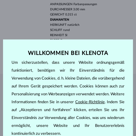
ANPASSUNGEN
Farbanpassungen
DURCHMESSER
3.00 mm
GEWICHT
0.315 ct
DIAMANTEN
HERKUNFT
natürlich
SCHLIFF
rund
REINHEIT
SI
FARBE
G
DURCHMESSER
1.50 mm
GEWICHT
0.360 ct
WILLKOMMEN BEI KLENOTA
GEWICHT
3.55 g
Um sicherzustellen, dass unsere Website ordnungsgemäß
funktioniert, benötigen wir Ihr Einverständnis für die
Verwendung von Cookies, d. h. kleine Dateien, die vorübergehend
SCHMUCK AUS DEM
KLENOTA ATELIER
auf Ihrem Gerät gespeichert werden. Cookies können auch zur
Personalisierung von Werbeanzeigen verwendet werden. Weitere
Informationen finden Sie in unserer
Cookie-Richtlinie
. Indem Sie
auf „Akzeptieren und fortfahren“ klicken, erteilen Sie uns Ihr
Einverständnis zur Verwendung aller Cookies, was uns wiederum
ermöglicht, unsere Website und Ihr Benutzererlebnis
kontinuierlich zu verbessern.