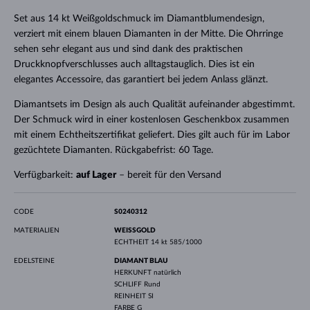
Set aus 14 kt Weißgoldschmuck im Diamantblumendesign,
verziert mit einem blauen Diamanten in der Mitte. Die Ohrringe
sehen sehr elegant aus und sind dank des praktischen
Druckknopfverschlusses auch alltagstauglich. Dies ist ein
elegantes Accessoire, das garantiert bei jedem Anlass glänzt.
Diamantsets im Design als auch Qualität aufeinander abgestimmt.
Der Schmuck wird in einer kostenlosen Geschenkbox zusammen
mit einem Echtheitszertifikat geliefert. Dies gilt auch für im Labor
gezüchtete Diamanten. Rückgabefrist: 60 Tage.
Verfügbarkeit:
auf Lager
– bereit für den Versand
CODE
S0240312
MATERIALIEN
WEISSGOLD
ECHTHEIT
14 kt 585/1000
EDELSTEINE
DIAMANT BLAU
HERKUNFT
natürlich
SCHLIFF
Rund
REINHEIT
SI
FARBE
G