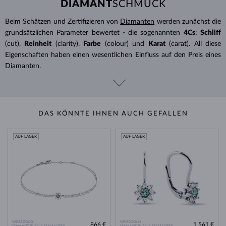
DIAMANT
SCHMUCK
Beim Schätzen und Zertifizieren von
Diamanten
werden zunächst die
grundsätzlichen Parameter bewertet - die sogenannten
4Cs
:
Schliff
(cut),
Reinheit
(clarity),
Farbe
(colour) und
Karat
(carat). All diese
Eigenschaften haben einen wesentlichen Einfluss auf den Preis eines
Diamanten.
DAS KÖNNTE IHNEN AUCH GEFALLEN
AUF LAGER
AUF LAGER
WEISSGOLD
WEISSGOLD
866 €
1 561 €
DIAMANT BLAU & DIAMANTEN
DIAMANT BLAU & DIAMANTEN