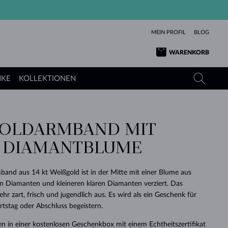
MEIN PROFIL
BLOG
WARENKORB
NKE
KOLLEKTIONEN
OLDARMBAND MIT B
GELBGOLD
TANSANITE
TURMALINE
SAPHIRE
DIAMANTBLUME
ROSÉGOLD
TOPASE
MOLDAVITE
SMARAGDE
TURMALINE
MINERALKETTEN
MOLDAVITE
and aus 14 kt Weißgold ist in der Mitte mit einer Blume aus
ARMBÄNDER
KOLLEKTIONEN
SCHENKEN
RICHTIGEN
ANGEBOT
KLENOTA
SIMPLEN
PERLEN
SCHÖN
LIEBE
n Diamanten und kleineren klaren Diamanten verziert. Das
MOLDAVITE
PERLEN ANHÄNGER
MINERALIEN
hr zart, frisch und jugendlich aus. Es wird als ein Geschenk für
BABY-OHRRINGE
WEISSGOLD
HOCHZEITSSCHMUCK
DINGE
tstag oder Abschluss begeistern.
HOCHZEITSOHRRINGE
GELBGOLD
GELBGOLD
DURCHSEHEN
DURCHSEHEN
DURCHSEHEN
DURCHSEHEN
DURCHSEHEN
DURCHSEHEN
DURCHSEHEN
DURCHSEHEN
DURCHSEHEN
n in einer kostenlosen Geschenkbox mit einem Echtheitszertifikat