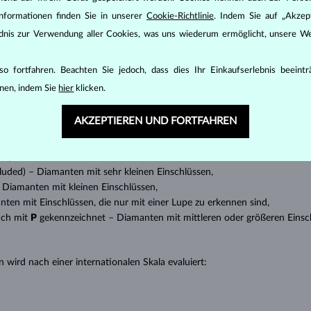
DIAMANT
SCHMUCK
nformationen finden Sie in unserer
Cookie-Richtlinie
. Indem Sie auf „Akzept
ändnis zur Verwendung aller Cookies, was uns wiederum ermöglicht, unsere We
den zunächst die grundsätzlichen Parameter bewertet - die sogenannte
inen wesentlichen Einfluss auf den Preis eines Diamanten.
o fortfahren. Beachten Sie jedoch, dass dies Ihr Einkaufserlebnis beeint
ten seinen strahlenden Glanz. Der beliebteste Schliff ein Rundschliff, d
nen, indem Sie
hier
klicken.
t gebracht werden kann, z.B. Marquise, Baguette, Herz, Tropfen, Oval ode
ingen
).
AKZEPTIEREN UND FORTFAHREN
nannter “Einschlüsse” oder innerer Unreinheiten eines Diamanten bestimm
transparente Diamanten ohne Einschlüsse,
ncluded) – Diamanten mit sehr kleinen Einschlüssen,
 – Diamanten mit kleinen Einschlüssen,
anten mit Einschlüssen, die nur mit einer Lupe zu erkennen sind,
uch mit
P
gekennzeichnet – Diamanten mit mittleren oder größeren Einsc
 wird nach einer internationalen Skala evaluiert: