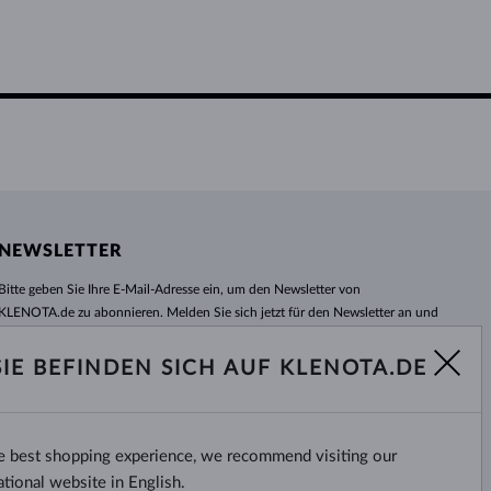
NEWSLETTER
Bitte geben Sie Ihre E-Mail-Adresse ein, um den Newsletter von
KLENOTA.de zu abonnieren. Melden Sie sich jetzt für den Newsletter an und
bleiben Sie auch in Zukunft informiert. So verpassen Sie keine Neuheit und
kein Sonderangebot mehr!
SIE BEFINDEN SICH AUF KLENOTA.DE
ABONNIEREN
he best shopping experience, we recommend visiting our
Ja, ich möchte interessante
Neuigkeiten per E-Mail erhalten.
ational website in English.