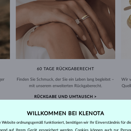
60 TAGE RÜCKGABERECHT
ger
Finden Sie Schmuck, der Sie ein Leben lang begleitet –
Wir 
mit unserem erweiterten Rückgaberecht.
Quell
RÜCKGABE UND UMTAUSCH >
WILLKOMMEN BEI KLENOTA
e Website ordnungsgemäß funktioniert, benötigen wir Ihr Einverständnis für di
ehend auf Ihrem Gerät gespeichert werden. Cookies können auch zur Perso