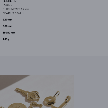
REINHEIT
SI
FARBE
G
DURCHMESSER
1.2 mm
GEWICHT
0.064 ct
6.30 mm
6.30 mm
180.00 mm
1.45 g