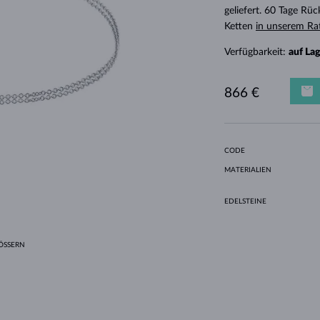
HALO-DESIGN
ORIGINELLE SETS
AMETHYSTE
EINZELOHRRINGE
EDELSTEINE
SÜSSWASSERPERLEN
LÜNETTENFASSUNG
FÜR DIE MUTTER
WEISSGOLD
MORGANITE
TOPASE
RUBINE
GESCHENKIDEEN
geliefert. 60 Tage Rü
Ketten
in unserem Ra
GELBGOLD
MAGNETISCHE HALSKETTEN
ROSÉGOLD
Verfügbarkeit:
auf La
ROSÉGOLD
GRAVIERBARER SCHMUCK
LETNÍ VRSTVENÍ
866 €
CODE
MATERIALIEN
EDELSTEINE
SSERN