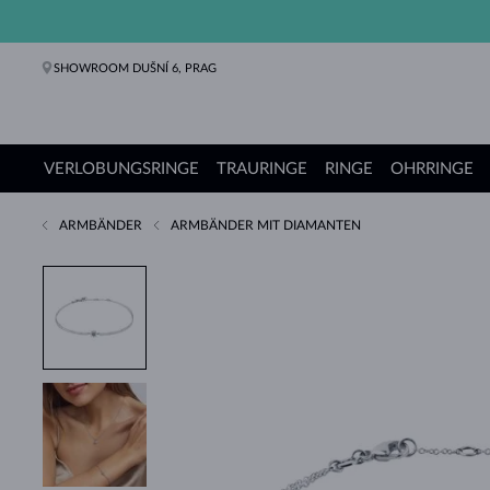
SHOWROOM DUŠNÍ 6, PRAG
VERLOBUNGSRINGE
TRAURINGE
RINGE
OHRRINGE
ARMBÄNDER
ARMBÄNDER MIT DIAMANTEN
Verlobungsringe
Trauringe
Ringe
Ohrringe
Ketten
Armbänder
Perlen
Schmuck
Geschenke
KLENOTA Kollektionen