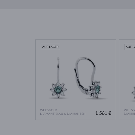
AUF LAGER
AUF L
WEISSGOLD
WEISS
1 561 €
DIAMANT BLAU & DIAMANTEN
DIAMA