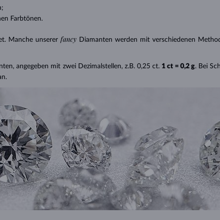
n;
nen Farbtönen.
fancy
et. Manche unserer
Diamanten werden mit verschiedenen Methode
nten, angegeben mit zwei Dezimalstellen, z.B. 0,25 ct.
1 ct = 0,2 g
. Bei S
an.