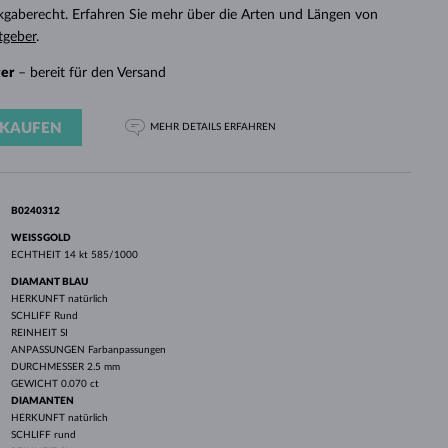
WEISSGOLD
ROSÉGOLD
WEISSGOLD
ckgaberecht. Erfahren Sie mehr über die Arten und Längen von
DURCHSEHEN
tgeber
.
ger
– bereit für den Versand
KAUFEN
MEHR DETAILS
ERFAHREN
B0240312
WEISSGOLD
ECHTHEIT
14 kt 585/1000
DIAMANT BLAU
HERKUNFT
natürlich
SCHLIFF
Rund
REINHEIT
SI
ANPASSUNGEN
Farbanpassungen
DURCHMESSER
2.5 mm
GEWICHT
0.070 ct
DIAMANTEN
HERKUNFT
natürlich
SCHLIFF
rund