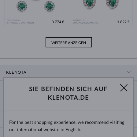
WEISSGOLD
ROSÉGOLD
3 774 €
1 822 €
SMARAGD & DIAMANTEN
SMARAGD & DIAMANTEN
WEITERE ANZEIGEN
KLENOTA
KONTAKTINFORMATIONEN
EINKAUF
SIE BEFINDEN SICH AUF
SHOWROOM
KLENOTA.DE
ZAHLUNG UND VERSAND
ÜBER UNS
SCHMUCK
RÜCKGABE UND UMTAUSCH
PRESSE
RINGGRÖSSEN UND ANPASSUNGEN
REKLAMATION
IMPRESSUM
CHANGE COUNTRY
For the best shopping experience, we recommend visiting
KETTENGRÖSSEN UND -ARTEN
TRAURINGE AUSWÄHLEN
BLOG
our international website in English.
ARMBANDGRÖSSEN
ECHTHEITSZERTIFIKATE
Deutschland & Österreich
NEWSLETTER