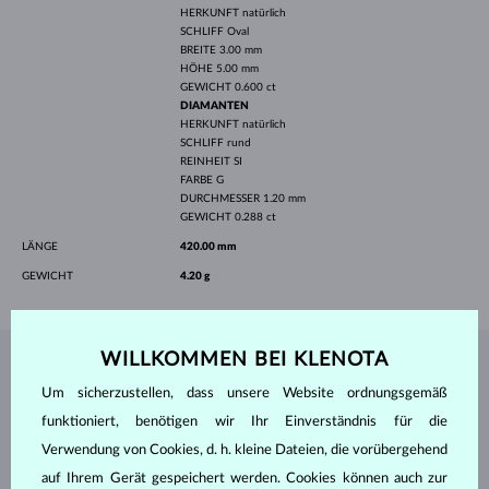
HERKUNFT
natürlich
SCHLIFF
Oval
BREITE
3.00 mm
HÖHE
5.00 mm
GEWICHT
0.600 ct
DIAMANTEN
HERKUNFT
natürlich
SCHLIFF
rund
REINHEIT
SI
FARBE
G
DURCHMESSER
1.20 mm
GEWICHT
0.288 ct
LÄNGE
420.00 mm
GEWICHT
4.20 g
WILLKOMMEN BEI KLENOTA
SCHMUCK AUS DEM
KLENOTA ATELIER
Um sicherzustellen, dass unsere Website ordnungsgemäß
funktioniert, benötigen wir Ihr Einverständnis für die
Verwendung von Cookies, d. h. kleine Dateien, die vorübergehend
auf Ihrem Gerät gespeichert werden. Cookies können auch zur