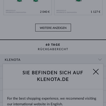
WEISSGOLD
WEISSGOLD
2 040 €
1 127 €
SMARAGD & DIAMANTEN
SMARAGD & DIAMANTEN
WEITERE ANZEIGEN
60 TAGE
RÜCKGABERECHT
KLENOTA
KONTAKTINFORMATIONEN
EINKAUF
SIE BEFINDEN SICH AUF
SHOWROOM
KLENOTA.DE
ZAHLUNG UND VERSAND
ÜBER UNS
SCHMUCK
RÜCKGABE UND UMTAUSCH
PRESSE
RINGGRÖSSEN UND ANPASSUNGEN
REKLAMATION
IMPRESSUM
CHANGE COUNTRY
For the best shopping experience, we recommend visiting
KETTENGRÖSSEN UND -ARTEN
TRAURINGE AUSWÄHLEN
BLOG
our international website in English.
ARMBANDGRÖSSEN
ECHTHEITSZERTIFIKATE