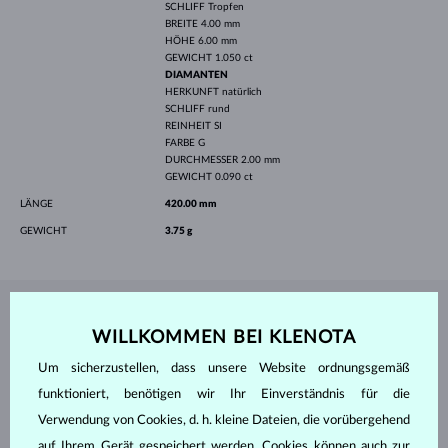
SCHLIFF
Tropfen
BREITE
4.00 mm
HÖHE
6.00 mm
GEWICHT
1.050 ct
DIAMANTEN
HERKUNFT
natürlich
SCHLIFF
rund
REINHEIT
SI
FARBE
G
DURCHMESSER
2.00 mm
GEWICHT
0.090 ct
LÄNGE
420.00 mm
GEWICHT
3.75 g
SCHMUCK AUS DEM
KLENOTA ATELIER
WILLKOMMEN BEI KLENOTA
Um sicherzustellen, dass unsere Website ordnungsgemäß
funktioniert, benötigen wir Ihr Einverständnis für die
Verwendung von Cookies, d. h. kleine Dateien, die vorübergehend
auf Ihrem Gerät gespeichert werden. Cookies können auch zur