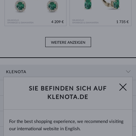
GELBGOLD
GELBGOLD
4 209 €
1 735 €
SMARAGD & DIAMANTEN
SMARAGD & DIAMANTEN
WEITERE ANZEIGEN
KLENOTA
KONTAKTINFORMATIONEN
EINKAUF
SIE BEFINDEN SICH AUF
SHOWROOM
KLENOTA.DE
ZAHLUNG UND VERSAND
ÜBER UNS
SCHMUCK
RÜCKGABE UND UMTAUSCH
PRESSE
RINGGRÖSSEN UND ANPASSUNGEN
REKLAMATION
IMPRESSUM
CHANGE COUNTRY
For the best shopping experience, we recommend visiting
KETTENGRÖSSEN UND -ARTEN
TRAURINGE AUSWÄHLEN
BLOG
our international website in English.
ARMBANDGRÖSSEN
ECHTHEITSZERTIFIKATE
Deutschland & Österreich
NEWSLETTER