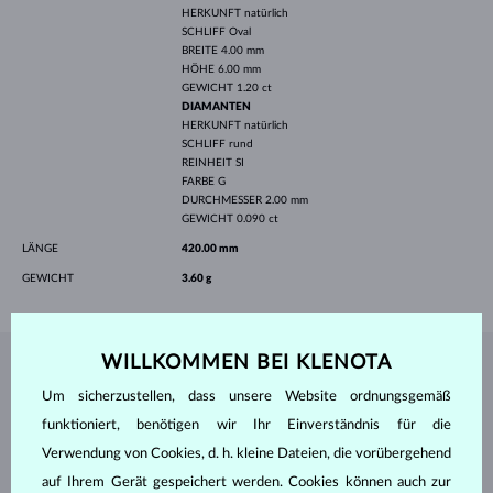
HERKUNFT
natürlich
SCHLIFF
Oval
BREITE
4.00 mm
HÖHE
6.00 mm
GEWICHT
1.20 ct
DIAMANTEN
HERKUNFT
natürlich
SCHLIFF
rund
REINHEIT
SI
FARBE
G
DURCHMESSER
2.00 mm
GEWICHT
0.090 ct
LÄNGE
420.00 mm
GEWICHT
3.60 g
WILLKOMMEN BEI KLENOTA
SCHMUCK AUS DEM
KLENOTA ATELIER
Um sicherzustellen, dass unsere Website ordnungsgemäß
funktioniert, benötigen wir Ihr Einverständnis für die
Verwendung von Cookies, d. h. kleine Dateien, die vorübergehend
auf Ihrem Gerät gespeichert werden. Cookies können auch zur