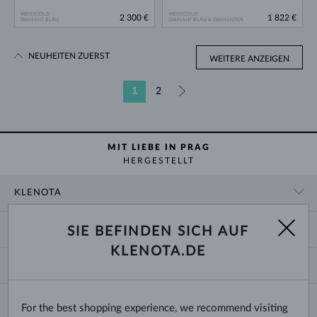
WEISSGOLD
WEISSGOLD
2 300 €
1 822 €
DIAMANT BLAU
DIAMANT BLAU & DIAMANTEN
NEUHEITEN ZUERST
WEITERE ANZEIGEN
1
2
»
MIT LIEBE IN PRAG
HERGESTELLT
KLENOTA
KONTAKTINFORMATIONEN
EINKAUF
SIE BEFINDEN SICH AUF
SHOWROOM
KLENOTA.DE
ZAHLUNG UND VERSAND
ÜBER UNS
SCHMUCK
RÜCKGABE UND UMTAUSCH
PRESSE
RINGGRÖSSEN UND ANPASSUNGEN
REKLAMATION
IMPRESSUM
CHANGE COUNTRY
For the best shopping experience, we recommend visiting
KETTENGRÖSSEN UND -ARTEN
TRAURINGE AUSWÄHLEN
BLOG