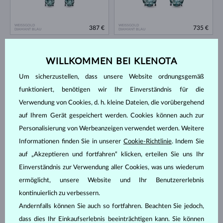
WEISSGOLD
WEISSGOLD
387 €
735 €
DIAMANT BLAU
DIAMANT BLAU
AUF LAGER
AUF LAGER
WILLKOMMEN BEI KLENOTA
Um sicherzustellen, dass unsere Website ordnungsgemäß
funktioniert, benötigen wir Ihr Einverständnis für die
Verwendung von Cookies, d. h. kleine Dateien, die vorübergehend
auf Ihrem Gerät gespeichert werden. Cookies können auch zur
Personalisierung von Werbeanzeigen verwendet werden. Weitere
WEISSGOLD
WEISSGOLD
996 €
692 €
DIAMANT BLAU & DIAMANTEN
DIAMANT BLAU & DIAMANTEN
Informationen finden Sie in unserer
Cookie-Richtlinie
. Indem Sie
AUF LAGER
AUF LAGER
auf „Akzeptieren und fortfahren“ klicken, erteilen Sie uns Ihr
Einverständnis zur Verwendung aller Cookies, was uns wiederum
ermöglicht, unsere Website und Ihr Benutzererlebnis
kontinuierlich zu verbessern.
Andernfalls können Sie auch so fortfahren. Beachten Sie jedoch,
dass dies Ihr Einkaufserlebnis beeinträchtigen kann. Sie können