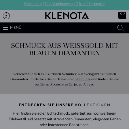
Über uns ->
|
Zum Verlobungsring 7 % auf Eheringe->
MENÜ
SCHMUCK AUS WEISSGOLD MIT B
LAUEN DIAMANTEN
Verlieben Sie sich in luxuriösen Schmuck aus Weißgold mit blauen
Diamanten. Entdecken Sie auch weiteren
Schmuck
und finden Sie die
perfekten Accessoires für jeden Anlass.
ENTDECKEN SIE UNSERE
KOLLEKTIONEN
Hier finden Sie edlen Echtschmuck, gefertigt aus hochwertigem
Edelmetall und besetzt mit strahlenden Diamanten, eleganten Perlen
oder leuchtenden Edelsteinen.