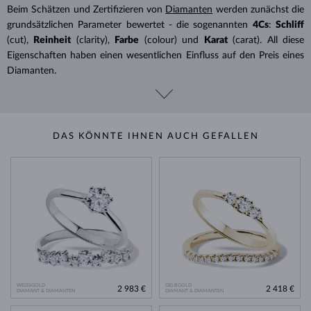
Beim Schätzen und Zertifizieren von
Diamanten
werden zunächst die
grundsätzlichen Parameter bewertet - die sogenannten
4Cs
:
Schliff
(cut),
Reinheit
(clarity),
Farbe
(colour) und
Karat
(carat). All diese
Eigenschaften haben einen wesentlichen Einfluss auf den Preis eines
Diamanten.
DAS KÖNNTE IHNEN AUCH GEFALLEN
WEISSGOLD
GELBGOLD
2 983 €
2 418 €
DIAMANT & DIAMANTEN
DIAMANT & DIAMANTEN