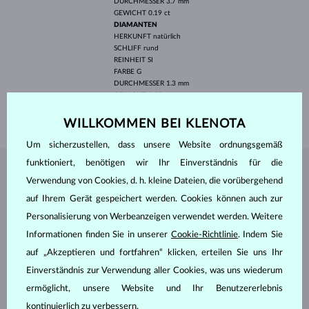
DURCHMESSER
3.7 mm
GEWICHT
0.19 ct
DIAMANTEN
HERKUNFT
natürlich
SCHLIFF
rund
REINHEIT
SI
FARBE
G
DURCHMESSER
1.3 mm
GEWICHT
0.15 ct
GEWICHT
3.4 g
WILLKOMMEN BEI KLENOTA
Um sicherzustellen, dass unsere Website ordnungsgemäß
funktioniert, benötigen wir Ihr Einverständnis für die
SCHMUCK AUS DEM
KLENOTA ATELIER
Verwendung von Cookies, d. h. kleine Dateien, die vorübergehend
auf Ihrem Gerät gespeichert werden. Cookies können auch zur
Personalisierung von Werbeanzeigen verwendet werden. Weitere
Informationen finden Sie in unserer
Cookie-Richtlinie
. Indem Sie
auf „Akzeptieren und fortfahren“ klicken, erteilen Sie uns Ihr
Einverständnis zur Verwendung aller Cookies, was uns wiederum
ermöglicht, unsere Website und Ihr Benutzererlebnis
kontinuierlich zu verbessern.