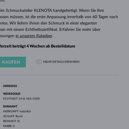
eht.
WEISSGOLD
ROSÉGOLD
WEISSGOLD
DURCHSEHEN
im Schmuckatelier KLENOTA handgefertigt. Wenn Sie Ihre
assen müssen, ist die erste Anpassung innerhalb von 60 Tagen nach
enlos. Wir liefern Ihnen den Schmuck in einer eleganten
 mit einem Echtheitszertifikat. Erfahren Sie mehr über
assungen
in unserem Ratgeber
.
eferzeit beträgt 4 Wochen ab Bestelldatum
KAUFEN
MEHR DETAILS
ERFAHREN
S0005032
WEISSGOLD
ECHTHEIT
14 kt 585/1000
DIAMANT
HERKUNFT
natürlich
SCHLIFF
Rund
REINHEIT
SI
FARBE
G