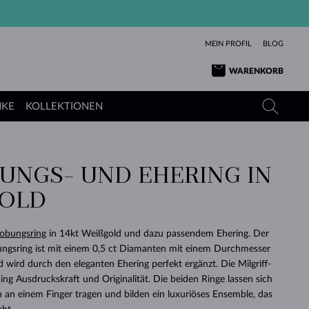
MEIN PROFIL
BLOG
WARENKORB
NKE
KOLLEKTIONEN
UNGS- UND EHERING IN
GELBGOLD
TANSANITE
TURMALINE
SAPHIRE
OLD
ROSÉGOLD
TOPASE
MOLDAVITE
SMARAGDE
TURMALINE
MINERALKETTEN
MOLDAVITE
lobungsring
in 14kt Weißgold und dazu passendem Ehering. Der
ARMBÄNDER
KOLLEKTIONEN
SCHENKEN
RICHTIGEN
ANGEBOT
KLENOTA
SIMPLEN
PERLEN
SCHÖN
LIEBE
bungsring ist mit einem 0,5 ct Diamanten mit einem Durchmesser
MOLDAVITE
PERLEN ANHÄNGER
MINERALIEN
wird durch den eleganten Ehering perfekt ergänzt. Die Milgriff-
BABY-OHRRINGE
WEISSGOLD
HOCHZEITSSCHMUCK
DINGE
ing Ausdruckskraft und Originalität. Die beiden Ringe lassen sich
n einem Finger tragen und bilden ein luxuriöses Ensemble, das
HOCHZEITSOHRRINGE
GELBGOLD
GELBGOLD
DURCHSEHEN
DURCHSEHEN
DURCHSEHEN
DURCHSEHEN
DURCHSEHEN
DURCHSEHEN
DURCHSEHEN
DURCHSEHEN
DURCHSEHEN