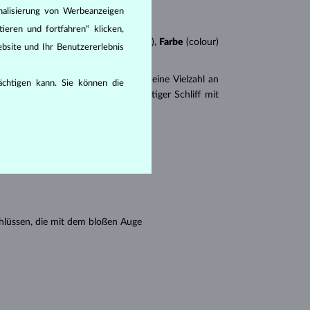
nalisierung von Werbeanzeigen
ieren und fortfahren“ klicken,
n
4Cs
:
Schliff
(cut),
Reinheit
(clarity),
Farbe
(colour)
bsite und Ihr Benutzererlebnis
er
Brillantschliff
. Es gibt aber auch eine Vielzahl an
rächtigen kann. Sie können die
r Princess (ein drei- oder vierseitiger Schliff mit
en seine Reinheit:
hlüssen, die mit dem bloßen Auge