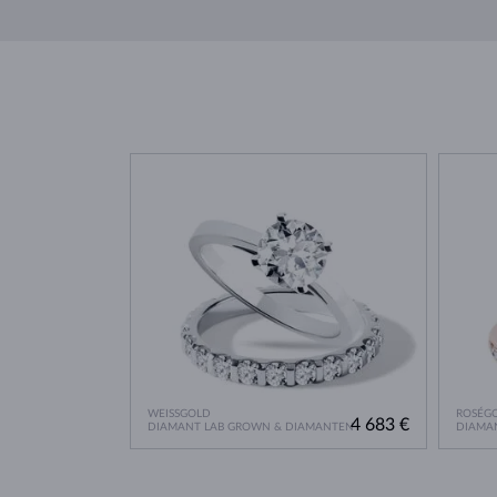
WEISSGOLD
ROSÉG
4 683 €
DIAMANT LAB GROWN & DIAMANTEN
DIAMA