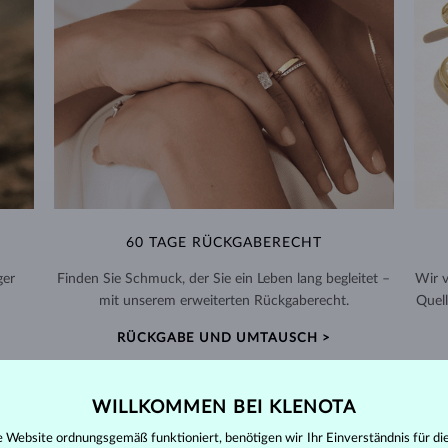
60 TAGE RÜCKGABERECHT
ger
Finden Sie Schmuck, der Sie ein Leben lang begleitet –
Wir 
mit unserem erweiterten Rückgaberecht.
Quell
RÜCKGABE UND UMTAUSCH >
WILLKOMMEN BEI KLENOTA
e Website ordnungsgemäß funktioniert, benötigen wir Ihr Einverständnis für di