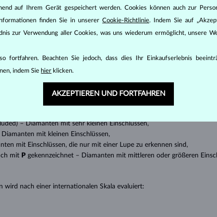
ehend auf Ihrem Gerät gespeichert werden. Cookies können auch zur Perso
DIAMANT
SCHMUCK
nformationen finden Sie in unserer
Cookie-Richtlinie
. Indem Sie auf „Akzept
den zunächst die grundsätzlichen Parameter bewertet - die sogenannte
ändnis zur Verwendung aller Cookies, was uns wiederum ermöglicht, unsere We
inen wesentlichen Einfluss auf den Preis eines Diamanten.
ten seinen strahlenden Glanz. Der beliebteste Schliff ein Rundschliff, d
o fortfahren. Beachten Sie jedoch, dass dies Ihr Einkaufserlebnis beeint
t gebracht werden kann, z.B. Marquise, Baguette, Herz, Tropfen, Oval ode
nen, indem Sie
hier
klicken.
ingen
).
nannter “Einschlüsse” oder innerer Unreinheiten eines Diamanten bestimm
AKZEPTIEREN UND FORTFAHREN
transparente Diamanten ohne Einschlüsse,
ncluded) – Diamanten mit sehr kleinen Einschlüssen,
 – Diamanten mit kleinen Einschlüssen,
anten mit Einschlüssen, die nur mit einer Lupe zu erkennen sind,
uch mit
P
gekennzeichnet – Diamanten mit mittleren oder größeren Einsc
 wird nach einer internationalen Skala evaluiert: