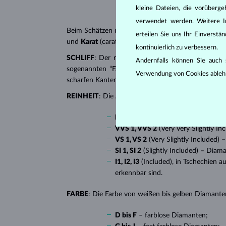
kleine Dateien, die vorüberg
verwendet werden. Weitere I
Beim Schätzen und Zertifizieren von
Diamanten
wer
erteilen Sie uns Ihr Einverst
und
Karat
(carat). All diese Eigenschaften haben e
kontinuierlich zu verbessern.
SCHLIFF
: Der richtige Schliff verleiht dem Diaman
Andernfalls können Sie auch s
sogenannten “Fantasieschliffen”, in die ein Diaman
Verwendung von Cookies ableh
scharfen Kanten, besonders beliebt bei
Verlobungsr
REINHEIT
: Die Anzahl, Größe und Verteilung soge
IF
(Internally Flawless) – absolut 
VVS 1, VVS 2
(Very Very Slightly I
VS 1, VS 2
(Very Slightly Included)
SI 1, SI 2
(Slightly Included) – Diam
I1, I2, I3
(Included), in Tschechien a
erkennbar sind.
FARBE
: Die Farbe von weißen bis gelben Diamanten
D bis F
– farblose Diamanten;