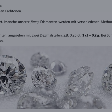
n;
nen Farbtönen.
fancy
et. Manche unserer
Diamanten werden mit verschiedenen Methode
nten, angegeben mit zwei Dezimalstellen, z.B. 0,25 ct.
1 ct = 0,2 g
. Bei S
an.