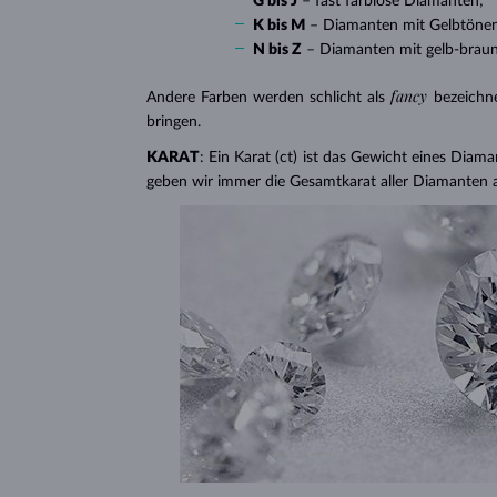
G bis J
– fast farblose Diamanten;
K bis M
– Diamanten mit Gelbtöne
N bis Z
– Diamanten mit gelb-brau
fancy
Andere Farben werden schlicht als
bezeichn
bringen.
KARAT
: Ein Karat (ct) ist das Gewicht eines Diama
geben wir immer die Gesamtkarat aller Diamanten 