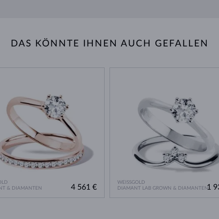
DAS KÖNNTE IHNEN AUCH GEFALLEN
OLD
WEISSGOLD
4 561 €
1 9
NT & DIAMANTEN
DIAMANT LAB GROWN & DIAMANTEN