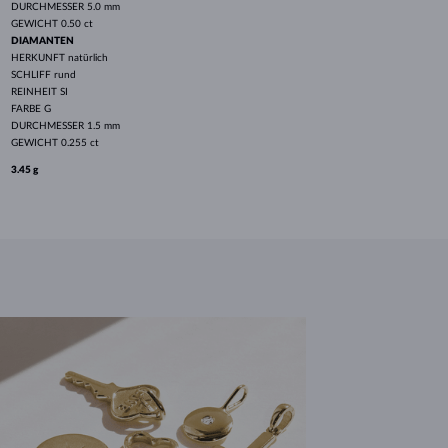
DURCHMESSER
5.0 mm
GEWICHT
0.50 ct
DIAMANTEN
HERKUNFT
natürlich
SCHLIFF
rund
REINHEIT
SI
FARBE
G
DURCHMESSER
1.5 mm
GEWICHT
0.255 ct
3.45 g