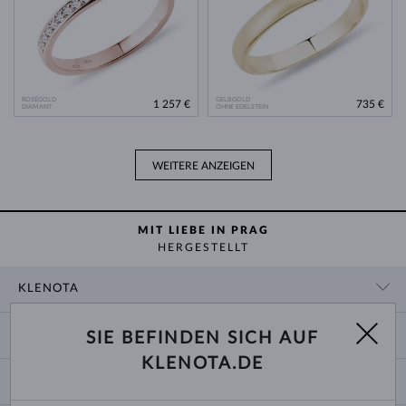
ROSÉGOLD
GELBGOLD
1 257 €
735 €
DIAMANT
OHNE EDELSTEIN
WEITERE ANZEIGEN
MIT LIEBE IN PRAG
HERGESTELLT
KLENOTA
KONTAKTINFORMATIONEN
EINKAUF
SIE BEFINDEN SICH AUF
SHOWROOM
KLENOTA.DE
ZAHLUNG UND VERSAND
ÜBER UNS
SCHMUCK
RÜCKGABE UND UMTAUSCH
PRESSE