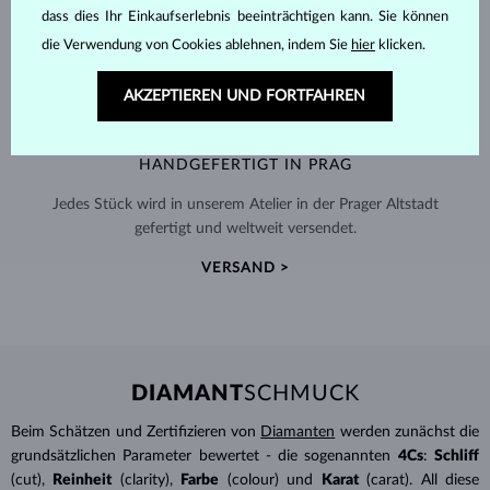
dass dies Ihr Einkaufserlebnis beeinträchtigen kann. Sie können
die Verwendung von Cookies ablehnen, indem Sie
hier
klicken.
AKZEPTIEREN UND FORTFAHREN
HANDGEFERTIGT IN PRAG
Jedes Stück wird in unserem Atelier in der Prager Altstadt
gefertigt und weltweit versendet.
VERSAND >
DIAMANT
SCHMUCK
Beim Schätzen und Zertifizieren von
Diamanten
werden zunächst die
grundsätzlichen Parameter bewertet - die sogenannten
4Cs
:
Schliff
(cut),
Reinheit
(clarity),
Farbe
(colour) und
Karat
(carat). All diese