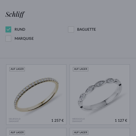
Schliff
RUND
BAGUETTE
MARQUISE
AUF LAGER
AUF LAGER
GELBGOLD
WEISSGOLD
1 257 €
1 127 €
DIAMANT
DIAMANT
AUF LAGER
AUF LAGER