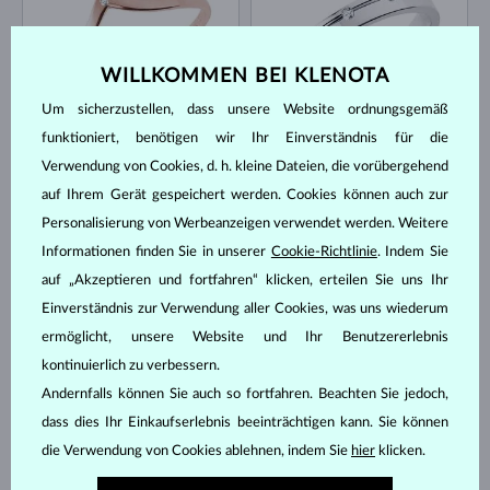
WILLKOMMEN BEI KLENOTA
Um sicherzustellen, dass unsere Website ordnungsgemäß
ROSÉGOLD
WEISSGOLD
funktioniert, benötigen wir Ihr Einverständnis für die
474 €
1 127 €
DIAMANT
DIAMANT
Verwendung von Cookies, d. h. kleine Dateien, die vorübergehend
AUF LAGER
AUF LAGER
auf Ihrem Gerät gespeichert werden. Cookies können auch zur
Personalisierung von Werbeanzeigen verwendet werden. Weitere
Informationen finden Sie in unserer
Cookie-Richtlinie
. Indem Sie
auf „Akzeptieren und fortfahren“ klicken, erteilen Sie uns Ihr
Einverständnis zur Verwendung aller Cookies, was uns wiederum
ermöglicht, unsere Website und Ihr Benutzererlebnis
kontinuierlich zu verbessern.
WEISSGOLD
GELBGOLD
1 083 €
953 €
DIAMANT
DIAMANT
Andernfalls können Sie auch so fortfahren. Beachten Sie jedoch,
AUF LAGER
dass dies Ihr Einkaufserlebnis beeinträchtigen kann. Sie können
die Verwendung von Cookies ablehnen, indem Sie
hier
klicken.