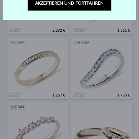
AKZEPTIEREN UND FORTFAHREN
GELBGOLD
WEISSGOLD
2 292 €
1 561 €
DIAMANT
DIAMANT
AUF LAGER
AUF LAGER
GELBGOLD
WEISSGOLD
1 257 €
1 735 €
DIAMANT
DIAMANT
AUF LAGER