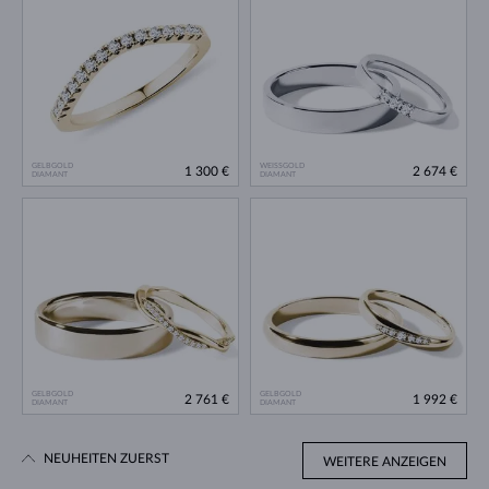
GELBGOLD
WEISSGOLD
1 300 €
2 674 €
DIAMANT
DIAMANT
GELBGOLD
GELBGOLD
2 761 €
1 992 €
DIAMANT
DIAMANT
NEUHEITEN ZUERST
WEITERE ANZEIGEN