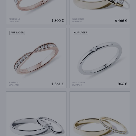
ROSÉGOLD
GELBGOLD
1 300 €
6 466 €
DIAMANT
DIAMANT
AUF LAGER
AUF LAGER
ROSÉGOLD
WEISSGOLD
1 561 €
866 €
DIAMANT
DIAMANT