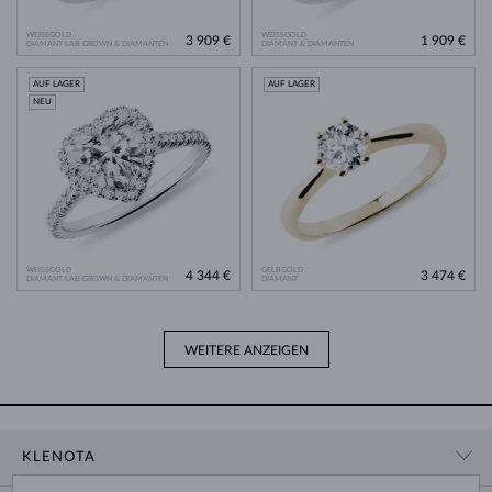
WEISSGOLD
WEISSGOLD
3 909 €
1 909 €
DIAMANT LAB GROWN & DIAMANTEN
DIAMANT & DIAMANTEN
AUF LAGER
AUF LAGER
NEU
WEISSGOLD
GELBGOLD
4 344 €
3 474 €
DIAMANT LAB GROWN & DIAMANTEN
DIAMANT
WEITERE ANZEIGEN
KLENOTA