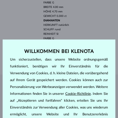
FARBE
G
BREITE
4.00 mm
HÖHE
4.70 mm
GEWICHT
0.300 ct
DIAMANTEN
HERKUNFT
natürlich
SCHLIFF
rund
REINHEIT
SI
FARBE
G
DURCHMESSER
1.3 mm
GEWICHT
0.120 ct
WILLKOMMEN BEI KLENOTA
BREITE
1.70 mm
Um sicherzustellen, dass unsere Website ordnungsgemäß
GEWICHT
2.75 g
funktioniert, benötigen wir Ihr Einverständnis für die
Verwendung von Cookies, d. h. kleine Dateien, die vorübergehend
auf Ihrem Gerät gespeichert werden. Cookies können auch zur
SCHMUCK AUS DEM
KLENOTA ATELIER
Personalisierung von Werbeanzeigen verwendet werden. Weitere
Informationen finden Sie in unserer
Cookie-Richtlinie
. Indem Sie
auf „Akzeptieren und fortfahren“ klicken, erteilen Sie uns Ihr
Einverständnis zur Verwendung aller Cookies, was uns wiederum
ermöglicht, unsere Website und Ihr Benutzererlebnis