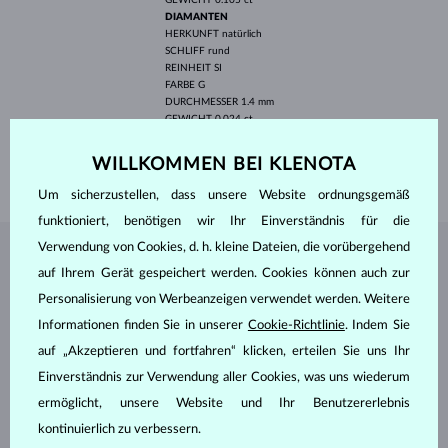
DIAMANTEN
HERKUNFT
natürlich
SCHLIFF
rund
REINHEIT
SI
FARBE
G
DURCHMESSER
1.4 mm
GEWICHT
0.024 ct
BREITE
1.55 mm
WILLKOMMEN BEI KLENOTA
GEWICHT
1.60 g
Um sicherzustellen, dass unsere Website ordnungsgemäß
funktioniert, benötigen wir Ihr Einverständnis für die
Verwendung von Cookies, d. h. kleine Dateien, die vorübergehend
SCHMUCK AUS DEM
KLENOTA ATELIER
auf Ihrem Gerät gespeichert werden. Cookies können auch zur
Personalisierung von Werbeanzeigen verwendet werden. Weitere
Informationen finden Sie in unserer
Cookie-Richtlinie
. Indem Sie
auf „Akzeptieren und fortfahren“ klicken, erteilen Sie uns Ihr
Einverständnis zur Verwendung aller Cookies, was uns wiederum
ermöglicht, unsere Website und Ihr Benutzererlebnis
kontinuierlich zu verbessern.