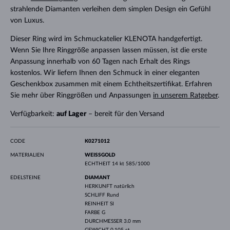
strahlende Diamanten verleihen dem simplen Design ein Gefühl
von Luxus.
Dieser Ring wird im Schmuckatelier KLENOTA handgefertigt.
Wenn Sie Ihre Ringgröße anpassen lassen müssen, ist die erste
Anpassung innerhalb von 60 Tagen nach Erhalt des Rings
kostenlos. Wir liefern Ihnen den Schmuck in einer eleganten
Geschenkbox zusammen mit einem Echtheitszertifikat. Erfahren
Sie mehr über Ringgrößen und Anpassungen
in unserem Ratgeber
.
Verfügbarkeit:
auf Lager
– bereit für den Versand
CODE
K0271012
MATERIALIEN
WEISSGOLD
ECHTHEIT
14 kt 585/1000
EDELSTEINE
DIAMANT
HERKUNFT
natürlich
SCHLIFF
Rund
REINHEIT
SI
FARBE
G
DURCHMESSER
3.0 mm
GEWICHT
0.105 ct