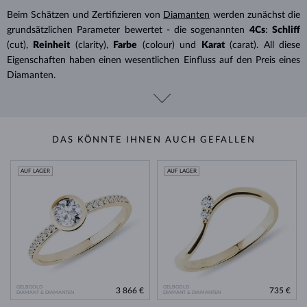
Beim Schätzen und Zertifizieren von
Diamanten
werden zunächst die
grundsätzlichen Parameter bewertet - die sogenannten
4Cs
:
Schliff
(cut),
Reinheit
(clarity),
Farbe
(colour) und
Karat
(carat). All diese
Eigenschaften haben einen wesentlichen Einfluss auf den Preis eines
Diamanten.
DAS KÖNNTE IHNEN AUCH GEFALLEN
AUF LAGER
AUF LAGER
GELBGOLD
GELBGOLD
3 866 €
735 €
DIAMANT & DIAMANTEN
DIAMANT & DIAMANTEN