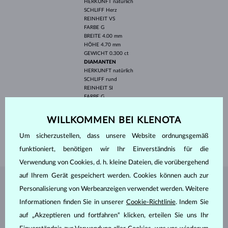
HERKUNFT
natürlich
SCHLIFF
Herz
REINHEIT
VS
FARBE
G
BREITE
4.00 mm
HÖHE
4.70 mm
GEWICHT
0.300 ct
DIAMANTEN
HERKUNFT
natürlich
SCHLIFF
rund
REINHEIT
SI
FARBE
G
DURCHMESSER
1.3 mm
GEWICHT
0.120 ct
WILLKOMMEN BEI KLENOTA
BREITE
2.00 mm
Um sicherzustellen, dass unsere Website ordnungsgemäß
GEWICHT
2.40 g
funktioniert, benötigen wir Ihr Einverständnis für die
Verwendung von Cookies, d. h. kleine Dateien, die vorübergehend
auf Ihrem Gerät gespeichert werden. Cookies können auch zur
SCHMUCK AUS DEM
KLENOTA ATELIER
Personalisierung von Werbeanzeigen verwendet werden. Weitere
Informationen finden Sie in unserer
Cookie-Richtlinie
. Indem Sie
auf „Akzeptieren und fortfahren“ klicken, erteilen Sie uns Ihr