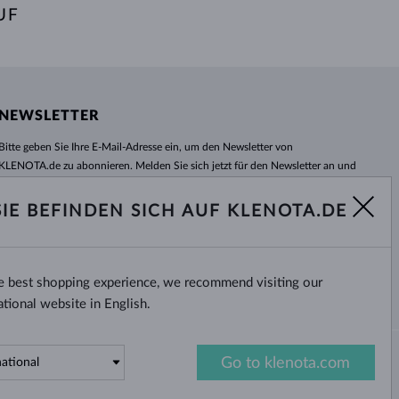
UF
NEWSLETTER
Bitte geben Sie Ihre E-Mail-Adresse ein, um den Newsletter von
KLENOTA.de zu abonnieren. Melden Sie sich jetzt für den Newsletter an und
bleiben Sie auch in Zukunft informiert. So verpassen Sie keine Neuheit und
kein Sonderangebot mehr!
SIE BEFINDEN SICH AUF KLENOTA.DE
ABONNIEREN
he best shopping experience, we recommend visiting our
Ja, ich möchte interessante
Neuigkeiten per E-Mail erhalten.
ational website in English.
Go to klenota.com