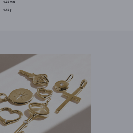
1.75 mm
1.55 g