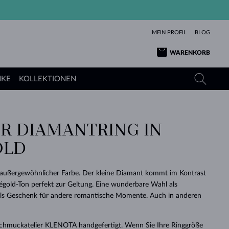
MEIN PROFIL
BLOG
WARENKORB
NKE
KOLLEKTIONEN
R DIAMANTRING IN
GELBGOLD
TANSANITE
TURMALINE
SAPHIRE
OLD
ROSÉGOLD
TOPASE
MOLDAVITE
SMARAGDE
TURMALINE
MINERALKETTEN
MOLDAVITE
n außergewöhnlicher Farbe. Der kleine Diamant kommt im Kontrast
ARMBÄNDER
KOLLEKTIONEN
SCHENKEN
RICHTIGEN
ANGEBOT
KLENOTA
SIMPLEN
PERLEN
SCHÖN
LIEBE
old-Ton perfekt zur Geltung. Eine wunderbare Wahl als
MOLDAVITE
PERLEN ANHÄNGER
MINERALIEN
ls Geschenk für andere romantische Momente. Auch in anderen
BABY-OHRRINGE
WEISSGOLD
HOCHZEITSSCHMUCK
DINGE
HOCHZEITSOHRRINGE
GELBGOLD
GELBGOLD
DURCHSEHEN
DURCHSEHEN
DURCHSEHEN
DURCHSEHEN
DURCHSEHEN
DURCHSEHEN
DURCHSEHEN
DURCHSEHEN
DURCHSEHEN
Schmuckatelier KLENOTA handgefertigt. Wenn Sie Ihre Ringgröße