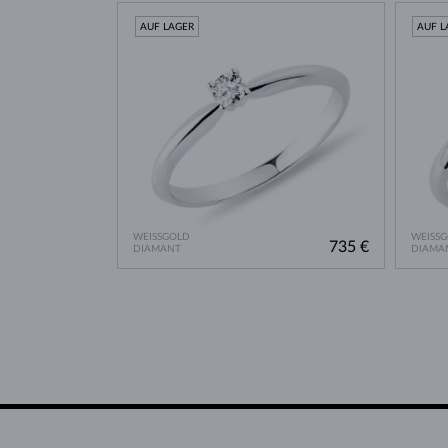
AUF LAGER
AUF L
WEISSGOLD
WEISS
735 €
DIAMANT
DIAMA