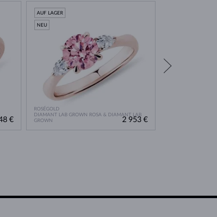
AUF LAGER
AUF LAGER
NEU
ROSÉGOLD
DIAMANT LAB GROWN ROSA & DIAMANT LAB
ROSÉGOLD
48 €
2 953 €
GROWN
DIAMANT