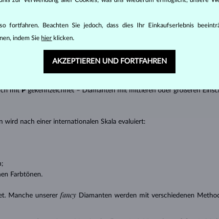
ändnis zur Verwendung aller Cookies, was uns wiederum ermöglicht, unsere We
t gebracht werden kann, z.B. Marquise, Baguette, Herz, Tropfen, Oval ode
ingen
).
o fortfahren. Beachten Sie jedoch, dass dies Ihr Einkaufserlebnis beeint
nannter “Einschlüsse” oder innerer Unreinheiten eines Diamanten bestimm
nen, indem Sie
hier
klicken.
transparente Diamanten ohne Einschlüsse,
ncluded) – Diamanten mit sehr kleinen Einschlüssen,
AKZEPTIEREN UND FORTFAHREN
 – Diamanten mit kleinen Einschlüssen,
anten mit Einschlüssen, die nur mit einer Lupe zu erkennen sind,
uch mit
P
gekennzeichnet – Diamanten mit mittleren oder größeren Einsc
 wird nach einer internationalen Skala evaluiert:
n;
nen Farbtönen.
fancy
et. Manche unserer
Diamanten werden mit verschiedenen Methode