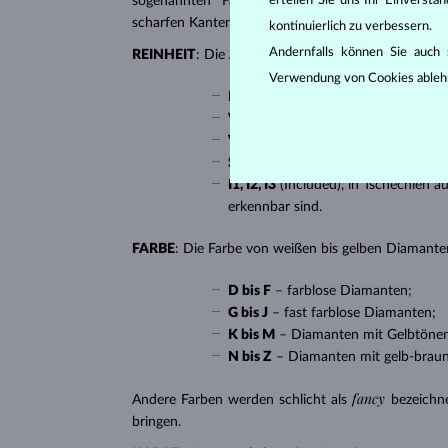
erteilen Sie uns Ihr Einverst
sogenannten “Fantasieschliffen”, in die ein Diaman
scharfen Kanten, besonders beliebt bei
Verlobungsr
kontinuierlich zu verbessern.
Andernfalls können Sie auch s
REINHEIT
: Die Anzahl, Größe und Verteilung soge
Verwendung von Cookies ableh
IF
(Internally Flawless) – absolut 
VVS 1, VVS 2
(Very Very Slightly I
VS 1, VS 2
(Very Slightly Included)
SI 1, SI 2
(Slightly Included) – Diam
I1, I2, I3
(Included), in Tschechien a
erkennbar sind.
FARBE
: Die Farbe von weißen bis gelben Diamanten
D bis F
– farblose Diamanten;
G bis J
– fast farblose Diamanten;
K bis M
– Diamanten mit Gelbtöne
N bis Z
– Diamanten mit gelb-brau
fancy
Andere Farben werden schlicht als
bezeichn
bringen.