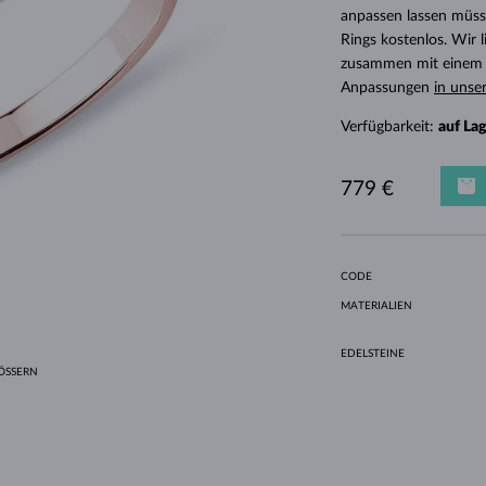
HALO-DESIGN
ORIGINELLE SETS
AMETHYSTE
EINZELOHRRINGE
EDELSTEINE
SÜSSWASSERPERLEN
LÜNETTENFASSUNG
FÜR DIE MUTTER
WEISSGOLD
MORGANITE
TOPASE
RUBINE
GESCHENKIDEEN
anpassen lassen müsse
Rings kostenlos. Wir
GELBGOLD
MAGNETISCHE HALSKETTEN
ROSÉGOLD
zusammen mit einem E
ROSÉGOLD
GRAVIERBARER SCHMUCK
Anpassungen
in unse
LETNÍ VRSTVENÍ
Verfügbarkeit:
auf La
779 €
CODE
MATERIALIEN
EDELSTEINE
SSERN