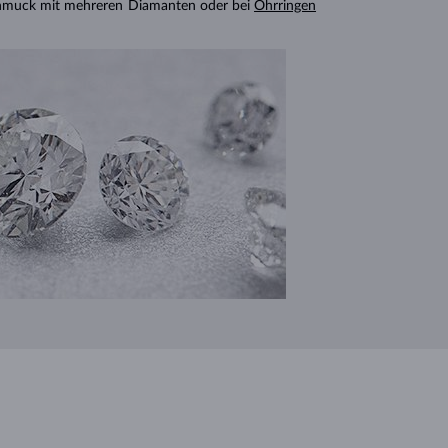
chmuck mit mehreren Diamanten oder bei
Ohrringen