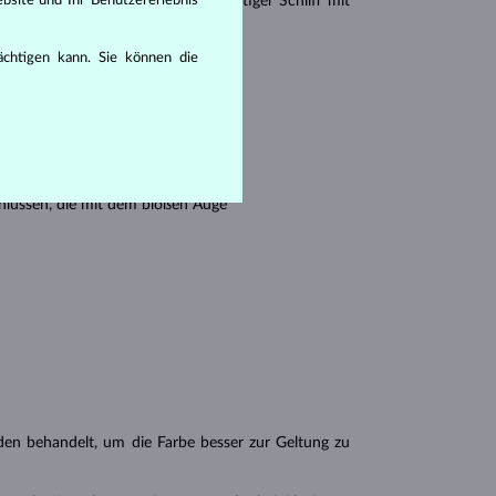
bsite und Ihr Benutzererlebnis
r Princess (ein drei- oder vierseitiger Schliff mit
rächtigen kann. Sie können die
en seine Reinheit:
hlüssen, die mit dem bloßen Auge
n behandelt, um die Farbe besser zur Geltung zu