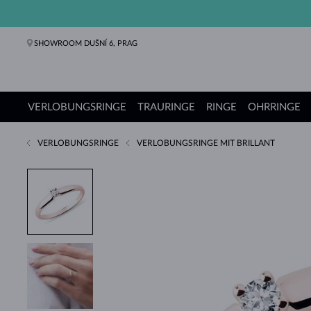
SHOWROOM DUŠNÍ 6, PRAG
VERLOBUNGSRINGE
TRAURINGE
RINGE
OHRRINGE
VERLOBUNGSRINGE
VERLOBUNGSRINGE MIT BRILLANT
Verlobungsringe
Trauringe
Ringe
Ohrringe
Ketten
Armbänder
Perlen
Schmuck
Geschenke
KLENOTA Kollektionen