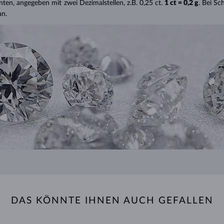
nten, angegeben mit zwei Dezimalstellen, z.B. 0,25 ct.
1 ct = 0,2 g
. Bei S
an.
DAS KÖNNTE IHNEN AUCH GEFALLEN