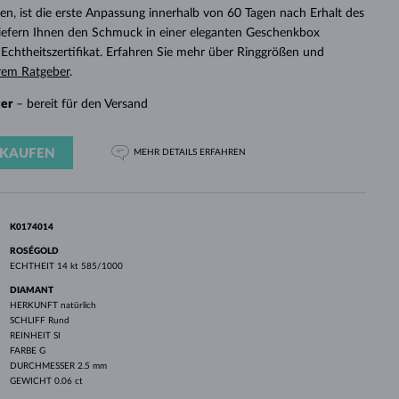
WEISSGOLD
ROSÉGOLD
WEISSGOLD
n, ist die erste Anpassung innerhalb von 60 Tagen nach Erhalt des
DURCHSEHEN
 liefern Ihnen den Schmuck in einer eleganten Geschenkbox
chtheitszertifikat. Erfahren Sie mehr über Ringgrößen und
rem Ratgeber
.
ger
– bereit für den Versand
KAUFEN
MEHR DETAILS
ERFAHREN
K0174014
ROSÉGOLD
ECHTHEIT
14 kt 585/1000
DIAMANT
HERKUNFT
natürlich
SCHLIFF
Rund
REINHEIT
SI
FARBE
G
DURCHMESSER
2.5 mm
GEWICHT
0.06 ct