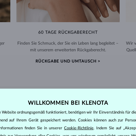
60 TAGE RÜCKGABERECHT
ger
Finden Sie Schmuck, der Sie ein Leben lang begleitet –
Wir 
mit unserem erweiterten Rückgaberecht.
Quell
RÜCKGABE UND UMTAUSCH >
DIAMANT
SCHMUCK
WILLKOMMEN BEI KLENOTA
e Website ordnungsgemäß funktioniert, benötigen wir Ihr Einverständnis für di
den zunächst die grundsätzlichen Parameter bewertet - die sogenannte
inen wesentlichen Einfluss auf den Preis eines Diamanten.
ehend auf Ihrem Gerät gespeichert werden. Cookies können auch zur Perso
nformationen finden Sie in unserer
Cookie-Richtlinie
. Indem Sie auf „Akzept
ten seinen strahlenden Glanz. Der beliebteste Schliff ein Rundschliff, d