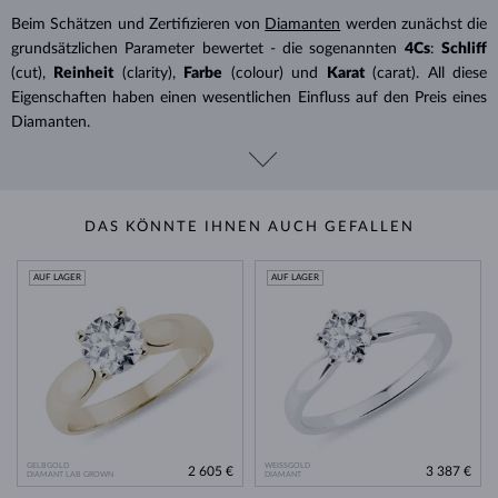
Beim Schätzen und Zertifizieren von
Diamanten
werden zunächst die
grundsätzlichen Parameter bewertet - die sogenannten
4Cs
:
Schliff
(cut),
Reinheit
(clarity),
Farbe
(colour) und
Karat
(carat). All diese
Eigenschaften haben einen wesentlichen Einfluss auf den Preis eines
Diamanten.
DAS KÖNNTE IHNEN AUCH GEFALLEN
AUF LAGER
AUF LAGER
GELBGOLD
WEISSGOLD
2 605 €
3 387 €
DIAMANT LAB GROWN
DIAMANT