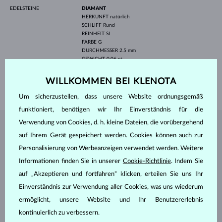
EDELSTEINE
DIAMANT
HERKUNFT
natürlich
SCHLIFF
Rund
REINHEIT
SI
FARBE
G
DURCHMESSER
2.5 mm
GEWICHT
0.06 ct
BREITE
1.85 mm
WILLKOMMEN BEI KLENOTA
GEWICHT
2.45 g
Um sicherzustellen, dass unsere Website ordnungsgemäß
funktioniert, benötigen wir Ihr Einverständnis für die
Verwendung von Cookies, d. h. kleine Dateien, die vorübergehend
SCHMUCK AUS DEM
KLENOTA ATELIER
auf Ihrem Gerät gespeichert werden. Cookies können auch zur
Personalisierung von Werbeanzeigen verwendet werden. Weitere
Informationen finden Sie in unserer
Cookie-Richtlinie
. Indem Sie
auf „Akzeptieren und fortfahren“ klicken, erteilen Sie uns Ihr
Einverständnis zur Verwendung aller Cookies, was uns wiederum
ermöglicht, unsere Website und Ihr Benutzererlebnis
kontinuierlich zu verbessern.