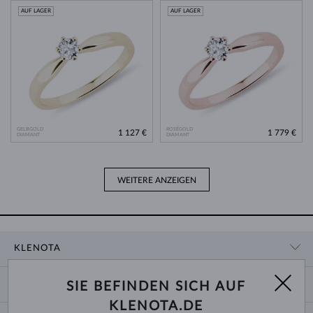
AUF LAGER
AUF LAGER
GELBGOLD
ROSÉGOLD
1 127 €
1 779 €
DIAMANT
DIAMANT
WEITERE ANZEIGEN
KLENOTA
KONTAKTINFORMATIONEN
EINKAUF
SIE BEFINDEN SICH AUF
SHOWROOM
KLENOTA.DE
ZAHLUNG UND VERSAND
ÜBER UNS