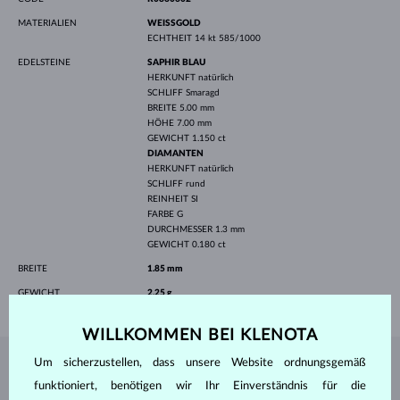
MATERIALIEN
WEISSGOLD
ECHTHEIT
14 kt 585/1000
EDELSTEINE
SAPHIR BLAU
HERKUNFT
natürlich
SCHLIFF
Smaragd
BREITE
5.00 mm
HÖHE
7.00 mm
GEWICHT
1.150 ct
DIAMANTEN
HERKUNFT
natürlich
SCHLIFF
rund
REINHEIT
SI
FARBE
G
DURCHMESSER
1.3 mm
GEWICHT
0.180 ct
BREITE
1.85 mm
GEWICHT
2.25 g
WILLKOMMEN BEI KLENOTA
Um sicherzustellen, dass unsere Website ordnungsgemäß
SCHMUCK AUS DEM
KLENOTA ATELIER
funktioniert, benötigen wir Ihr Einverständnis für die