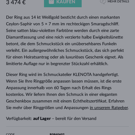
KAUFEN
3 474 €
MEHR DETAILS
Der Ring aus 14 kt Weißgold besticht durch einen markanten
Ceylon-Saphir von 5 × 7 mm im rechteckigen Smaragdschliff.
Seine satten blau-violetten Farbtöne werden durch eine zarte
Diamantfassung und eine reich verzierte halbe Ewigkeitslünette
betont, die dem Schmuckstück ein unübersehbares Funkeln
verleiht. Ein außergewöhnliches Schmuckstück, das sich perfekt
für einen Heiratsantrag oder als luxuriöses Geschenk eignet. Als
limitierte Auflage nur in begrenzter Stückzahl erhältlich.
Dieser Ring wird im Schmuckatelier KLENOTA handgefertigt.
Wenn Sie Ihre Ringgröße anpassen lassen müssen, ist die erste
Anpassung innerhalb von 60 Tagen nach Erhalt des Rings
kostenlos. Wir liefern Ihnen den Schmuck in einer eleganten
Geschenkbox zusammen mit einem Echtheitszertifikat. Erfahren
Sie mehr über Ringgrößen und Anpassungen
in unserem Ratgeber
.
Verfügbarkeit:
auf Lager
– bereit für den Versand
CODE
R0860602