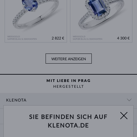
WEISSGOLD
WEISSGOLD
2 822 €
4 300 €
SAPHIR BLAU & DIAMANTEN
SAPHIR BLAU & DIAMANTEN
WEITERE ANZEIGEN
MIT LIEBE IN PRAG
HERGESTELLT
KLENOTA
KONTAKTINFORMATIONEN
EINKAUF
SIE BEFINDEN SICH AUF
SHOWROOM
KLENOTA.DE
ZAHLUNG UND VERSAND
ÜBER UNS
SCHMUCK
RÜCKGABE UND UMTAUSCH
PRESSE