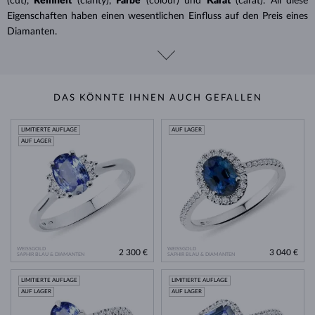
(cut),
Reinheit
(clarity),
Farbe
(colour) und
Karat
(carat). All diese
Eigenschaften haben einen wesentlichen Einfluss auf den Preis eines
Diamanten.
DAS KÖNNTE IHNEN AUCH GEFALLEN
LIMITIERTE AUFLAGE
AUF LAGER
AUF LAGER
WEISSGOLD
WEISSGOLD
2 300 €
3 040 €
SAPHIR BLAU & DIAMANTEN
SAPHIR BLAU & DIAMANTEN
LIMITIERTE AUFLAGE
LIMITIERTE AUFLAGE
AUF LAGER
AUF LAGER