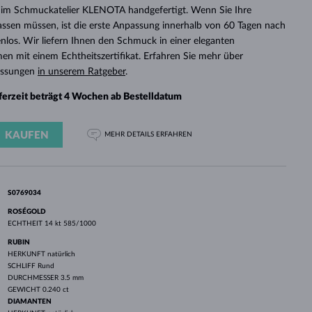
WEISSGOLD
ROSÉGOLD
WEISSGOLD
im Schmuckatelier KLENOTA handgefertigt. Wenn Sie Ihre
DURCHSEHEN
assen müssen, ist die erste Anpassung innerhalb von 60 Tagen nach
enlos. Wir liefern Ihnen den Schmuck in einer eleganten
 mit einem Echtheitszertifikat. Erfahren Sie mehr über
assungen
in unserem Ratgeber
.
eferzeit beträgt 4 Wochen ab Bestelldatum
KAUFEN
MEHR DETAILS
ERFAHREN
S0769034
ROSÉGOLD
ECHTHEIT
14 kt 585/1000
RUBIN
HERKUNFT
natürlich
SCHLIFF
Rund
DURCHMESSER
3.5 mm
GEWICHT
0.240 ct
DIAMANTEN