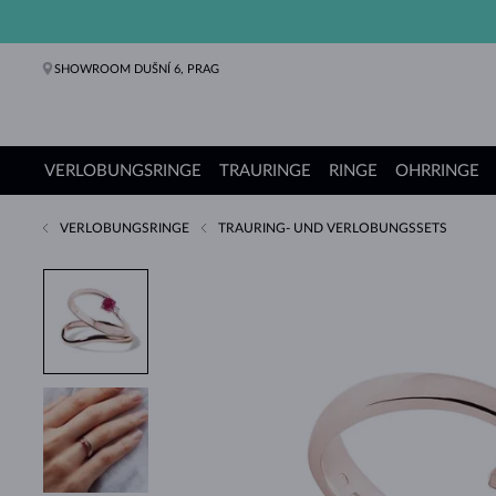
SHOWROOM DUŠNÍ 6, PRAG
VERLOBUNGSRINGE
TRAURINGE
RINGE
OHRRINGE
VERLOBUNGSRINGE
TRAURING- UND VERLOBUNGSSETS
Verlobungsringe
Trauringe
Ringe
Ohrringe
Ketten
Armbänder
Perlen
Schmuck
Geschenke
KLENOTA Kollektionen