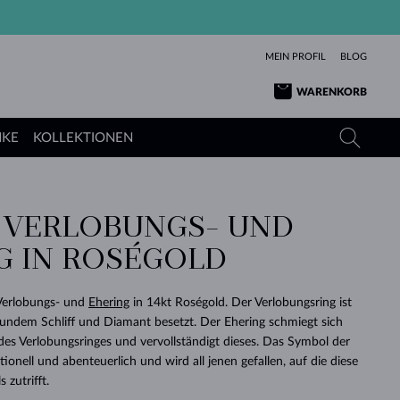
MEIN PROFIL
BLOG
WARENKORB
NKE
KOLLEKTIONEN
 VERLOBUNGS- UND
GELBGOLD
TANSANITE
TURMALINE
SAPHIRE
G IN ROSÉGOLD
ROSÉGOLD
TOPASE
MOLDAVITE
SMARAGDE
TURMALINE
MINERALKETTEN
MOLDAVITE
 Verlobungs- und
Ehering
in 14kt Roségold. Der Verlobungsring ist
ARMBÄNDER
KOLLEKTIONEN
SCHENKEN
RICHTIGEN
ANGEBOT
KLENOTA
SIMPLEN
PERLEN
SCHÖN
LIEBE
rundem Schliff und Diamant besetzt. Der Ehering schmiegt sich
MOLDAVITE
PERLEN ANHÄNGER
MINERALIEN
es Verlobungsringes und vervollständigt dieses. Das Symbol der
BABY-OHRRINGE
WEISSGOLD
HOCHZEITSSCHMUCK
DINGE
onell und abenteuerlich und wird all jenen gefallen, auf die diese
 zutrifft.
HOCHZEITSOHRRINGE
GELBGOLD
GELBGOLD
DURCHSEHEN
DURCHSEHEN
DURCHSEHEN
DURCHSEHEN
DURCHSEHEN
DURCHSEHEN
DURCHSEHEN
DURCHSEHEN
DURCHSEHEN