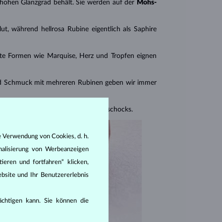
n hohen Glanzgrad behält. Sie werden auf der
Mohs-
ut, während hellrosa Rubine eigentlich als Saphire
ante Formen wie Marquise, Herz und Tropfen eignen
 Schmuck mit mehreren Rubinen geben wir immer
en Stein vor Druck- und Temperaturschocks.
e Verwendung von Cookies, d. h.
nalisierung von Werbeanzeigen
ieren und fortfahren“ klicken,
bsite und Ihr Benutzererlebnis
rächtigen kann. Sie können die