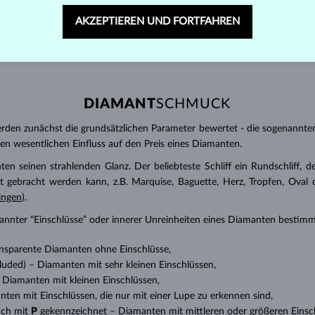
AKZEPTIEREN UND FORTFAHREN
DIAMANT
SCHMUCK
den zunächst die grundsätzlichen Parameter bewertet - die sogenannte
inen wesentlichen Einfluss auf den Preis eines Diamanten.
ten seinen strahlenden Glanz. Der beliebteste Schliff ein Rundschliff, d
t gebracht werden kann, z.B. Marquise, Baguette, Herz, Tropfen, Oval ode
ingen
).
nannter “Einschlüsse” oder innerer Unreinheiten eines Diamanten bestimm
transparente Diamanten ohne Einschlüsse,
ncluded) – Diamanten mit sehr kleinen Einschlüssen,
 – Diamanten mit kleinen Einschlüssen,
anten mit Einschlüssen, die nur mit einer Lupe zu erkennen sind,
uch mit
P
gekennzeichnet – Diamanten mit mittleren oder größeren Einsc