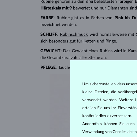
Rubine
gehören zu den drei beliebtesten farbigen E
Härteskala mit 9
bewertet und nur Diamanten sind h
FARBE
: Rubine gibt es in Farben von
Pink bis D
bezeichnet werden.
SCHLIFF
:
Rubinschmuck
wird normalerweise mit S
sich besonders gut für
Ketten
und
Ringe
.
GEWICHT
: Das Gewicht eines Rubins wird in Karat
die Gesamtkaratzahl aller Steine ​​an.
PFLEGE
: Tauchen Sie Rubinschmuck in warmes Seif
Um sicherzustellen, dass unser
kleine Dateien, die vorüberg
verwendet werden. Weitere I
erteilen Sie uns Ihr Einverst
kontinuierlich zu verbessern.
Andernfalls können Sie auch s
Verwendung von Cookies ableh