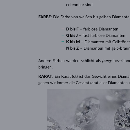
erkennbar sind.
FARBE
: Die Farbe von weißen bis gelben Diamanten
D bis F
– farblose Diamanten;
G bis J
– fast farblose Diamanten;
K bis M
– Diamanten mit Gelbtöne
N bis Z
– Diamanten mit gelb-brau
fancy
Andere Farben werden schlicht als
bezeichn
bringen.
KARAT
: Ein Karat (ct) ist das Gewicht eines Diama
geben wir immer die Gesamtkarat aller Diamanten 