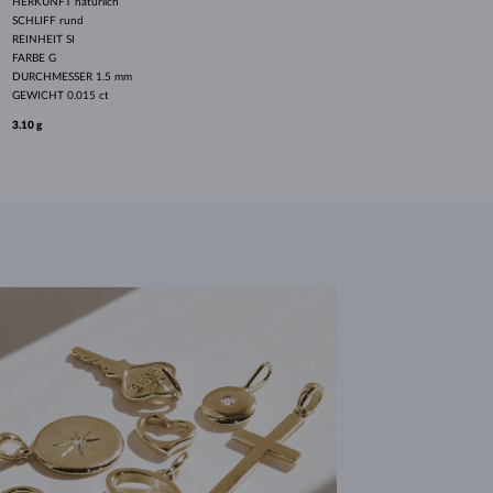
HERKUNFT
natürlich
SCHLIFF
rund
REINHEIT
SI
FARBE
G
DURCHMESSER
1.5 mm
GEWICHT
0.015 ct
3.10 g