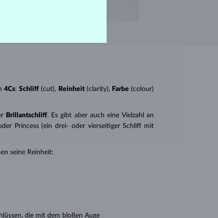
n
4Cs
:
Schliff
(cut),
Reinheit
(clarity),
Farbe
(colour)
er
Brillantschliff
. Es gibt aber auch eine Vielzahl an
r Princess (ein drei- oder vierseitiger Schliff mit
en seine Reinheit:
hlüssen, die mit dem bloßen Auge