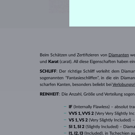
Beim Schätzen und Zertifizieren von
Diamanten
wer
und
Karat
(carat). All diese Eigenschaften haben e
SCHLIFF
: Der richtige Schliff verleiht dem Diaman
sogenannten “Fantasieschliffen”, in die ein Diaman
scharfen Kanten, besonders beliebt bei
Verlobungsr
REINHEIT
: Die Anzahl, Größe und Verteilung soge
IF
(Internally Flawless) – absolut 
VVS 1, VVS 2
(Very Very Slightly I
VS 1, VS 2
(Very Slightly Included)
SI 1, SI 2
(Slightly Included) – Diam
I1, I2, I3
(Included), in Tschechien a