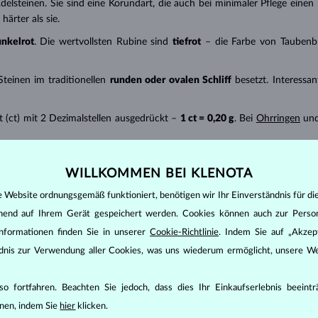
delsteinen. Sie sind eine Korundart, die auch bei minimaler Pflege eine
ärter als sie.
unkelrot
. Die wertvollsten Rubine sind
tiefrot
– die Farbe von Taubenbl
teinen im traditionellen
runden oder ovalen Schliff
besetzt. Interess
 (ct) mit 2 Dezimalstellen ausgedrückt –
1 ct = 0,20 g
. Bei
Ohrringen
und
enwasser und reinigen Sie ihn mit einer weichen Bürste. Schützen Sie d
WILLKOMMEN BEI KLENOTA
e Website ordnungsgemäß funktioniert, benötigen wir Ihr Einverständnis für di
ehend auf Ihrem Gerät gespeichert werden. Cookies können auch zur Perso
nformationen finden Sie in unserer
Cookie-Richtlinie
. Indem Sie auf „Akzept
ändnis zur Verwendung aller Cookies, was uns wiederum ermöglicht, unsere We
o fortfahren. Beachten Sie jedoch, dass dies Ihr Einkaufserlebnis beeint
nen, indem Sie
hier
klicken.