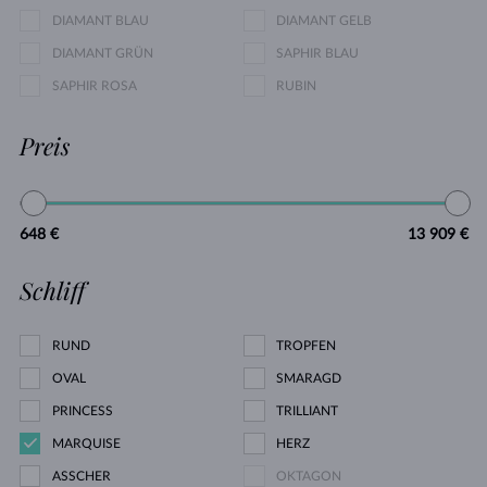
DIAMANT BLAU
DIAMANT GELB
DIAMANT GRÜN
SAPHIR BLAU
SAPHIR ROSA
RUBIN
Preis
648 €
13 909 €
Schliff
RUND
TROPFEN
OVAL
SMARAGD
PRINCESS
TRILLIANT
MARQUISE
HERZ
ASSCHER
OKTAGON