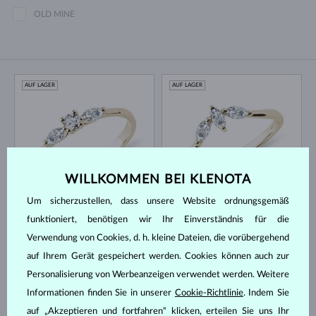
OLD MINE
AUF LAGER
AUF LAGER
WILLKOMMEN BEI KLENOTA
Um sicherzustellen, dass unsere Website ordnungsgemäß
GELBGOLD
GELBGOLD
1 387 €
1 214 €
DIAMANT & DIAMANTEN
DIAMANT
funktioniert, benötigen wir Ihr Einverständnis für die
AUF LAGER
AUF LAGER
Verwendung von Cookies, d. h. kleine Dateien, die vorübergehend
auf Ihrem Gerät gespeichert werden. Cookies können auch zur
Personalisierung von Werbeanzeigen verwendet werden. Weitere
Informationen finden Sie in unserer
Cookie-Richtlinie
. Indem Sie
auf „Akzeptieren und fortfahren“ klicken, erteilen Sie uns Ihr