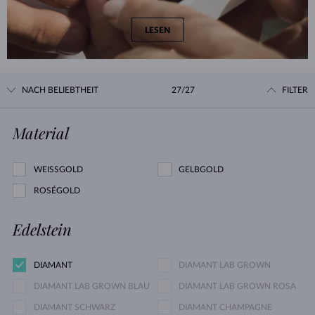
LESEN
NACH BELIEBTHEIT
27/27
FILTER
Material
WEISSGOLD
GELBGOLD
ROSÉGOLD
Edelstein
DIAMANT
DIAMANT LAB GROWN
DIAMANT LAB GROWN BLAU
DIAMANT LAB GROWN ROSA
DIAMANT SCHWARZ
DIAMANT CHAMPAGNE