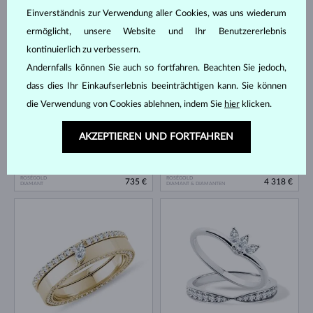
Einverständnis zur Verwendung aller Cookies, was uns wiederum
ermöglicht, unsere Website und Ihr Benutzererlebnis
GELBGOLD
WEISSGOLD
735 €
735 €
DIAMANT
DIAMANT
kontinuierlich zu verbessern.
AUF LAGER
Andernfalls können Sie auch so fortfahren. Beachten Sie jedoch,
dass dies Ihr Einkaufserlebnis beeinträchtigen kann. Sie können
die Verwendung von Cookies ablehnen, indem Sie
hier
klicken.
AKZEPTIEREN UND FORTFAHREN
ROSÉGOLD
ROSÉGOLD
735 €
4 318 €
DIAMANT
DIAMANT & DIAMANTEN