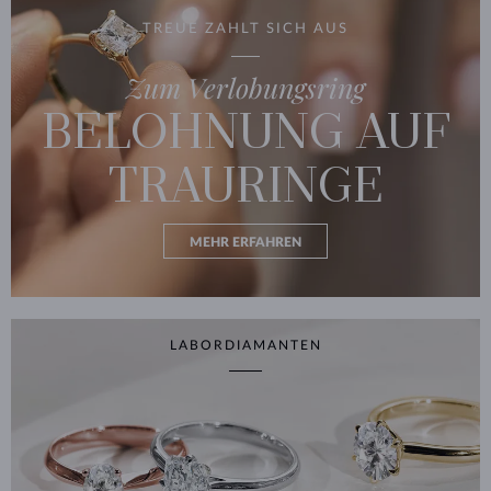
TREUE ZAHLT SICH AUS
Zum Verlobungsring
BELOHNUNG AUF
TRAURINGE
MEHR ERFAHREN
LABORDIAMANTEN