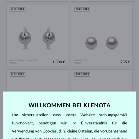
AUF LAGER
AUF LAGER
WEISSGOLD & DIAMANTEN
WEISSGOLD
1 300 €
735 €
AKOYA
AKOYA
AUF LAGER
AUF LAGER
WILLKOMMEN BEI KLENOTA
Um sicherzustellen, dass unsere Website ordnungsgemäß
funktioniert, benötigen wir Ihr Einverständnis für die
WEISSGOLD
WEISSGOLD
561 €
779 €
SÜSSWASSER
TAHITI
Verwendung von Cookies, d. h. kleine Dateien, die vorübergehend