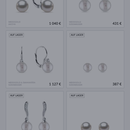
WEISSGOLD
WEISSGOLD
1 040 €
431 €
AKOYA
SÜSSWASSER
AUF LAGER
AUF LAGER
WEISSGOLD & DIAMANTEN
WEISSGOLD
1 127 €
387 €
SÜSSWASSER
SÜSSWASSER
AUF LAGER
AUF LAGER