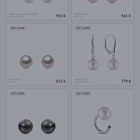
WEISSGOLD & DIAMANTEN
WEISSGOLD
953 €
561 €
SÜSSWASSER
AKOYA
AUF LAGER
AUF LAGER
WEISSGOLD
WEISSGOLD
822 €
779 €
AKOYA
SÜSSWASSER
AUF LAGER
AUF LAGER