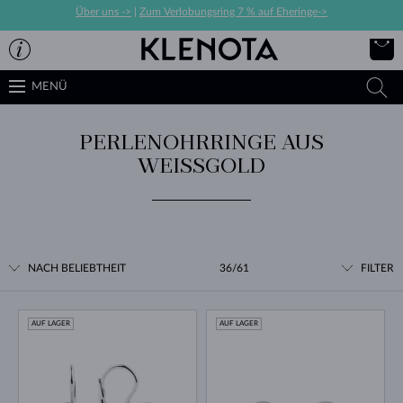
Über uns ->
|
Zum Verlobungsring 7 % auf Eheringe->
MENÜ
PERLENOHRRINGE AUS
WEISSGOLD
NACH BELIEBTHEIT
36/61
FILTER
AUF LAGER
AUF LAGER