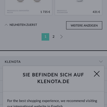
WEISSGOLD & DIAMANTEN
WEISSGOLD
1 735 €
431 €
AKOYA
SÜSSWASSER
NEUHEITEN ZUERST
WEITERE ANZEIGEN
1
2
»
KLENOTA
KONTAKTINFORMATIONEN
EINKAUF
SIE BEFINDEN SICH AUF
SHOWROOM
KLENOTA.DE
ZAHLUNG UND VERSAND
ÜBER UNS
SCHMUCK
RÜCKGABE UND UMTAUSCH
PRESSE
RINGGRÖSSEN UND ANPASSUNGEN
REKLAMATION
IMPRESSUM
CHANGE COUNTRY
For the best shopping experience, we recommend visiting
KETTENGRÖSSEN UND -ARTEN
TRAURINGE AUSWÄHLEN
BLOG
our international website in English.