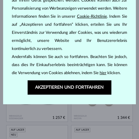
auf Ihrem Gerät gespeichert werden. Cookies können auch zur
AUF LAGER
AUF LAGER
Personalisierung von Werbeanzeigen verwendet werden. Weitere
Informationen finden Sie in unserer
Cookie-Richtlinie
. Indem Sie
auf „Akzeptieren und fortfahren“ klicken, erteilen Sie uns Ihr
Einverständnis zur Verwendung aller Cookies, was uns wiederum
ermöglicht, unsere Website und Ihr Benutzererlebnis
kontinuierlich zu verbessern.
WEISSGOLD
DIAMANT LAB GROWN & PERLE
WEISSGOLD & DIAMANTEN
757 €
1 648 €
SÜSSWASSER
SÜSSWASSER
Andernfalls können Sie auch so fortfahren. Beachten Sie jedoch,
dass dies Ihr Einkaufserlebnis beeinträchtigen kann. Sie können
AUF LAGER
AUF LAGER
die Verwendung von Cookies ablehnen, indem Sie
hier
klicken.
AKZEPTIEREN UND FORTFAHREN
WEISSGOLD
WEISSGOLD
1 257 €
1 344 €
SÜSSWASSER
AKOYA
AUF LAGER
AUF LAGER
NEU