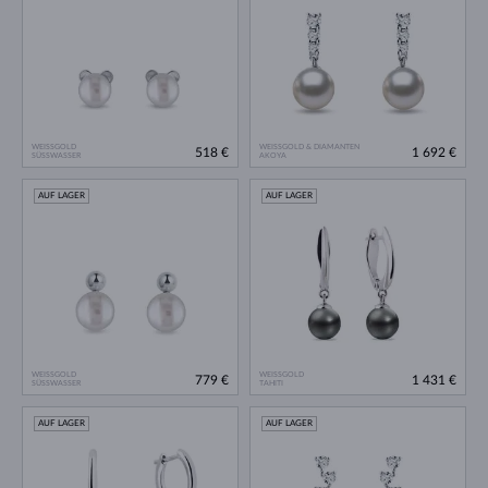
WEISSGOLD
WEISSGOLD & DIAMANTEN
518 €
1 692 €
SÜSSWASSER
AKOYA
AUF LAGER
AUF LAGER
WEISSGOLD
WEISSGOLD
779 €
1 431 €
SÜSSWASSER
TAHITI
AUF LAGER
AUF LAGER