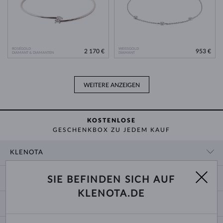
ROSÉGOLD
WEISSGOLD
2 170 €
953 €
DIAMANT & DIAMANTEN
DIAMANT
WEITERE ANZEIGEN
KOSTENLOSE
GESCHENKBOX ZU JEDEM KAUF
KLENOTA
KONTAKTINFORMATIONEN
EINKAUF
SIE BEFINDEN SICH AUF
SHOWROOM
KLENOTA.DE
ZAHLUNG UND VERSAND
ÜBER UNS
SCHMUCK
RÜCKGABE UND UMTAUSCH
PRESSE
RINGGRÖSSEN UND ANPASSUNGEN
REKLAMATION