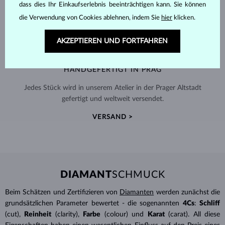
dass dies Ihr Einkaufserlebnis beeinträchtigen kann. Sie können
die Verwendung von Cookies ablehnen, indem Sie
hier
klicken.
AKZEPTIEREN UND FORTFAHREN
HANDGEFERTIGT IN PRAG
Jedes Stück wird in unserem Atelier in der Prager Altstadt
gefertigt und weltweit versendet.
VERSAND >
DIAMANT
SCHMUCK
Beim Schätzen und Zertifizieren von
Diamanten
werden zunächst die
grundsätzlichen Parameter bewertet - die sogenannten
4Cs
:
Schliff
(cut),
Reinheit
(clarity),
Farbe
(colour) und
Karat
(carat). All diese