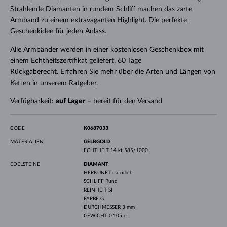
Strahlende Diamanten in rundem Schliff machen das zarte
Armband
zu einem extravaganten Highlight. Die
perfekte
Geschenkidee
für jeden Anlass.
Alle Armbänder werden in einer kostenlosen Geschenkbox mit
einem Echtheitszertifikat geliefert. 60 Tage
Rückgaberecht. Erfahren Sie mehr über die Arten und Längen von
Ketten
in unserem Ratgeber
.
Verfügbarkeit:
auf Lager
– bereit für den Versand
CODE
K0687033
MATERIALIEN
GELBGOLD
ECHTHEIT
14 kt 585/1000
EDELSTEINE
DIAMANT
HERKUNFT
natürlich
SCHLIFF
Rund
REINHEIT
SI
FARBE
G
DURCHMESSER
3 mm
GEWICHT
0.105 ct