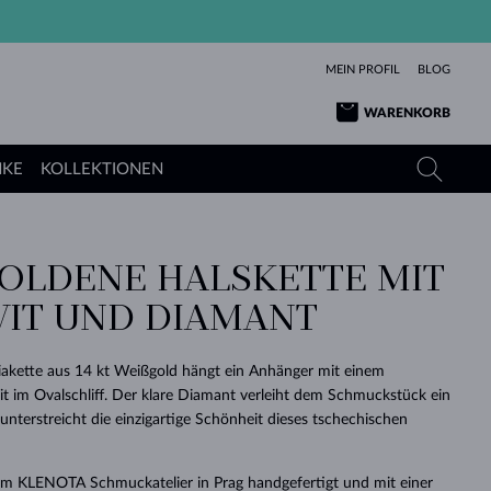
MEIN PROFIL
BLOG
WARENKORB
NKE
KOLLEKTIONEN
OLDENE HALSKETTE MIT M
GELBGOLD
TANSANITE
TURMALINE
SAPHIRE
T UND DIAMANT
ROSÉGOLD
TOPASE
MOLDAVITE
SMARAGDE
TURMALINE
MINERALKETTEN
MOLDAVITE
ziakette aus 14 kt Weißgold hängt ein Anhänger mit einem
ARMBÄNDER
KOLLEKTIONEN
SCHENKEN
RICHTIGEN
ANGEBOT
KLENOTA
SIMPLEN
PERLEN
SCHÖN
LIEBE
t im Ovalschliff. Der klare Diamant verleiht dem Schmuckstück ein
MOLDAVITE
PERLEN ANHÄNGER
MINERALIEN
nterstreicht die einzigartige Schönheit dieses tschechischen
BABY-OHRRINGE
WEISSGOLD
HOCHZEITSSCHMUCK
DINGE
HOCHZEITSOHRRINGE
GELBGOLD
GELBGOLD
DURCHSEHEN
DURCHSEHEN
DURCHSEHEN
DURCHSEHEN
DURCHSEHEN
DURCHSEHEN
DURCHSEHEN
DURCHSEHEN
DURCHSEHEN
 im KLENOTA Schmuckatelier in Prag handgefertigt und mit einer