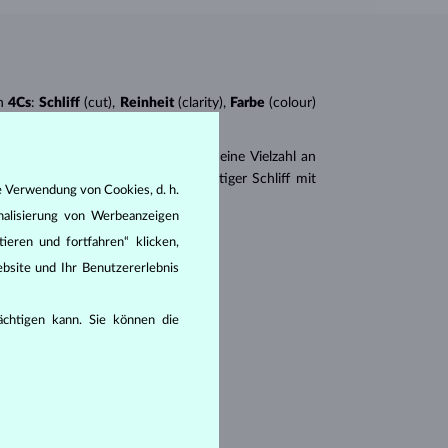
n
4Cs
:
Schliff
(cut),
Reinheit
(clarity),
Farbe
(colour)
er
Brillantschliff
. Es gibt aber auch eine Vielzahl an
r Princess (ein drei- oder vierseitiger Schliff mit
e Verwendung von Cookies, d. h.
nalisierung von Werbeanzeigen
en seine Reinheit:
ieren und fortfahren“ klicken,
bsite und Ihr Benutzererlebnis
rächtigen kann. Sie können die
hlüssen, die mit dem bloßen Auge