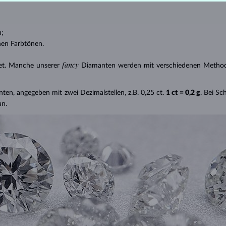
n;
nen Farbtönen.
fancy
et. Manche unserer
Diamanten werden mit verschiedenen Methode
nten, angegeben mit zwei Dezimalstellen, z.B. 0,25 ct.
1 ct = 0,2 g
. Bei S
an.