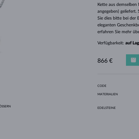
HALO-DESIGN
ORIGINELLE SETS
AMETHYSTE
EINZELOHRRINGE
EDELSTEINE
SÜSSWASSERPERLEN
LÜNETTENFASSUNG
FÜR DIE MUTTER
WEISSGOLD
MORGANITE
TOPASE
RUBINE
GESCHENKIDEEN
Kette aus demselben M
angegeben) geliefert.
GELBGOLD
MAGNETISCHE HALSKETTEN
ROSÉGOLD
Sie dies bitte bei de
ROSÉGOLD
GRAVIERBARER SCHMUCK
eleganten Geschenkbo
erfahren Sie mehr übe
LETNÍ VRSTVENÍ
Verfügbarkeit:
auf La
866 €
CODE
MATERIALIEN
SSERN
EDELSTEINE