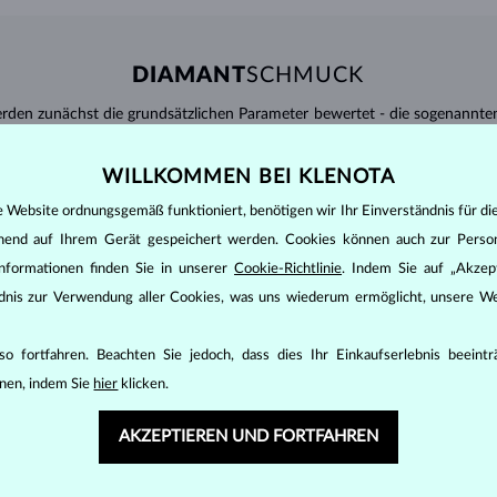
DIAMANT
SCHMUCK
den zunächst die grundsätzlichen Parameter bewertet - die sogenannte
inen wesentlichen Einfluss auf den Preis eines Diamanten.
WILLKOMMEN BEI KLENOTA
ten seinen strahlenden Glanz. Der beliebteste Schliff ein Rundschliff, d
t gebracht werden kann, z.B. Marquise, Baguette, Herz, Tropfen, Oval ode
e Website ordnungsgemäß funktioniert, benötigen wir Ihr Einverständnis für di
ingen
).
ehend auf Ihrem Gerät gespeichert werden. Cookies können auch zur Perso
nannter “Einschlüsse” oder innerer Unreinheiten eines Diamanten bestimm
nformationen finden Sie in unserer
Cookie-Richtlinie
. Indem Sie auf „Akzept
ändnis zur Verwendung aller Cookies, was uns wiederum ermöglicht, unsere We
transparente Diamanten ohne Einschlüsse,
ncluded) – Diamanten mit sehr kleinen Einschlüssen,
 – Diamanten mit kleinen Einschlüssen,
o fortfahren. Beachten Sie jedoch, dass dies Ihr Einkaufserlebnis beeint
anten mit Einschlüssen, die nur mit einer Lupe zu erkennen sind,
nen, indem Sie
hier
klicken.
uch mit
P
gekennzeichnet – Diamanten mit mittleren oder größeren Einsc
AKZEPTIEREN UND FORTFAHREN
 wird nach einer internationalen Skala evaluiert: