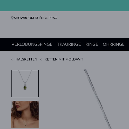
SHOWROOM DUŠNÍ 6, PRAG
VERLOBUNGSRINGE
TRAURINGE
RINGE
OHRRINGE
HALSKETTEN
KETTEN MIT MOLDAVIT
Verlobungsringe
Trauringe
Ringe
Ohrringe
Ketten
Armbänder
Perlen
Schmuck
Geschenke
KLENOTA Kollektionen