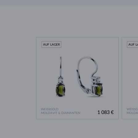
AUF LAGER
AUF L
WEISSGOLD
WEISS
1 083 €
MOLDAVIT & DIAMANTEN
MOLDA