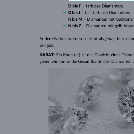
D bis F
– farblose Diamanten;
G bis J
– fast farblose Diamanten;
K bis M
– Diamanten mit Gelbtöne
N bis Z
– Diamanten mit gelb-brau
fancy
Andere Farben werden schlicht als
bezeichn
bringen.
KARAT
: Ein Karat (ct) ist das Gewicht eines Diama
geben wir immer die Gesamtkarat aller Diamanten 