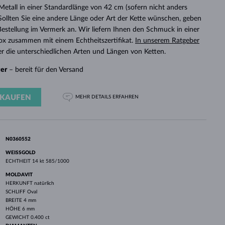
WEISSGOLD
ROSÉGOLD
WEISSGOLD
etall in einer Standardlänge von 42 cm (sofern nicht anders
DURCHSEHEN
 Sollten Sie eine andere Länge oder Art der Kette wünschen, geben
r Bestellung im Vermerk an. Wir liefern Ihnen den Schmuck in einer
x zusammen mit einem Echtheitszertifikat.
In unserem Ratgeber
r die unterschiedlichen Arten und Längen von Ketten.
ger
– bereit für den Versand
KAUFEN
MEHR DETAILS
ERFAHREN
N0360552
WEISSGOLD
ECHTHEIT
14 kt 585/1000
MOLDAVIT
HERKUNFT
natürlich
SCHLIFF
Oval
BREITE
4 mm
HÖHE
6 mm
GEWICHT
0.400 ct