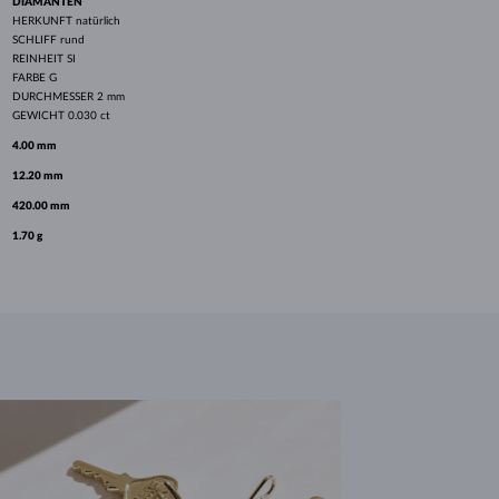
DIAMANTEN
HERKUNFT
natürlich
SCHLIFF
rund
REINHEIT
SI
FARBE
G
DURCHMESSER
2 mm
GEWICHT
0.030 ct
4.00 mm
12.20 mm
420.00 mm
1.70 g