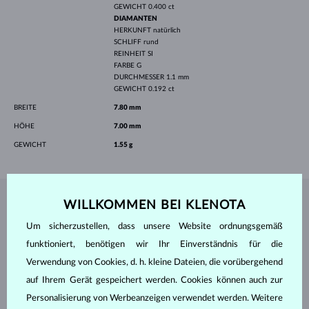
GEWICHT
0.400 ct
DIAMANTEN
HERKUNFT
natürlich
SCHLIFF
rund
REINHEIT
SI
FARBE
G
DURCHMESSER
1.1 mm
GEWICHT
0.192 ct
BREITE
7.80 mm
HÖHE
7.00 mm
GEWICHT
1.55 g
WILLKOMMEN BEI KLENOTA
SCHMUCK AUS DEM
KLENOTA ATELIER
Um sicherzustellen, dass unsere Website ordnungsgemäß
funktioniert, benötigen wir Ihr Einverständnis für die
Verwendung von Cookies, d. h. kleine Dateien, die vorübergehend
auf Ihrem Gerät gespeichert werden. Cookies können auch zur
Personalisierung von Werbeanzeigen verwendet werden. Weitere