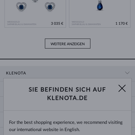
WEISSGOLD
WEISSGOLD
3 035 €
1 170 €
SAPHIR BLAU & DIAMANTEN
SAPHIR BLAU & DIAMANTEN
WEITERE ANZEIGEN
KLENOTA
KONTAKTINFORMATIONEN
EINKAUF
SIE BEFINDEN SICH AUF
SHOWROOM
KLENOTA.DE
ZAHLUNG UND VERSAND
ÜBER UNS
SCHMUCK
RÜCKGABE UND UMTAUSCH
PRESSE
RINGGRÖSSEN UND ANPASSUNGEN
REKLAMATION
IMPRESSUM
CHANGE COUNTRY
For the best shopping experience, we recommend visiting
KETTENGRÖSSEN UND -ARTEN
TRAURINGE AUSWÄHLEN
BLOG
our international website in English.
ARMBANDGRÖSSEN
ECHTHEITSZERTIFIKATE
Deutschland & Österreich
NEWSLETTER