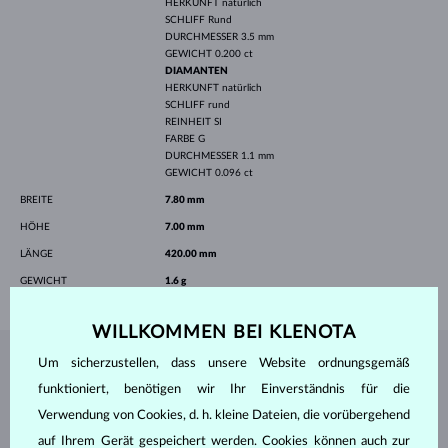
HERKUNFT
natürlich
SCHLIFF
Rund
DURCHMESSER
3.5 mm
GEWICHT
0.200 ct
DIAMANTEN
HERKUNFT
natürlich
SCHLIFF
rund
REINHEIT
SI
FARBE
G
DURCHMESSER
1.1 mm
GEWICHT
0.096 ct
BREITE
7.80 mm
HÖHE
7.00 mm
LÄNGE
420.00 mm
GEWICHT
1.6 g
WILLKOMMEN BEI KLENOTA
Um sicherzustellen, dass unsere Website ordnungsgemäß
SCHMUCK AUS DEM
KLENOTA ATELIER
funktioniert, benötigen wir Ihr Einverständnis für die
Verwendung von Cookies, d. h. kleine Dateien, die vorübergehend
auf Ihrem Gerät gespeichert werden. Cookies können auch zur