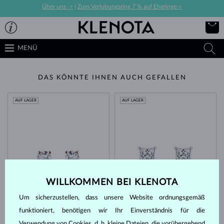
Über uns ->
|
Zum Verlobungsring 7 % auf Eheringe->
MENÜ
DAS KÖNNTE IHNEN AUCH GEFALLEN
AUF LAGER
AUF LAGER
WILLKOMMEN BEI KLENOTA
ROSÉGOLD
WEISSGOLD
866 €
3 474 €
DIAMANT
DIAMANT LAB GROWN
Um sicherzustellen, dass unsere Website ordnungsgemäß
AUF LAGER
AUF LAGER
funktioniert, benötigen wir Ihr Einverständnis für die
Verwendung von Cookies, d. h. kleine Dateien, die vorübergehend