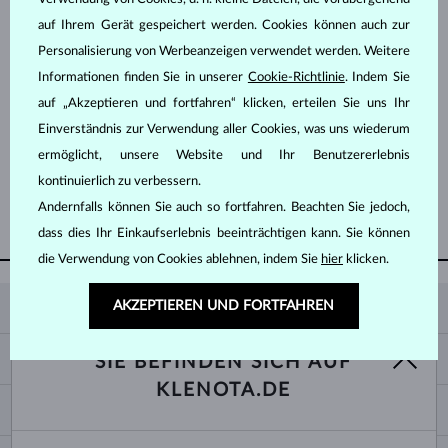
auf Ihrem Gerät gespeichert werden. Cookies können auch zur
Personalisierung von Werbeanzeigen verwendet werden. Weitere
Informationen finden Sie in unserer
Cookie-Richtlinie
. Indem Sie
auf „Akzeptieren und fortfahren“ klicken, erteilen Sie uns Ihr
Einverständnis zur Verwendung aller Cookies, was uns wiederum
WEISSGOLD
WEISSGOLD
2 605 €
1 040 €
DIAMANT
DIAMANT
ermöglicht, unsere Website und Ihr Benutzererlebnis
kontinuierlich zu verbessern.
Andernfalls können Sie auch so fortfahren. Beachten Sie jedoch,
WEITERE ANZEIGEN
dass dies Ihr Einkaufserlebnis beeinträchtigen kann. Sie können
die Verwendung von Cookies ablehnen, indem Sie
hier
klicken.
AKZEPTIEREN UND FORTFAHREN
KLENOTA
KONTAKTINFORMATIONEN
EINKAUF
SIE BEFINDEN SICH AUF
SHOWROOM
KLENOTA.DE
ZAHLUNG UND VERSAND
ÜBER UNS
SCHMUCK
RÜCKGABE UND UMTAUSCH
PRESSE
RINGGRÖSSEN UND ANPASSUNGEN