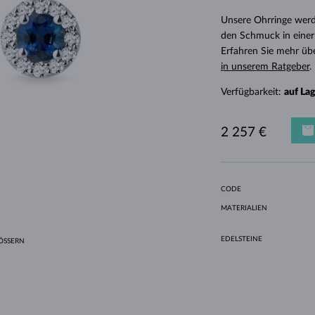
HALO-DESIGN
ORIGINELLE SETS
AMETHYSTE
EINZELOHRRINGE
EDELSTEINE
SÜSSWASSERPERLEN
LÜNETTENFASSUNG
FÜR DIE MUTTER
WEISSGOLD
MORGANITE
TOPASE
RUBINE
GESCHENKIDEEN
Unsere Ohrringe werd
GELBGOLD
MAGNETISCHE HALSKETTEN
ROSÉGOLD
den Schmuck in einer
Erfahren Sie mehr üb
ROSÉGOLD
GRAVIERBARER SCHMUCK
in unserem Ratgeber
.
LETNÍ VRSTVENÍ
Verfügbarkeit:
auf La
2 257 €
CODE
MATERIALIEN
EDELSTEINE
SSERN