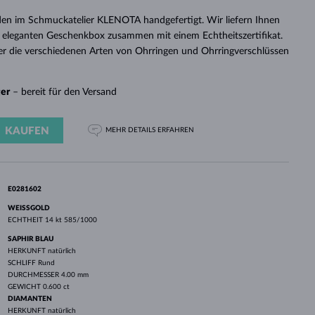
WEISSGOLD
ROSÉGOLD
WEISSGOLD
en im Schmuckatelier KLENOTA handgefertigt. Wir liefern Ihnen
DURCHSEHEN
 eleganten Geschenkbox zusammen mit einem Echtheitszertifikat.
er die verschiedenen Arten von Ohrringen und Ohrringverschlüssen
ger
– bereit für den Versand
KAUFEN
MEHR DETAILS
ERFAHREN
E0281602
WEISSGOLD
ECHTHEIT
14 kt 585/1000
SAPHIR BLAU
HERKUNFT
natürlich
SCHLIFF
Rund
DURCHMESSER
4.00 mm
GEWICHT
0.600 ct
DIAMANTEN
HERKUNFT
natürlich