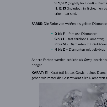
SI 1, SI 2
(Slightly Included) – Diam
I1, I2, I3
(Included), in Tschechien a
erkennbar sind.
FARBE
: Die Farbe von weißen bis gelben Diamanten
D bis F
– farblose Diamanten;
G bis J
– fast farblose Diamanten;
K bis M
– Diamanten mit Gelbtöne
N bis Z
– Diamanten mit gelb-brau
fancy
Andere Farben werden schlicht als
bezeichn
bringen.
KARAT
: Ein Karat (ct) ist das Gewicht eines Diama
geben wir immer die Gesamtkarat aller Diamanten 