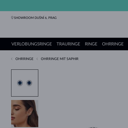
SHOWROOM DUŠNÍ 6, PRAG
VERLOBUNGSRINGE
TRAURINGE
RINGE
OHRRINGE
OHRRINGE
OHRRINGE MIT SAPHIR
Verlobungsringe
Trauringe
Ringe
Ohrringe
Ketten
Armbänder
Perlen
Schmuck
Geschenke
KLENOTA Kollektionen