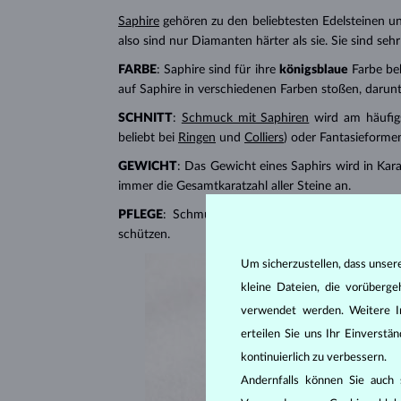
Saphire
gehören zu den beliebtesten Edelsteinen u
also sind nur Diamanten härter als sie. Sie sind se
FARBE
: Saphire sind für ihre
königsblaue
Farbe be
auf Saphire in verschiedenen Farben stoßen, darun
SCHNITT
:
Schmuck mit Saphiren
wird am häufigs
beliebt bei
Ringen
und
Colliers
) oder Fantasieforme
GEWICHT
: Das Gewicht eines Saphirs wird in Kara
immer die Gesamtkaratzahl aller Steine ​​an.
PFLEGE
: Schmuck mit Saphiren in warmem Seifen
schützen.
Um sicherzustellen, dass unser
kleine Dateien, die vorüberg
verwendet werden. Weitere I
erteilen Sie uns Ihr Einverst
kontinuierlich zu verbessern.
Andernfalls können Sie auch s