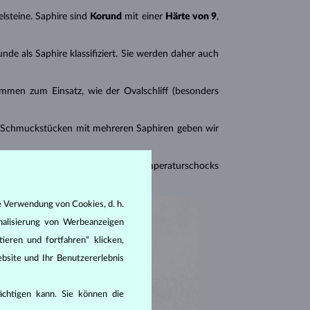
steine. Saphire sind
Korund
mit einer
Härte von 9
,
e als Saphire klassifiziert. Sie werden daher auch
mmen zum Einsatz, wie der Ovalschliff (besonders
Schmuckstücken mit mehreren Saphiren geben wir
n die Steine ​​vor Druck- und Temperaturschocks
e Verwendung von Cookies, d. h.
nalisierung von Werbeanzeigen
ieren und fortfahren“ klicken,
bsite und Ihr Benutzererlebnis
rächtigen kann. Sie können die