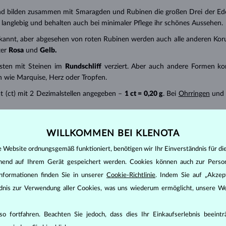
nd bilden zusammen mit Smaragden und Rubinen die großen Drei der Edel
hr langlebig und behalten auch bei minimaler Pflege ihr schönes Aussehen.
kannt, aber abgesehen von roten Rubinen werden auch alle anderen Korund
ter
Rosa
und
Gelb.
ten mit Steinen im
Rundschliff
verziert. Aber auch andere Formen ko
n wie Marquise, Herz oder Tropfen.
t (ct) mit 2 Dezimalstellen angegeben –
1 ct = 0,20 g
. Bei
Ohrringen
und 
wasser einweichen und mit einer weichen Bürste reinigen. Sie sollte
WILLKOMMEN BEI KLENOTA
e Website ordnungsgemäß funktioniert, benötigen wir Ihr Einverständnis für di
ehend auf Ihrem Gerät gespeichert werden. Cookies können auch zur Perso
nformationen finden Sie in unserer
Cookie-Richtlinie
. Indem Sie auf „Akzept
ändnis zur Verwendung aller Cookies, was uns wiederum ermöglicht, unsere We
o fortfahren. Beachten Sie jedoch, dass dies Ihr Einkaufserlebnis beeint