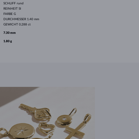
SCHLIFF
rund
REINHEIT
SI
FARBE
G
DURCHMESSER
1.40 mm
GEWICHT
0.288 ct
7.30 mm
1.80 g