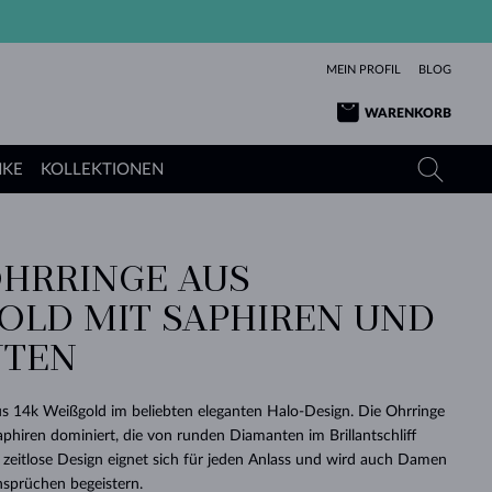
MEIN PROFIL
BLOG
WARENKORB
NKE
KOLLEKTIONEN
HRRINGE AUS
GELBGOLD
TANSANITE
TURMALINE
SAPHIRE
LD MIT SAPHIREN UND D
ROSÉGOLD
TOPASE
MOLDAVITE
SMARAGDE
TEN
TURMALINE
MINERALKETTEN
MOLDAVITE
ARMBÄNDER
KOLLEKTIONEN
SCHENKEN
RICHTIGEN
ANGEBOT
KLENOTA
SIMPLEN
PERLEN
SCHÖN
LIEBE
MOLDAVITE
PERLEN ANHÄNGER
MINERALIEN
s 14k Weißgold im beliebten eleganten Halo-Design. Die Ohrringe
BABY-OHRRINGE
WEISSGOLD
HOCHZEITSSCHMUCK
hiren dominiert, die von runden Diamanten im Brillantschliff
DINGE
zeitlose Design eignet sich für jeden Anlass und wird auch Damen
HOCHZEITSOHRRINGE
GELBGOLD
GELBGOLD
DURCHSEHEN
DURCHSEHEN
DURCHSEHEN
DURCHSEHEN
DURCHSEHEN
DURCHSEHEN
DURCHSEHEN
DURCHSEHEN
DURCHSEHEN
nsprüchen begeistern.