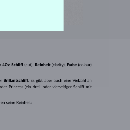
n
4Cs
:
Schliff
(cut),
Reinheit
(clarity),
Farbe
(colour)
er
Brillantschliff
. Es gibt aber auch eine Vielzahl an
r Princess (ein drei- oder vierseitiger Schliff mit
en seine Reinheit: