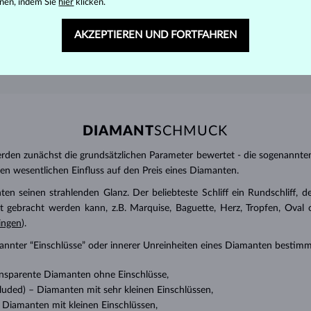
nen, indem Sie
hier
klicken.
AKZEPTIEREN UND FORTFAHREN
DIAMANT
SCHMUCK
den zunächst die grundsätzlichen Parameter bewertet - die sogenannte
inen wesentlichen Einfluss auf den Preis eines Diamanten.
ten seinen strahlenden Glanz. Der beliebteste Schliff ein Rundschliff, d
t gebracht werden kann, z.B. Marquise, Baguette, Herz, Tropfen, Oval ode
ingen
).
nannter “Einschlüsse” oder innerer Unreinheiten eines Diamanten bestimm
transparente Diamanten ohne Einschlüsse,
ncluded) – Diamanten mit sehr kleinen Einschlüssen,
 – Diamanten mit kleinen Einschlüssen,