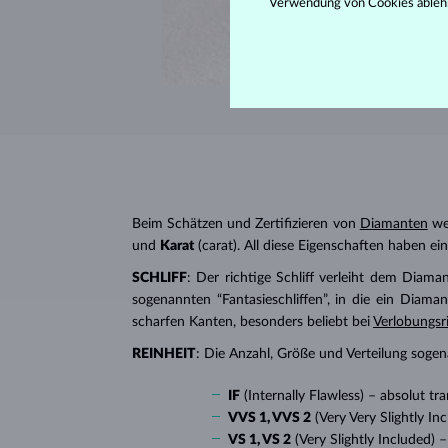
Verwendung von Cookies ableh
Beim Schätzen und Zertifizieren von
Diamanten
wer
und
Karat
(carat). All diese Eigenschaften haben e
SCHLIFF
: Der richtige Schliff verleiht dem Diaman
sogenannten “Fantasieschliffen”, in die ein Diaman
scharfen Kanten, besonders beliebt bei
Verlobungsr
REINHEIT
: Die Anzahl, Größe und Verteilung soge
IF
(Internally Flawless) – absolut 
VVS 1, VVS 2
(Very Very Slightly I
VS 1, VS 2
(Very Slightly Included)