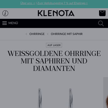
Über uns ->
|
Zum Verlobungsring 7 % auf Eheringe->
MENÜ
OHRRINGE
OHRRINGE MIT SAPHIR
AUF LAGER
WEISSGOLDENE OHRRINGE M
IT SAPHIREN UND D
IAMANTEN