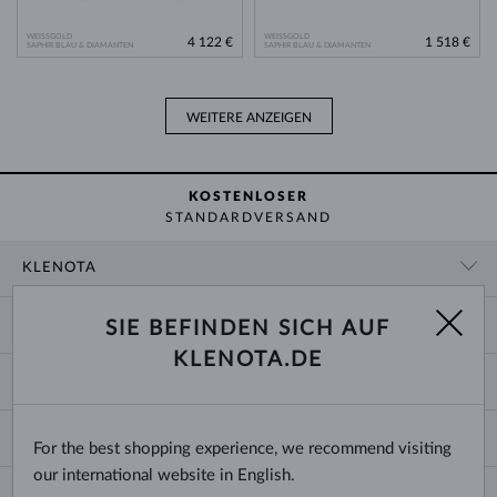
WEISSGOLD
WEISSGOLD
4 122 €
1 518 €
SAPHIR BLAU & DIAMANTEN
SAPHIR BLAU & DIAMANTEN
WEITERE ANZEIGEN
KOSTENLOSER
STANDARDVERSAND
KLENOTA
KONTAKTINFORMATIONEN
EINKAUF
SIE BEFINDEN SICH AUF
SHOWROOM
KLENOTA.DE
ZAHLUNG UND VERSAND
ÜBER UNS
SCHMUCK
RÜCKGABE UND UMTAUSCH
PRESSE
RINGGRÖSSEN UND ANPASSUNGEN
REKLAMATION
IMPRESSUM
CHANGE COUNTRY
For the best shopping experience, we recommend visiting
KETTENGRÖSSEN UND -ARTEN
TRAURINGE AUSWÄHLEN
BLOG
our international website in English.
ARMBANDGRÖSSEN
ECHTHEITSZERTIFIKATE
Deutschland & Österreich
NEWSLETTER