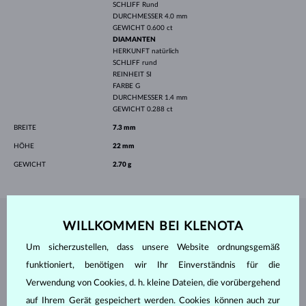
SCHLIFF
Rund
DURCHMESSER
4.0 mm
GEWICHT
0.600 ct
DIAMANTEN
HERKUNFT
natürlich
SCHLIFF
rund
REINHEIT
SI
FARBE
G
DURCHMESSER
1.4 mm
GEWICHT
0.288 ct
BREITE
7.3 mm
HÖHE
22 mm
GEWICHT
2.70 g
WILLKOMMEN BEI KLENOTA
SCHMUCK AUS DEM
KLENOTA ATELIER
Um sicherzustellen, dass unsere Website ordnungsgemäß
funktioniert, benötigen wir Ihr Einverständnis für die
Verwendung von Cookies, d. h. kleine Dateien, die vorübergehend
auf Ihrem Gerät gespeichert werden. Cookies können auch zur