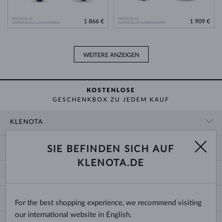
WEISSGOLD
WEISSGOLD
1 866 €
1 909 €
SAPHIR BLAU & DIAMANTEN
SAPHIR BLAU & DIAMANTEN
WEITERE ANZEIGEN
KOSTENLOSE
GESCHENKBOX ZU JEDEM KAUF
KLENOTA
KONTAKTINFORMATIONEN
EINKAUF
SIE BEFINDEN SICH AUF
SHOWROOM
KLENOTA.DE
ZAHLUNG UND VERSAND
ÜBER UNS
SCHMUCK
RÜCKGABE UND UMTAUSCH
PRESSE
RINGGRÖSSEN UND ANPASSUNGEN
REKLAMATION
IMPRESSUM
CHANGE COUNTRY
For the best shopping experience, we recommend visiting
KETTENGRÖSSEN UND -ARTEN
TRAURINGE AUSWÄHLEN
BLOG
our international website in English.
ARMBANDGRÖSSEN
ECHTHEITSZERTIFIKATE
Deutschland & Österreich