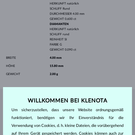
HERKUNFT
natürlich
SCHLIFF
Rund
DURCHMESSER
4.00 mm
GEWICHT
0.600 ct
DIAMANTEN
HERKUNFT
natürlich
SCHLIFF
rund
REINHEIT
SI
FARBE
G
GEWICHT
0.090 ct
BREITE
4.00 mm
HÖHE
15.80 mm
GEWICHT
2.00 g
WILLKOMMEN BEI KLENOTA
SCHMUCK AUS DEM
KLENOTA ATELIER
Um sicherzustellen, dass unsere Website ordnungsgemäß
funktioniert, benötigen wir Ihr Einverständnis für die
Verwendung von Cookies, d. h. kleine Dateien, die vorübergehend
auf Ihrem Gerät gespeichert werden. Cookies können auch zur