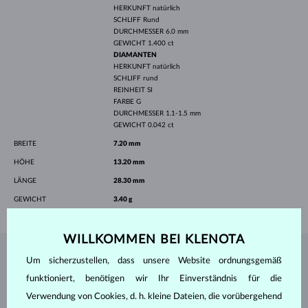
HERKUNFT
natürlich
SCHLIFF
Rund
DURCHMESSER
6.0 mm
GEWICHT
1.400 ct
DIAMANTEN
HERKUNFT
natürlich
SCHLIFF
rund
REINHEIT
SI
FARBE
G
DURCHMESSER
1.1-1.5 mm
GEWICHT
0.042 ct
BREITE
7.20 mm
HÖHE
13.20 mm
LÄNGE
28.30 mm
GEWICHT
3.40 g
WILLKOMMEN BEI KLENOTA
Um sicherzustellen, dass unsere Website ordnungsgemäß
SCHMUCK AUS DEM
KLENOTA ATELIER
funktioniert, benötigen wir Ihr Einverständnis für die
Verwendung von Cookies, d. h. kleine Dateien, die vorübergehend