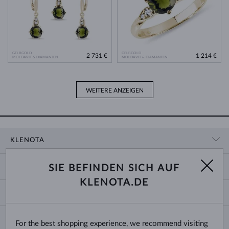
GELBGOLD
GELBGOLD
2 731 €
1 214 €
MOLDAVIT & DIAMANTEN
MOLDAVIT & DIAMANTEN
WEITERE ANZEIGEN
KLENOTA
KONTAKTINFORMATIONEN
EINKAUF
SIE BEFINDEN SICH AUF
SHOWROOM
KLENOTA.DE
ZAHLUNG UND VERSAND
ÜBER UNS
SCHMUCK
RÜCKGABE UND UMTAUSCH
PRESSE
RINGGRÖSSEN UND ANPASSUNGEN
REKLAMATION
IMPRESSUM
CHANGE COUNTRY
For the best shopping experience, we recommend visiting
KETTENGRÖSSEN UND -ARTEN
TRAURINGE AUSWÄHLEN
BLOG