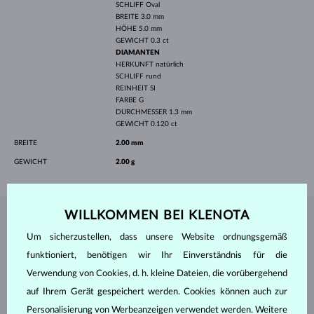
SCHLIFF
Oval
BREITE
3.0 mm
HÖHE
5.0 mm
GEWICHT
0.3 ct
DIAMANTEN
HERKUNFT
natürlich
SCHLIFF
rund
REINHEIT
SI
FARBE
G
DURCHMESSER
1.3 mm
GEWICHT
0.120 ct
BREITE
2.00 mm
GEWICHT
2.00 g
WILLKOMMEN BEI KLENOTA
SCHMUCK AUS DEM
KLENOTA ATELIER
Um sicherzustellen, dass unsere Website ordnungsgemäß
funktioniert, benötigen wir Ihr Einverständnis für die
Verwendung von Cookies, d. h. kleine Dateien, die vorübergehend
auf Ihrem Gerät gespeichert werden. Cookies können auch zur
Personalisierung von Werbeanzeigen verwendet werden. Weitere