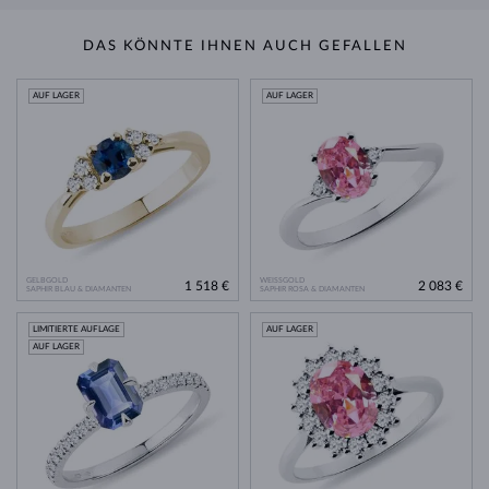
DAS KÖNNTE IHNEN AUCH GEFALLEN
AUF LAGER
AUF LAGER
GELBGOLD
WEISSGOLD
1 518 €
2 083 €
SAPHIR BLAU & DIAMANTEN
SAPHIR ROSA & DIAMANTEN
LIMITIERTE AUFLAGE
AUF LAGER
AUF LAGER